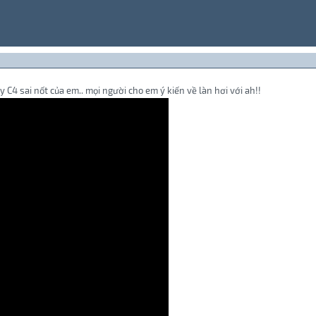
C4 sai nốt của em.. mọi người cho em ý kiến về làn hơi với ah!!