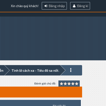
Đăng nhập
Đăng kí
Xin chào quý khách!
iễn
Tình lỡ cách xa - Tiêu đô sa nốt.
Đánh giá chủ đề:
Bài viết: 94