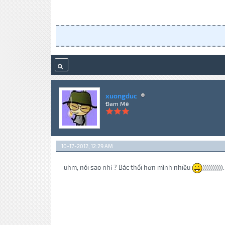
xuongduc
Đam Mê
10-17-2012, 12:29 AM
uhm, nói sao nhỉ ? Bác thổi hơn mình nhiều
)))))))