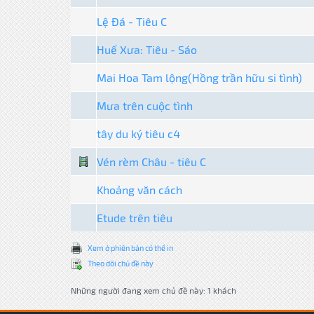
Lệ Đá - Tiêu C
Huế Xưa: Tiêu - Sáo
Mai Hoa Tam lộng(Hồng trần hữu si tình)
Mưa trên cuộc tình
tây du ký tiêu c4
Vén rèm Châu - tiêu C
Khoảng văn cách
Etude trên tiêu
Xem ở phiên bản có thể in
Theo dõi chủ đề này
Những người đang xem chủ đề này: 1 khách