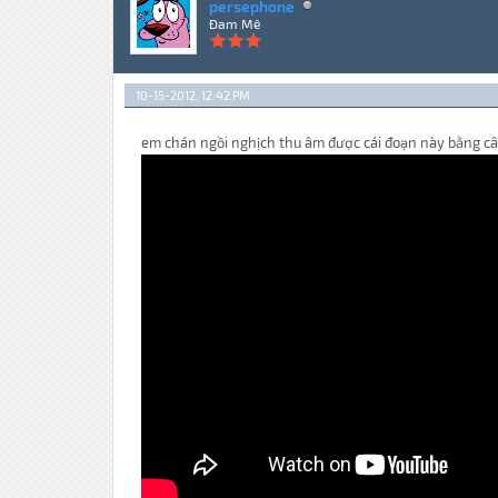
persephone
Đam Mê
10-15-2012, 12:42 PM
em chán ngồi nghịch thu âm được cái đoạn này bằng cây 