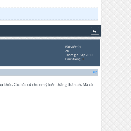
Bài viết: 94
26
Tham gia: Sep 2010
Danh tiếng:
0
#2
uạ khóc. Các bác cứ cho em ý kiến thẳng thắn ah. Mà có