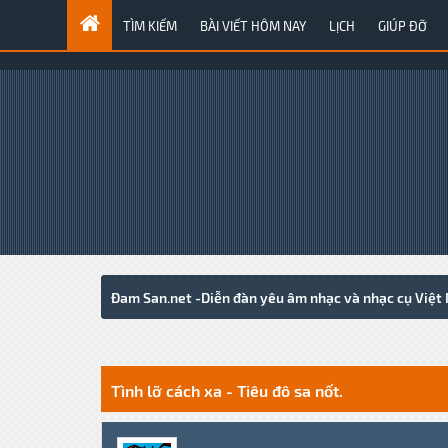
TÌM KIẾM
BÀI VIẾT HÔM NAY
LỊCH
GIÚP ĐỠ
Đam San.net -Diễn đàn yêu âm nhạc và nhạc cụ Việt
0 Votes - 0 Average
1
2
3
4
5
Tình lỡ cách xa - Tiêu đô sa nốt.