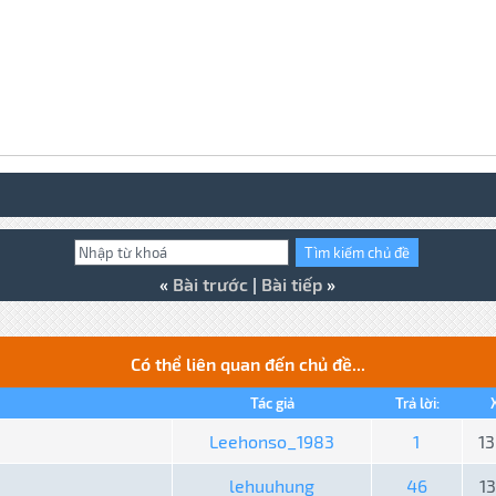
«
Bài trước
|
Bài tiếp
»
Có thể liên quan đến chủ đề...
Tác giả
Trả lời:
Leehonso_1983
1
1
lehuuhung
46
13