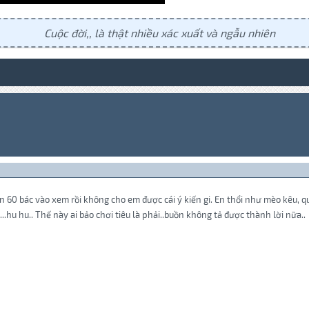
Cuộc đời,, là thật nhiều xác xuất và ngẫu nhiên
n 60 bác vào xem rồi không cho em được cái ý kiến gi. En thổi như mèo kêu, q
..hu hu.. Thế này ai bảo chơi tiêu là phải..buồn không tả được thành lời nữa..