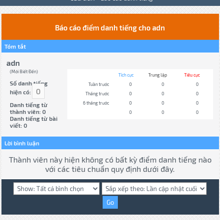
Báo cáo điểm danh tiếng cho adn
Tóm tắt
adn
(Mới Biết Đến)
Tích cực
Trung lập
Tiêu cực
Số danh tiếng
Tuần trước
0
0
0
0
hiện có:
Tháng trước
0
0
0
6 tháng trước
0
0
0
Danh tiếng từ
thành viên: 0
0
0
0
Danh tiếng từ bài
viết: 0
Lời bình luận
Thành viên này hiện không có bất kỳ điểm danh tiếng nào
với các tiêu chuẩn quy định dưới đây.