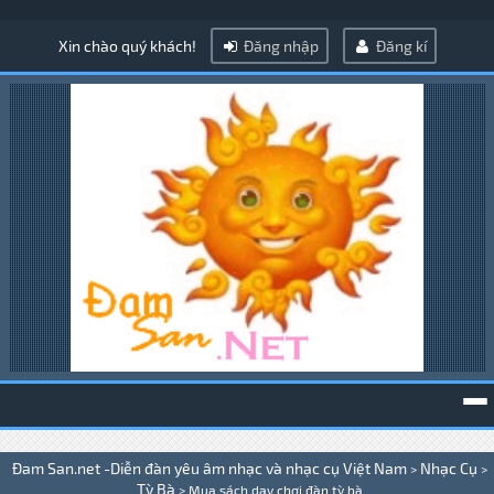
Xin chào quý khách!
Đăng nhập
Đăng kí
To
Đam San.net -Diễn đàn yêu âm nhạc và nhạc cụ Việt Nam
Nhạc Cụ
>
>
na
Tỳ Bà
>
Mua sách dạy chơi đàn tỳ bà