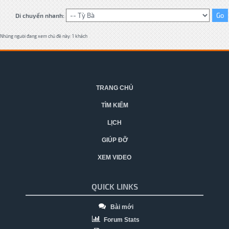
Di chuyển nhanh:
Những người đang xem chủ đề này: 1 khách
TRANG CHỦ
TÌM KIẾM
LỊCH
GIÚP ĐỠ
XEM VIDEO
QUICK LINKS
Bài mới
Forum Stats