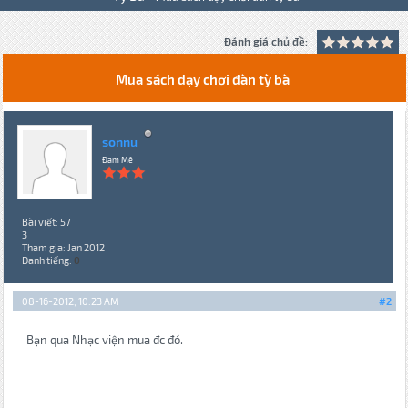
Đánh giá chủ đề:
Mua sách dạy chơi đàn tỳ bà
sonnu
Đam Mê
Bài viết: 57
3
Tham gia: Jan 2012
Danh tiếng:
0
08-16-2012, 10:23 AM
#2
Bạn qua Nhạc viện mua đc đó.