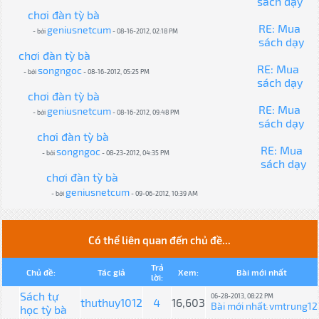
sách dạy
chơi đàn tỳ bà
RE: Mua
geniusnetcum
- bởi
- 08-16-2012, 02:18 PM
sách dạy
chơi đàn tỳ bà
RE: Mua
songngoc
- bởi
- 08-16-2012, 05:25 PM
sách dạy
chơi đàn tỳ bà
RE: Mua
geniusnetcum
- bởi
- 08-16-2012, 09:48 PM
sách dạy
chơi đàn tỳ bà
RE: Mua
songngoc
- bởi
- 08-23-2012, 04:35 PM
sách dạy
chơi đàn tỳ bà
geniusnetcum
- bởi
- 09-06-2012, 10:39 AM
Có thể liên quan đến chủ đề...
Trả
Chủ đề:
Tác giả
Xem:
Bài mới nhất
lời:
Sách tự
06-28-2013, 08:22 PM
thuthuy1012
4
16,603
Bài mới nhất
vmtrung12
học tỳ bà
: