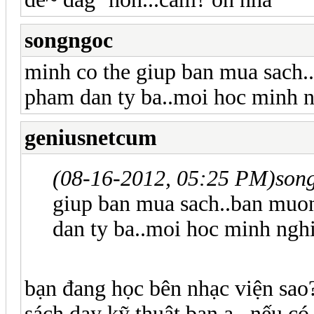
songngoc
minh co the giup ban mua sach.
pham dan ty ba..moi hoc minh n
geniusnetcum
(08-16-2012, 05:25 PM)
son
giup ban mua sach..ban muon
dan ty ba..moi hoc minh ngh
bạn đang học bên nhạc viện sa
sách dạy kỹ thuật bạn ạ...nếu có 