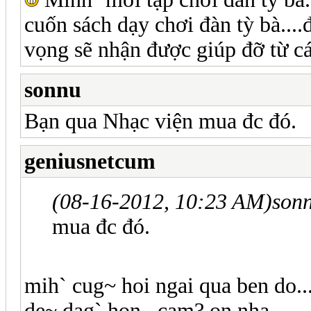
cuốn sách dạy chơi đàn tỳ bà...
vọng sẽ nhận được giúp đỡ từ các
sonnu
Bạn qua Nhạc viện mua đc đó.
geniusnetcum
(08-16-2012, 10:23 AM)
sonn
mua đc đó.
mih` cug~ hoi ngai qua ben do...
de~ dag` hon...cam? on nha