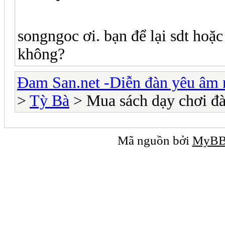
songngoc ơi. bạn để lại sdt hoặc
không?
Đam San.net -Diễn đàn yêu âm 
>
Tỳ Bà
> Mua sách dạy chơi đà
Mã nguồn bởi
MyB