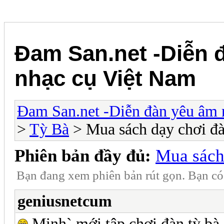
Đam San.net -Diễn 
nhạc cụ Việt Nam
Đam San.net -Diễn đàn yêu âm 
>
Tỳ Bà
> Mua sách dạy chơi đà
Phiên bản đầy đủ:
Mua sách
Bạn đang xem phiên bản rút gọn. Bạn c
geniusnetcum
Minh` mới tập chơi đàn tỳ bà