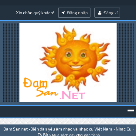
Xin chào quý khách!
Đăng nhập
Đăng kí
To
Đam San.net -Diễn đàn yêu âm nhạc và nhạc cụ Việt Nam
Nhạc Cụ
>
>
na
Tỳ Bà
>
Mua sách dạy chơi đàn tỳ bà