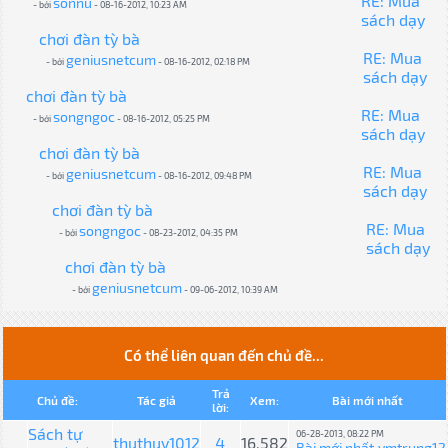
RE: Mua
sonnu
- bởi
- 08-16-2012, 10:23 AM
sách dạy
chơi đàn tỳ bà
RE: Mua
geniusnetcum
- bởi
- 08-16-2012, 02:18 PM
sách dạy
chơi đàn tỳ bà
RE: Mua
songngoc
- bởi
- 08-16-2012, 05:25 PM
sách dạy
chơi đàn tỳ bà
RE: Mua
geniusnetcum
- bởi
- 08-16-2012, 09:48 PM
sách dạy
chơi đàn tỳ bà
RE: Mua
songngoc
- bởi
- 08-23-2012, 04:35 PM
sách dạy
chơi đàn tỳ bà
geniusnetcum
- bởi
- 09-06-2012, 10:39 AM
Có thể liên quan đến chủ đề...
Trả
Chủ đề:
Tác giả
Xem:
Bài mới nhất
lời:
Sách tự
06-28-2013, 08:22 PM
thuthuy1012
4
16,582
Bài mới nhất
vmtrung12