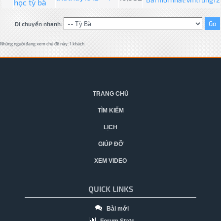
học tỳ bà
:
Di chuyển nhanh:
Những người đang xem chủ đề này: 1 khách
TRANG CHỦ
TÌM KIẾM
LỊCH
GIÚP ĐỠ
XEM VIDEO
QUICK LINKS
Bài mới