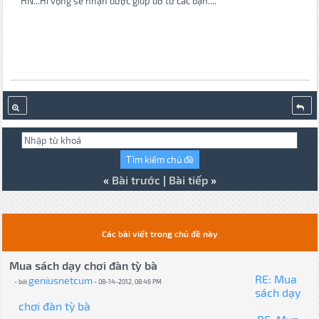
HN...Hi vọng sẽ nhận được giúp đỡ từ các bạn....
«
Bài trước
|
Bài tiếp
»
Các bài viết trong chủ đề này
Mua sách dạy chơi đàn tỳ bà
RE: Mua
geniusnetcum
- bởi
- 08-14-2012, 08:46 PM
sách dạy
chơi đàn tỳ bà