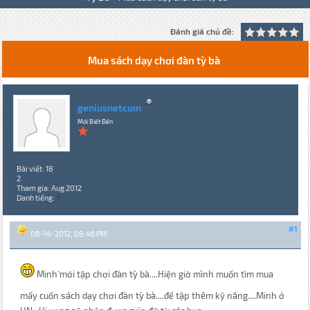
Đánh giá chủ đề:
Mua sách dạy chơi đàn tỳ bà
geniusnetcum
Mới Biết Đến
Bài viết: 18
2
Tham gia: Aug 2012
Danh tiếng:
0
#1
08-14-2012, 08:46 PM
Minh` mới tập chơi đàn tỳ bà....Hiện giờ mình muốn tìm mua
mấy cuốn sách dạy chơi đàn tỳ bà....để tập thêm kỹ năng....Minh ở