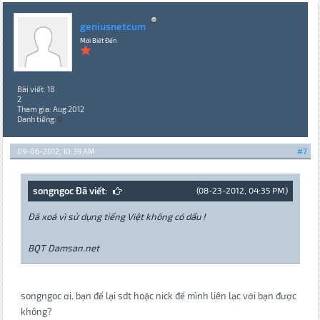
geniusnetcum
Mới Biết Đến
Bài viết: 18
2
Tham gia: Aug 2012
Danh tiếng:
0
09-06-2012, 10:39 AM
#7
songngoc Đã viết:
(08-23-2012, 04:35 PM)
Đã xoá vì sử dụng tiếng Việt không có dấu !
BQT Damsan.net
songngoc ơi. bạn để lại sdt hoặc nick để mình liên lạc với bạn được
không?