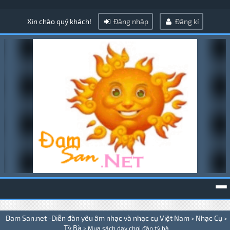
Xin chào quý khách!
Đăng nhập
Đăng kí
To
Đam San.net -Diễn đàn yêu âm nhạc và nhạc cụ Việt Nam
Nhạc Cụ
>
>
na
Tỳ Bà
>
Mua sách dạy chơi đàn tỳ bà