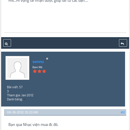
HN...Hi vọng sẽ nhận được giúp đỡ từ các bạn....
sonnu
Đam Mê
Bài viết: 57
3
Tham gia: Jan 2012
Danh tiếng:
0
08-16-2012, 10:23 AM
#2
Bạn qua Nhạc viện mua đc đó.