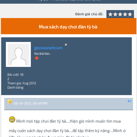
Đánh giá chủ đề:
Mua sách dạy chơi đàn tỳ bà
geniusnetcum
Mới Biết Đến
Bài viết: 18
2
Tham gia: Aug 2012
Danh tiếng:
0
#1
08-14-2012, 08:46 PM
Minh` mới tập chơi đàn tỳ bà....Hiện giờ mình muốn tìm mua
mấy cuốn sách dạy chơi đàn tỳ bà....để tập thêm kỹ năng....Minh ở