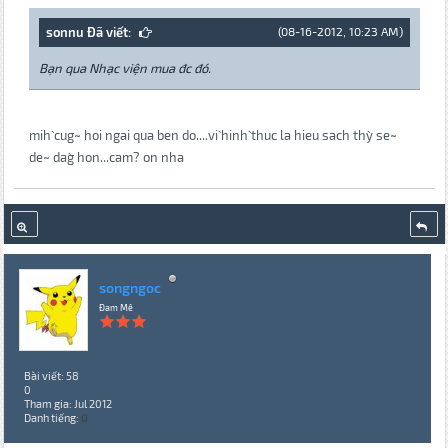
sonnu Đã viết:
(08-16-2012, 10:23 AM)
Bạn qua Nhạc viện mua đc đó.
mih` cug~ hoi ngai qua ben do....vi` hinh` thuc la hieu sach thy` se~
de~ dag` hon...cam? on nha
songngoc
Đam Mê
Bài viết: 58
0
Tham gia: Jul 2012
Danh tiếng:
0