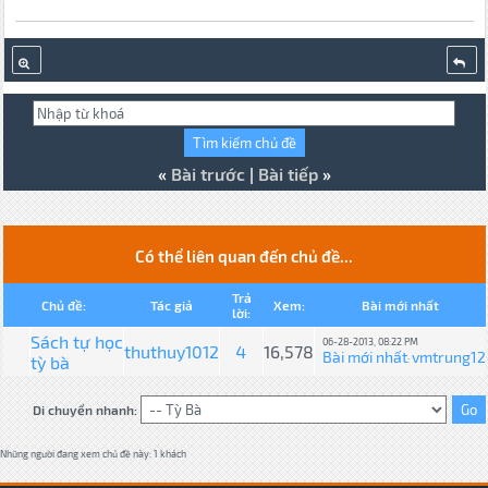
«
Bài trước
|
Bài tiếp
»
Có thể liên quan đến chủ đề...
Trả
Chủ đề:
Tác giả
Xem:
Bài mới nhất
lời:
Sách tự học
06-28-2013, 08:22 PM
thuthuy1012
4
16,578
Bài mới nhất
vmtrung12
tỳ bà
:
Di chuyển nhanh:
Những người đang xem chủ đề này: 1 khách