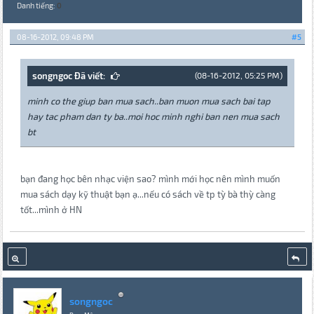
Danh tiếng:
0
08-16-2012, 09:48 PM
#5
songngoc Đã viết:
(08-16-2012, 05:25 PM)
minh co the giup ban mua sach..ban muon mua sach bai tap
hay tac pham dan ty ba..moi hoc minh nghi ban nen mua sach
bt
bạn đang học bên nhạc viện sao? mình mới học nên mình muốn
mua sách dạy kỹ thuật bạn ạ...nếu có sách về tp tỳ bà thỳ càng
tốt...mình ở HN
songngoc