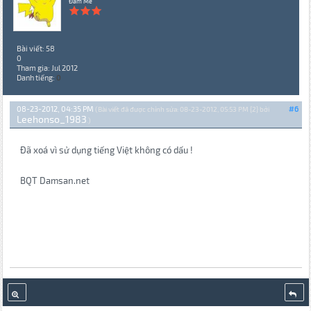
Đam Mê
Bài viết: 58
0
Tham gia: Jul 2012
Danh tiếng:
0
08-23-2012, 04:35 PM
#6
(Bài viết đã được chỉnh sửa: 08-23-2012, 05:53 PM {2} bởi
Leehonso_1983
.)
Đã xoá vì sử dụng tiếng Việt không có dấu !
BQT Damsan.net