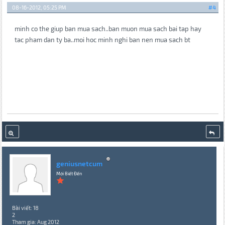
08-16-2012, 05:25 PM
#4
minh co the giup ban mua sach..ban muon mua sach bai tap hay
tac pham dan ty ba..moi hoc minh nghi ban nen mua sach bt
geniusnetcum
Mới Biết Đến
Bài viết: 18
2
Tham gia: Aug 2012