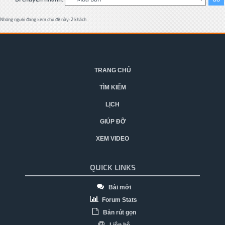
Những người đang xem chủ đề này: 2 khách
TRANG CHỦ
TÌM KIẾM
LỊCH
GIÚP ĐỠ
XEM VIDEO
QUICK LINKS
Bài mới
Forum Stats
Bản rút gọn