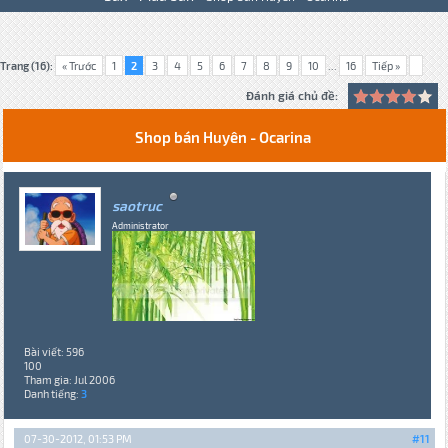
Trang (16):
« Trước
1
2
3
4
5
6
7
8
9
10
...
16
Tiếp »
Đánh giá chủ đề:
Shop bán Huyên - Ocarina
saotruc
Administrator
Bài viết: 596
100
Tham gia: Jul 2006
Danh tiếng:
3
07-30-2012, 01:53 PM
#11