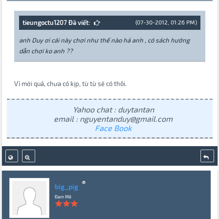
tieungoctu1207 Đã viết:
(07-30-2012, 01:26 PM)
anh Duy ơi cái này chơi như thế nào hả anh , có sách hướng
dẫn chơi ko anh ??
Vì mới quá, chưa có kịp, từ từ sẽ có thôi.
Yahoo chat : duytantan
email : nguyentanduy@gmail.com
Face Book
big_pig
Đam Mê