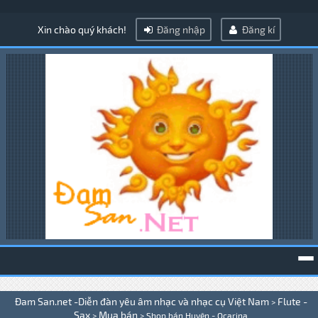
Xin chào quý khách!
Đăng nhập
Đăng kí
To
Đam San.net -Diễn đàn yêu âm nhạc và nhạc cụ Việt Nam
Flute -
>
na
Sax
Mua bán
>
>
Shop bán Huyên - Ocarina