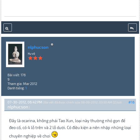
nlphucson
Hư vô
Bài viết: 176
9
Tham gia: Mar 2012
Danh tiếng:
1
07-30-2012, 06:42 PM
#16
(Bài viết đã được chỉnh sửa: 08-09-2012, 03:50 AM {2} bởi
nlphucson
.)
Đây là ocarina, không phải Tao Xun, loại này thường nhỏ gọn để
đeo cổ, có 4 lỗ trên và 2 lỗ dưới. Có điều kiện a nên nhập những loại
chuyên nghiệp về chơi