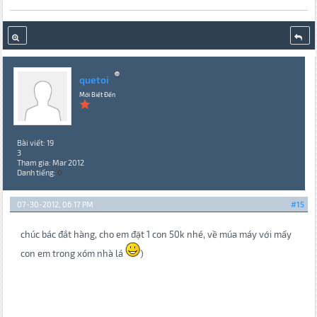
quetoi
Mới Biết Đến
Bài viết: 19
3
Tham gia: Mar 2012
Danh tiếng:
0
07-30-2012, 06:17 PM
#15
chúc bác đắt hàng, cho em đặt 1 con 50k nhé, về múa máy với mấy
con em trong xóm nhà lá
)