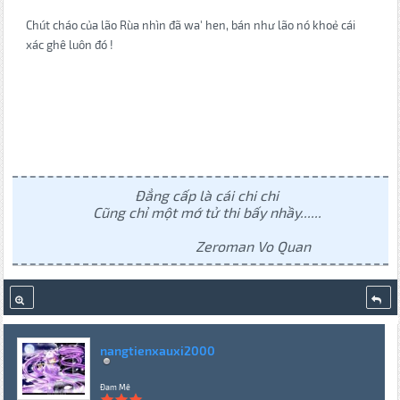
Chút cháo của lão Rùa nhìn đã wa' hen, bán như lão nó khoẻ cái
xác ghê luôn đó !
Đẳng cấp là cái chi chi
Cũng chỉ một mớ tử thi bấy nhầy......
Zeroman Vo Quan
nangtienxauxi2000
Đam Mê