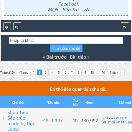
Facebook
MCN - Bến Tre - VN
«
Bài trước
|
Bài tiếp
»
Trang (16):
« Trước
1
2
3
4
5
6
7
8
9
10
...
16
Tiếp »
Có thể liên quan đến chủ đề...
Trả
Chủ đề:
Tác giả
Xem:
Bài mới
lời:
Shop Tiêu
Sáo trúc
10-13-2025, 04:38 PM
Độc Cô Tử
10
130,992
Bài mới nhất
Le
made by Độc
:
Cô tử