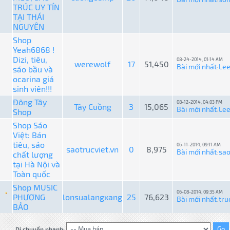
:
TRÚC UY TÍN
TẠI THÁI
NGUYÊN
Shop
Yeah6868 !
Dizi, tiêu,
08-24-2014, 01:14 AM
werewolf
17
51,450
Bài mới nhất
Le
sáo bầu và
:
ocarina giá
sinh viên!!!
Đông Tây
08-12-2014, 04:03 PM
Tây Cuồng
3
15,065
Bài mới nhất
Le
Shop
:
Shop Sáo
Việt: Bán
tiêu, sáo
06-11-2014, 09:11 AM
saotrucviet.vn
0
8,975
Bài mới nhất
sao
chất lượng
:
tại Hà Nội và
Toàn quốc
Shop MUSIC
06-08-2014, 09:35 AM
PHƯƠNG
lonsualangxang
25
76,623
Bài mới nhất
tru
:
BẢO
Di chuyển nhanh: