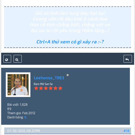
Gió vô tình làm tung bay hạt bụi
Vương vấn rồi đậu khẽ ở cánh hoa
Hoa vô tình chẳng biết, chẳng xót xa
Bụi ưu tư rồi yêu trong thầm lặng...!
Ctrl+A thử xem có gì xảy ra :-?
Leehonso_1983
Đam Mê San Sẻ
Bài viết: 1,628
89
Tham gia: Feb 2012
Danh tiếng:
6
07-30-2012, 08:21 PM
#18