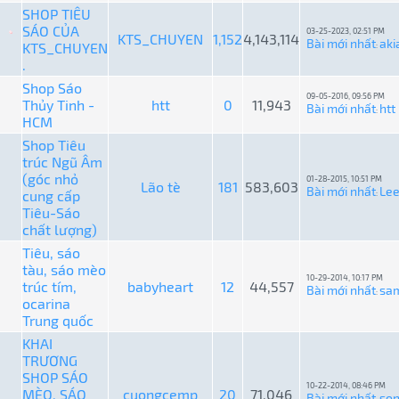
SHOP TIÊU
SÁO CỦA
03-25-2023, 02:51 PM
KTS_CHUYEN
1,152
4,143,114
Bài mới nhất
ak
KTS_CHUYEN
:
.
Shop Sáo
09-05-2016, 09:56 PM
Thủy Tinh -
htt
0
11,943
Bài mới nhất
htt
:
HCM
Shop Tiêu
trúc Ngũ Âm
(góc nhỏ
01-28-2015, 10:51 PM
Lão tè
181
583,603
Bài mới nhất
Le
cung cấp
:
Tiêu-Sáo
chất lượng)
Tiêu, sáo
tàu, sáo mèo
10-29-2014, 10:17 PM
trúc tím,
babyheart
12
44,557
Bài mới nhất
sa
:
ocarina
Trung quốc
KHAI
TRƯƠNG
SHOP SÁO
10-22-2014, 08:46 PM
MÈO, SÁO
cuongcemp
20
71,046
Bài mới nhất
son