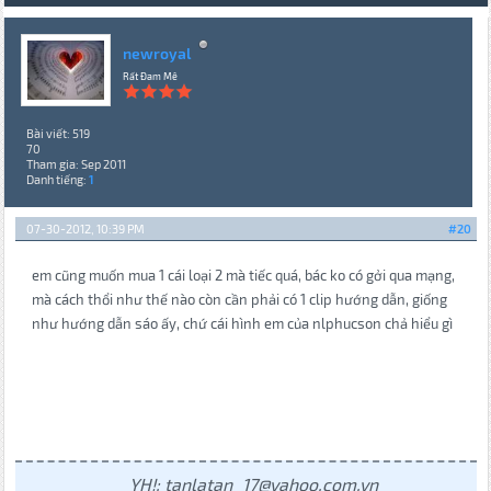
newroyal
Rất Đam Mê
Bài viết: 519
70
Tham gia: Sep 2011
Danh tiếng:
1
07-30-2012, 10:39 PM
#20
em cũng muốn mua 1 cái loại 2 mà tiếc quá, bác ko có gởi qua mạng,
mà cách thổi như thế nào còn cần phải có 1 clip hướng dẫn, giống
như hướng dẫn sáo ấy, chứ cái hình em của nlphucson chả hiểu gì
YH!: tanlatan_17@yahoo.com.vn