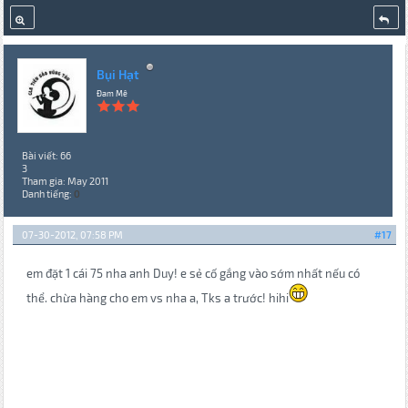
Bụi Hạt
Đam Mê
Bài viết: 66
3
Tham gia: May 2011
Danh tiếng:
0
07-30-2012, 07:58 PM
#17
em đặt 1 cái 75 nha anh Duy! e sẻ cố gắng vào sớm nhất nếu có
thể. chừa hàng cho em vs nha a, Tks a trước! hihi