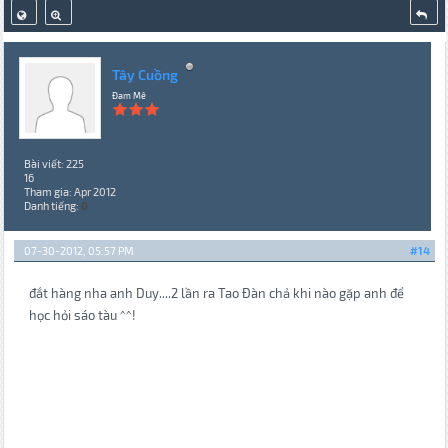
Tây Cuồng
Đam Mê
Bài viết: 225
16
Tham gia: Apr 2012
Danh tiếng:
0
07-30-2012, 05:57 PM
#14
đắt hàng nha anh Duy....2 lần ra Tao Đàn chả khi nào gặp anh để
học hỏi sáo tàu ^^!