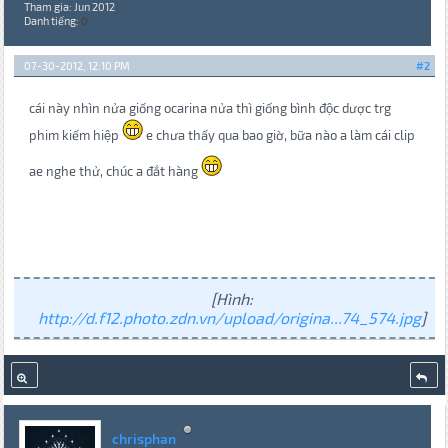
Tham gia: Jun 2012
Danh tiếng:
0
07-30-2012, 12:10 PM
#2
cái này nhìn nửa giống ocarina nửa thì giống bình độc dược trg
phim kiếm hiệp
e chưa thấy qua bao giờ, bữa nào a làm cái clip
ae nghe thử, chúc a đắt hàng
[Hình:
http://d.f12.photo.zdn.vn/upload/origina...74_574.jpg
]
chrisphan