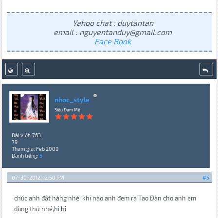
Yahoo chat : duytantan
email : nguyentanduy@gmail.com
Face Book
nhoc_style
Siêu Đam Mê
Bài viết: 763
79
Tham gia: Feb 2009
Danh tiếng:
5
07-30-2012, 12:50 PM
#5
chúc anh đắt hàng nhé, khi nào anh đem ra Tao Đàn cho anh em
dùng thử nhé,hi hi