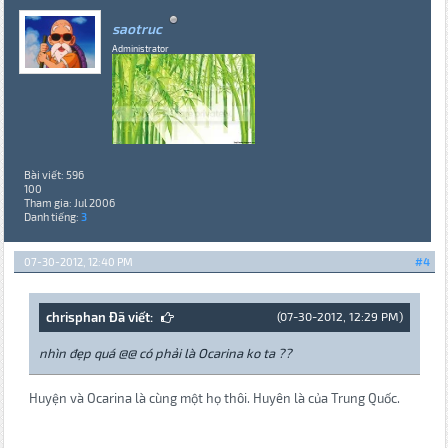
saotruc
Administrator
Bài viết: 596
100
Tham gia: Jul 2006
Danh tiếng:
3
07-30-2012, 12:40 PM
#4
chrisphan Đã viết:
(07-30-2012, 12:29 PM)
nhìn đẹp quá @@ có phải là Ocarina ko ta ??
Huyện và Ocarina là cùng một họ thôi. Huyên là của Trung Quốc.