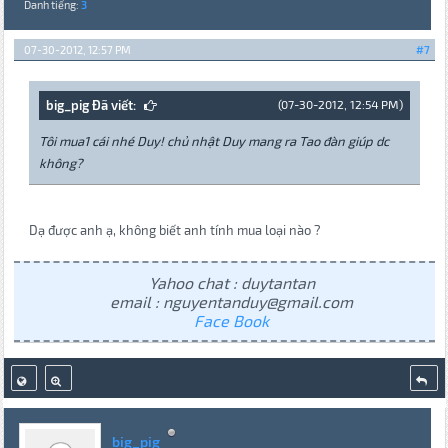
Danh tiếng:
3
07-30-2012, 12:57 PM
#7
big_pig Đã viết:
(07-30-2012, 12:54 PM)
Tôi mua1 cái nhé Duy! chủ nhật Duy mang ra Tao đàn giúp dc
không?
Dạ được anh ạ, không biết anh tính mua loại nào ?
Yahoo chat : duytantan
email : nguyentanduy@gmail.com
Face Book
big_pig