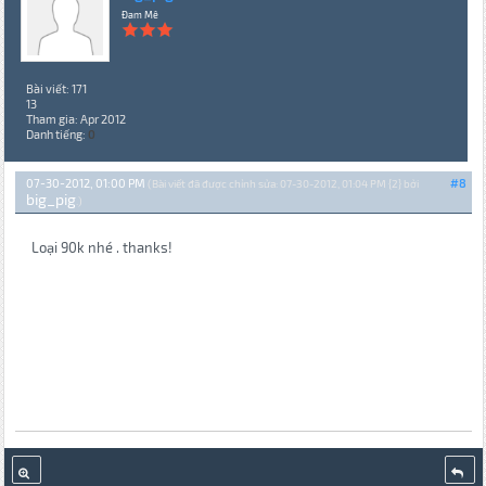
Đam Mê
Bài viết: 171
13
Tham gia: Apr 2012
Danh tiếng:
0
07-30-2012, 01:00 PM
#8
(Bài viết đã được chỉnh sửa: 07-30-2012, 01:04 PM {2} bởi
big_pig
.)
Loại 90k nhé . thanks!