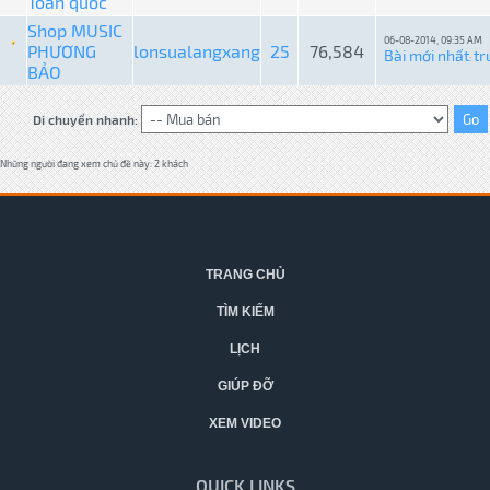
Toàn quốc
Shop MUSIC
06-08-2014, 09:35 AM
PHƯƠNG
lonsualangxang
25
76,584
Bài mới nhất
tr
:
BẢO
Di chuyển nhanh:
Những người đang xem chủ đề này: 2 khách
TRANG CHỦ
TÌM KIẾM
LỊCH
GIÚP ĐỠ
XEM VIDEO
QUICK LINKS