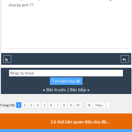
chơi ko anh ??
«
Bài trước
|
Bài tiếp
»
Trang (16):
1
2
3
4
5
6
7
8
9
10
...
16
Tiếp »
Có thể liên quan đến chủ đề...