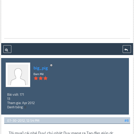
big_pig
Đam Mê
Bài viết: 171
13
Tham gia: Apr 2012
Danh tiếng:
0
07-30-2012, 12:54 PM
#6
Tôi mua1 cái nhé Duy! chủ nhật Duy mang ra Tao đàn giúp dc