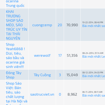
ocarina
Trung quốc
KHAI
TRƯƠNG
SHOP SÁO
10-22-2014, 08:46 PM
MÈO, SÁO
cuongcemp
20
70,990
Bài mới nhất
so
:
TRÚC UY TÍN
TẠI THÁI
NGUYÊN
Shop
Yeah6868 !
Dizi, tiêu,
08-24-2014, 01:14 AM
werewolf
17
51,356
Bài mới nhất
L
sáo bầu và
:
ocarina giá
sinh viên!!!
Đông Tây
08-12-2014, 04:03 PM
Tây Cuồng
3
15,049
Bài mới nhất
L
Shop
:
Shop Sáo
Việt: Bán
tiêu, sáo
06-11-2014, 09:11 AM
saotrucviet.vn
0
8,962
Bài mới nhất
sa
chất lượng
:
tại Hà Nội và