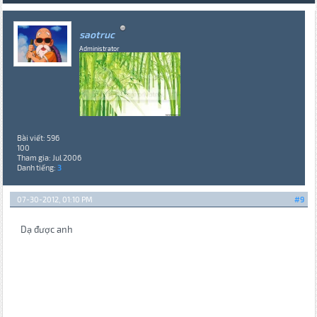
saotruc
Administrator
Bài viết: 596
100
Tham gia: Jul 2006
Danh tiếng:
3
07-30-2012, 01:10 PM
#9
Dạ được anh