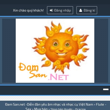
Xin chào quý khách!
Đăng nhập
Đăng kí
To
Đam San.net -Diễn đàn yêu âm nhạc và nhạc cụ Việt Nam
Flute -
>
na
Sax
Mua bán
>
>
Shop bán Huyên - Ocarina