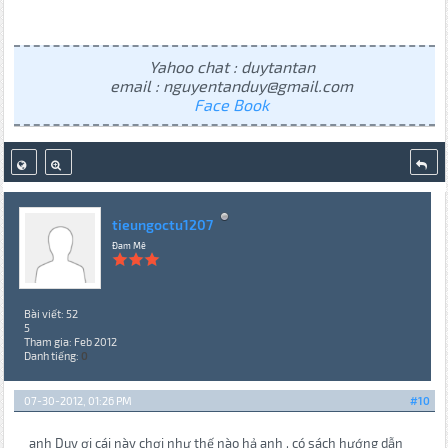
Yahoo chat : duytantan
email : nguyentanduy@gmail.com
Face Book
tieungoctu1207
Đam Mê
Bài viết: 52
5
Tham gia: Feb 2012
Danh tiếng:
0
07-30-2012, 01:26 PM
#10
anh Duy ơi cái này chơi như thế nào hả anh , có sách hướng dẫn