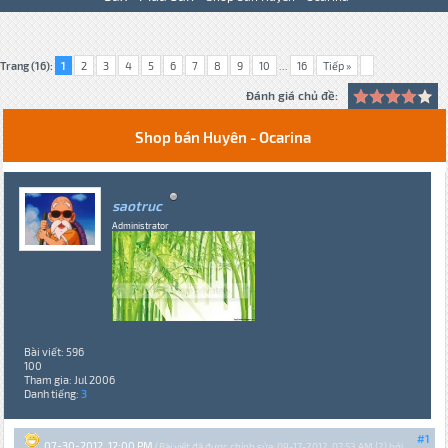
Trang (16):
1
2
3
4
5
6
7
8
9
10
...
16
Tiếp »
Đánh giá chủ đề:
Shop bán Huyên - Ocarina
saotruc
Administrator
Bài viết: 596
100
Tham gia: Jul 2006
Danh tiếng:
3
#1
07-30-2012, 12:00 PM
(Bài viết đã được chỉnh sửa: 09-17-2012, 07:53 AM {2} bởi