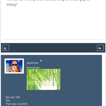
không?
saotruc
Administrator
Bài viết: 596
100
Tham gia: Jul 2006