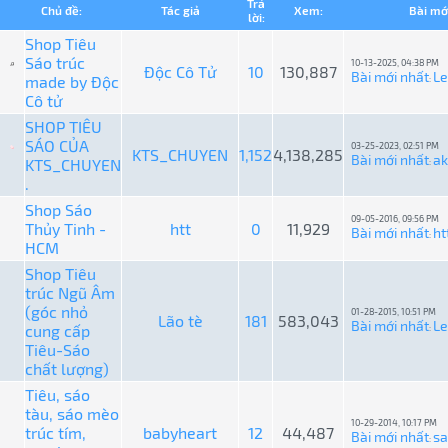
Trả
Chủ đề:
Tác giả
Xem:
Bài mớ
lời:
Shop Tiêu
Sáo trúc
10-13-2025, 04:38 PM
Độc Cô Tử
10
130,887
Bài mới nhất
L
made by Độc
:
Cô tử
SHOP TIÊU
SÁO CỦA
03-25-2023, 02:51 PM
KTS_CHUYEN
1,152
4,138,285
Bài mới nhất
ak
KTS_CHUYEN
:
.
Shop Sáo
09-05-2016, 09:56 PM
Thủy Tinh -
htt
0
11,929
Bài mới nhất
ht
:
HCM
Shop Tiêu
trúc Ngũ Âm
(góc nhỏ
01-28-2015, 10:51 PM
Lão tè
181
583,043
Bài mới nhất
L
cung cấp
:
Tiêu-Sáo
chất lượng)
Tiêu, sáo
tàu, sáo mèo
10-29-2014, 10:17 PM
trúc tím,
babyheart
12
44,487
Bài mới nhất
s
: