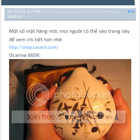
08-19-2012, 12:02 PM
#74
(Bài viết đã được chỉnh sửa: 08-19-2012, 06:17 PM {2} bởi
saotruc
.)
Một số mặt hàng mới, mọi người có thể vào trang này
để xem chi tiết hơn nhé.
http://shop.casach.com/
Ocarina 660K: