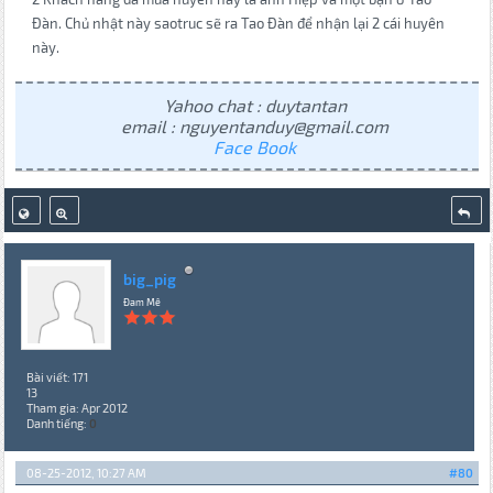
Đàn. Chủ nhật này saotruc sẽ ra Tao Đàn để nhận lại 2 cái huyên
này.
Yahoo chat : duytantan
email : nguyentanduy@gmail.com
Face Book
big_pig
Đam Mê
Bài viết: 171
13
Tham gia: Apr 2012
Danh tiếng:
0
08-25-2012, 10:27 AM
#80