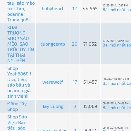
tàu, sáo mèo
10-29-2014, 10:17 PM
trúc tím,
babyheart
12
44,565
Bài mới nhất
s
:
ocarina
Trung quốc
KHAI
TRƯƠNG
SHOP SÁO
10-22-2014, 08:46 PM
MÈO, SÁO
cuongcemp
20
71,052
Bài mới nhất
so
:
TRÚC UY TÍN
TẠI THÁI
NGUYÊN
Shop
Yeah6868 !
Dizi, tiêu,
08-24-2014, 01:14 AM
werewolf
17
51,457
Bài mới nhất
L
sáo bầu và
:
ocarina giá
sinh viên!!!
Đông Tây
08-12-2014, 04:03 PM
Tây Cuồng
3
15,069
Bài mới nhất
L
Shop
:
Shop Sáo
Việt: Bán
tiêu, sáo
06-11-2014, 09:11 AM
saotrucviet.vn
0
8,977