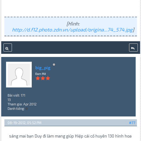
[Hình:
http://d.f12.photo.zdn.vn/upload/origina...74_574.jpg
]
big_pig
Đam Mê
Bài viết: 171
13
Tham gia: Apr 2012
Danh tiếng:
0
08-19-2012, 05:52 PM
#77
sáng mai bạn Duy đi làm mang giúp Hiệp cái cổ huyên 130 hình hoa