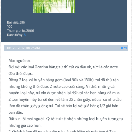
Bài viết: 596
100
Tham gia: Jul 2006
Danh tiếng:
3
08-25-2012, 08:26 AM
#79
Mọi người ơi,
Đối với các loại Ocarina bằng sứ thì tất cả đều ok, tức là các note
đều thổi được.
Riêng 2 loại cổ huyên bằng gốm (loại 90k và 130k), tui đã thử tập
nhưng không thổi được 2 note cao cuối cùng. Vì thế, những cái
huyên loại này, tui xin được nhận lại đối với các bạn hàng đã mua.
2 loại huyên này tui sẽ đem về làm đồ chặn giấy, nếu ai có nhu cầu
làm đồ chặn giấy giống tui. Tui sẽ bán lại với giá bằng 1/2 giá bán
ban đầu.
Rất xin lỗi mọi người. Kỳ tới tui sẽ nhập những loại huyên tương tự
nhưng giá cao hơn.
2 Khách hàng đã mua huyên này là anh Hiệp và một bạn ở Tao