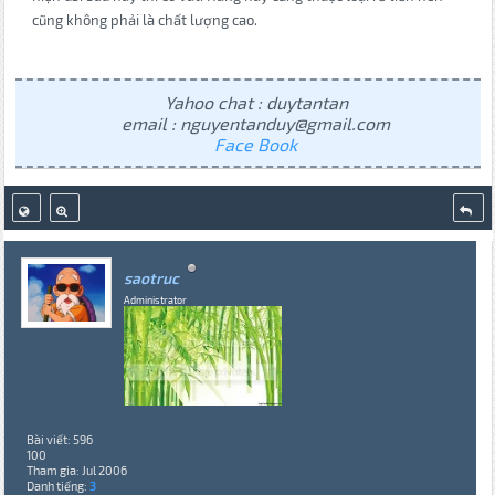
cũng không phải là chất lượng cao.
Yahoo chat : duytantan
email : nguyentanduy@gmail.com
Face Book
saotruc
Administrator
Bài viết: 596
100
Tham gia: Jul 2006
Danh tiếng:
3