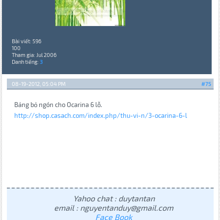
Bài viết: 596
100
Tham gia: Jul 2006
Danh tiếng:
3
08-19-2012, 05:04 PM
#75
Bảng bỏ ngón cho Ocarina 6 lỗ.
http://shop.casach.com/index.php/thu-vi-n/3-ocarina-6-l
Yahoo chat : duytantan
email : nguyentanduy@gmail.com
Face Book