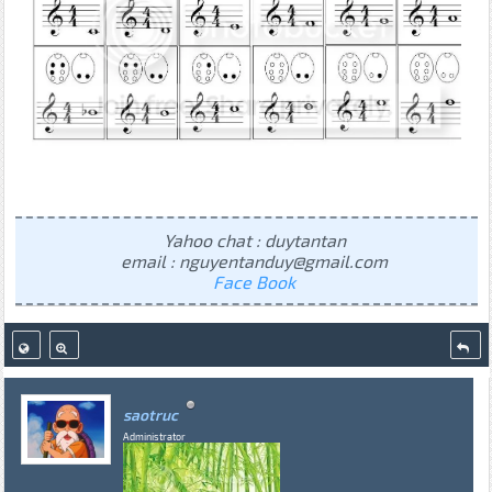
Yahoo chat : duytantan
email : nguyentanduy@gmail.com
Face Book
saotruc
Administrator