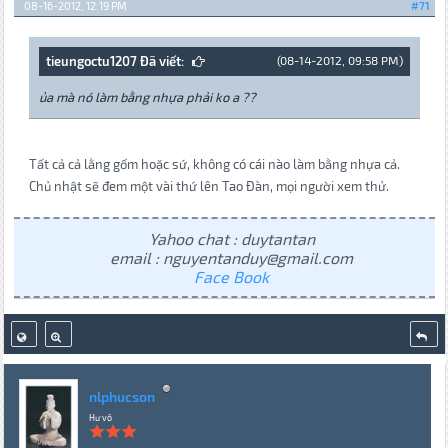
08-16-2012, 12:19 PM
#71
tieungoctu1207 Đã viết:
(08-14-2012, 09:58 PM)
ủa mà nó làm bằng nhựa phải ko a ??
Tất cả cả lằng gốm hoặc sứ, không có cái nào làm bằng nhựa cả.
Chủ nhật sẽ đem một vài thứ lên Tao Đàn, mọi người xem thử.
Yahoo chat : duytantan
email : nguyentanduy@gmail.com
Face Book
nlphucson
Hư vô