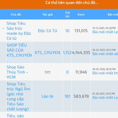
Có thể liên quan đến chủ đề...
Trả
Chủ đề:
Tác giả
Xem:
Bài mớ
lời:
Shop Tiêu
Sáo trúc
10-13-2025, 04:38 PM
Độc Cô Tử
10
131,015
Bài mới nhất
L
made by Độc
:
Cô tử
SHOP TIÊU
SÁO CỦA
03-25-2023, 02:51 PM
KTS_CHUYEN
1,152
4,144,335
Bài mới nhất
ak
KTS_CHUYEN
:
.
Shop Sáo
09-05-2016, 09:56 PM
Thủy Tinh -
htt
0
11,946
Bài mới nhất
ht
:
HCM
Shop Tiêu
trúc Ngũ Âm
(góc nhỏ
01-28-2015, 10:51 PM
Lão tè
181
583,679
Bài mới nhất
L
cung cấp
:
Tiêu-Sáo
chất lượng)
Tiêu, sáo