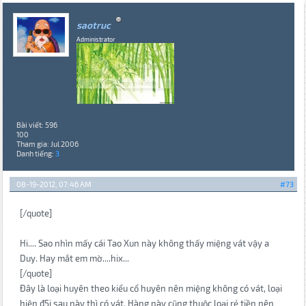
saotruc
Administrator
Bài viết: 596
100
Tham gia: Jul 2006
Danh tiếng:
3
08-19-2012, 07:46 AM
#73
[/quote]
Hi.... Sao nhìn mấy cái Tao Xun này không thấy miệng vát vậy a
Duy. Hay mắt em mờ....hix...
[/quote]
Đây là loại huyên theo kiểu cổ huyên nên miệng không có vát, loại
hiện đ5i sau này thì có vát. Hàng này cũng thuộc loại rẻ tiền nên