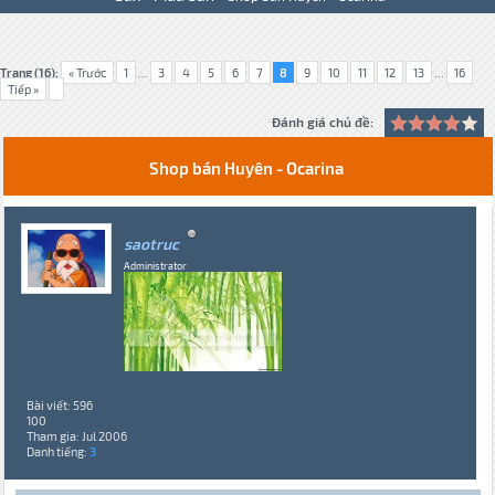
Trang (16):
« Trước
1
...
3
4
5
6
7
8
9
10
11
12
13
...
16
Tiếp »
Đánh giá chủ đề:
Shop bán Huyên - Ocarina
saotruc
Administrator
Bài viết: 596
100
Tham gia: Jul 2006
Danh tiếng:
3