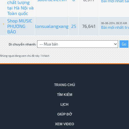
Bài mới nhất
sa
chất lượng
:
tại Hà Nội và
Toàn quốc
Shop MUSIC
06-08-2014, 09:35 AM
PHƯƠNG
lonsualangxang
25
76,641
Bài mới nhất
tr
:
BẢO
Di chuyển nhanh:
Những người đang xem chủ đề này: 1 khách
TRANG CHỦ
TÌM KIẾM
LỊCH
GIÚP ĐỠ
XEM VIDEO