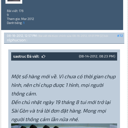
Bài viết: 176
9
Tham gia: Mar 2012
Danh tiếng:
1
08-16-2012, 12:57 PM
#72
(Bài viết đã được chỉnh sửa: 08-16-2012, 01:01 PM {2} bởi
nlphucson
.)
saotruc Đã viết:
(08-14-2012, 08:23 PM)
Một số hàng mới về. Vì chưa có thời gian chụp
hình, nên chỉ chụp được 1 hình, mọi người
thông cảm.
Đến chủ nhật ngày 19 tháng 8 tui mới trở lại
Sài Gòn và trả lời đơn đặt hàng. Mong mọi
người thông cảm lần nữa nhé.