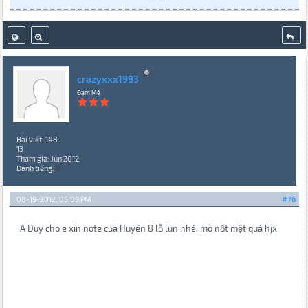
crazyxxx1993
Đam Mê
Bài viết: 148
13
Tham gia: Jun 2012
Danh tiếng:
0
08-19-2012, 05:09 PM
#76
A Duy cho e xin note của Huyên 8 lỗ lun nhé, mò nốt mệt quá hjx