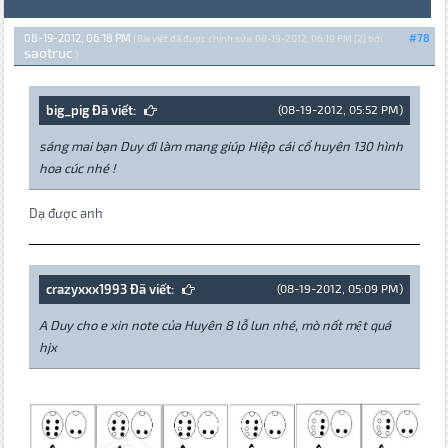
08-19-2012, 06:18 PM
#78
(Bài viết đã được chỉnh sửa: 08-19-2012, 06:19 PM {2} bởi
saotruc
.)
big_pig Đã viết:
(08-19-2012, 05:52 PM)
sáng mai bạn Duy đi làm mang giúp Hiệp cái cổ huyên 130 hình
hoa cúc nhé !
Dạ được anh
crazyxxx1993 Đã viết:
(08-19-2012, 05:09 PM)
A Duy cho e xin note của Huyên 8 lỗ lun nhé, mò nốt mệt quá
hjx