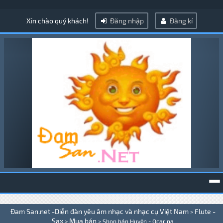
Xin chào quý khách!
Đăng nhập
Đăng kí
To
Đam San.net -Diễn đàn yêu âm nhạc và nhạc cụ Việt Nam
Flute -
>
na
Sax
Mua bán
>
>
Shop bán Huyên - Ocarina