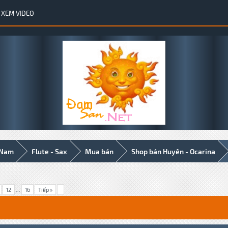
XEM VIDEO
 Nam
Flute - Sax
Mua bán
Shop bán Huyên - Ocarina
12
...
16
Tiếp »