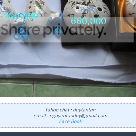
Yahoo chat : duytantan
email : nguyentanduy@gmail.com
Face Book