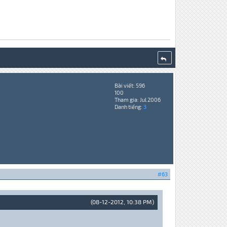
Bài viết: 596
100
Tham gia: Jul 2006
Danh tiếng:
3
#63
(08-12-2012, 10:38 PM)