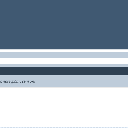
c note giùm . cám ơn!