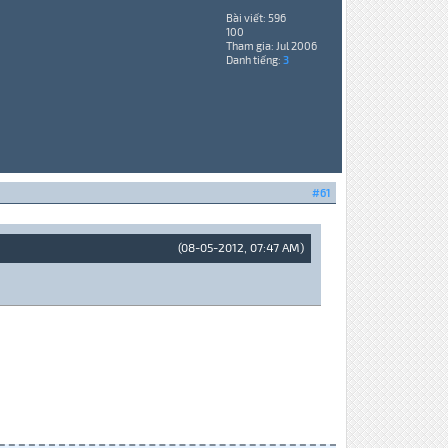
Bài viết: 596
100
Tham gia: Jul 2006
Danh tiếng:
3
#61
(08-05-2012, 07:47 AM)