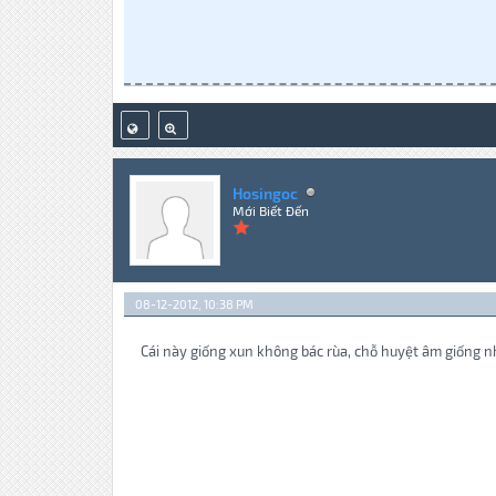
Hosingoc
Mới Biết Đến
08-12-2012, 10:38 PM
Cái này giống xun không bác rùa, chỗ huyệt âm giống 