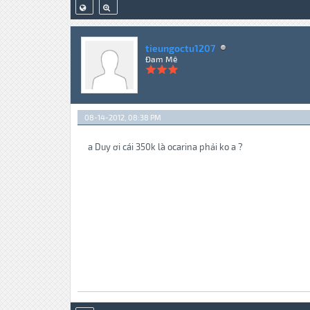
tieungoctu1207
Đam Mê
08-14-2012, 08:38 PM
a Duy ơi cái 350k là ocarina phải ko a ?