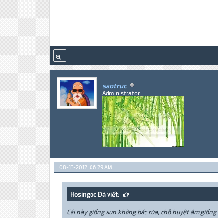
saotruc
Administrator
08-13-2012, 06:29 AM
Hosingoc Đã viết:
Cái này giống xun không bác rùa, chỗ huyệt âm giống