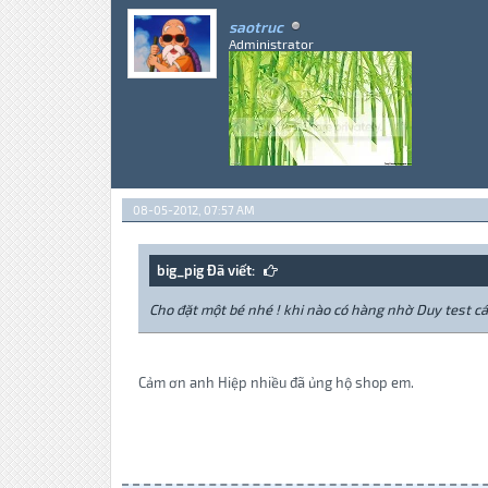
saotruc
Administrator
08-05-2012, 07:57 AM
big_pig Đã viết:
Cho đặt một bé nhé ! khi nào có hàng nhờ Duy test cá
Cảm ơn anh Hiệp nhiều đã ủng hộ shop em.