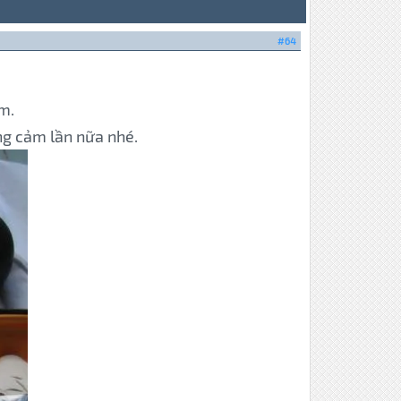
#64
m.
ông cảm lần nữa nhé.