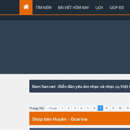
TÌM KIẾM
BÀI VIẾT HÔM NAY
LỊCH
GIÚP ĐỠ
Đam San.net -Diễn đàn yêu âm nhạc và nhạc cụ Việt
8 Votes - 4 Average
1
2
3
4
5
Trang (16):
« Trước
1
2
3
4
5
6
7
8
9
10
11
Shop bán Huyên - Ocarina