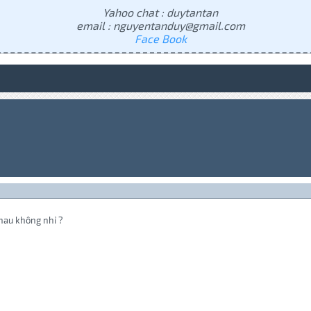
Yahoo chat : duytantan
email : nguyentanduy@gmail.com
Face Book
nhau không nhỉ ?