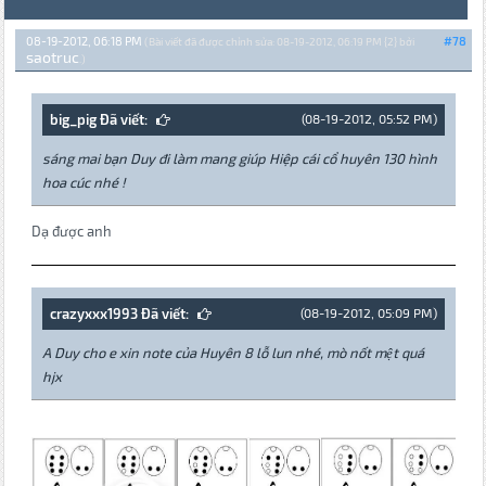
08-19-2012, 06:18 PM
#78
(Bài viết đã được chỉnh sửa: 08-19-2012, 06:19 PM {2} bởi
saotruc
.)
big_pig Đã viết:
(08-19-2012, 05:52 PM)
sáng mai bạn Duy đi làm mang giúp Hiệp cái cổ huyên 130 hình
hoa cúc nhé !
Dạ được anh
crazyxxx1993 Đã viết:
(08-19-2012, 05:09 PM)
A Duy cho e xin note của Huyên 8 lỗ lun nhé, mò nốt mệt quá
hjx