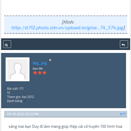
[Hình:
http://d.f12.photo.zdn.vn/upload/origina...74_574.jpg
]
big_pig
Đam Mê
Bài viết: 171
13
Tham gia: Apr 2012
Danh tiếng:
0
08-19-2012, 05:52 PM
#77
sáng mai bạn Duy đi làm mang giúp Hiệp cái cổ huyên 130 hình hoa