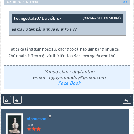
08-16-2012, 12:19 PM
#71
tieungoctu1207 Đã viết:
(08-14-2012, 09:58 PM)
ủa mà nó làm bằng nhựa phải ko a ??
Tất cả cả lằng gốm hoặc sứ, không có cái nào làm bằng nhựa cả.
Chủ nhật sẽ đem một vài thứ lên Tao Đàn, mọi người xem thử.
Yahoo chat : duytantan
email : nguyentanduy@gmail.com
Face Book
nlphucson
Hư vô