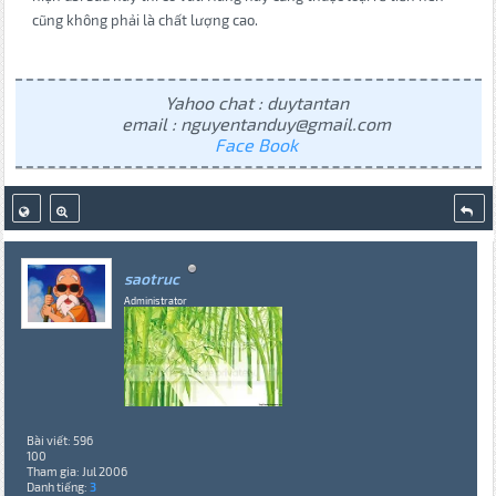
cũng không phải là chất lượng cao.
Yahoo chat : duytantan
email : nguyentanduy@gmail.com
Face Book
saotruc
Administrator
Bài viết: 596
100
Tham gia: Jul 2006
Danh tiếng:
3