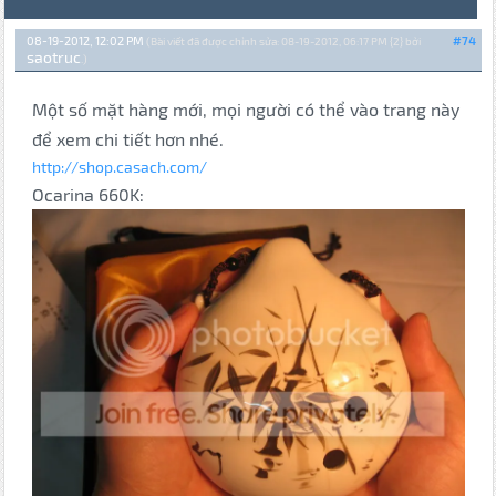
08-19-2012, 12:02 PM
#74
(Bài viết đã được chỉnh sửa: 08-19-2012, 06:17 PM {2} bởi
saotruc
.)
Một số mặt hàng mới, mọi người có thể vào trang này
để xem chi tiết hơn nhé.
http://shop.casach.com/
Ocarina 660K: