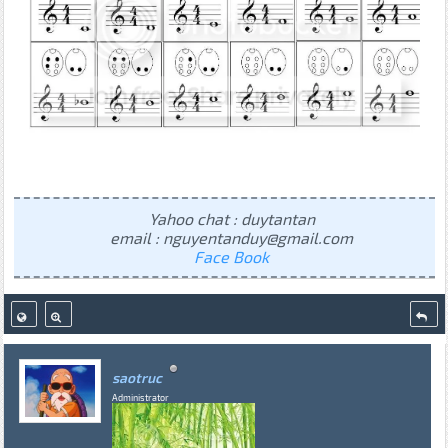
Yahoo chat : duytantan
email : nguyentanduy@gmail.com
Face Book
saotruc
Administrator