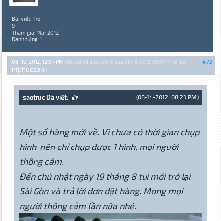
Bài viết: 176
9
Tham gia: Mar 2012
Danh tiếng:
1
08-16-2012, 12:57 PM
#72
(Bài viết đã được chỉnh sửa: 08-16-2012, 01:01 PM {2} bởi
nlphucson
.)
saotruc Đã viết:
(08-14-2012, 08:23 PM)
Một số hàng mới về. Vì chưa có thời gian chụp
hình, nên chỉ chụp được 1 hình, mọi người
thông cảm.
Đến chủ nhật ngày 19 tháng 8 tui mới trở lại
Sài Gòn và trả lời đơn đặt hàng. Mong mọi
người thông cảm lần nữa nhé.