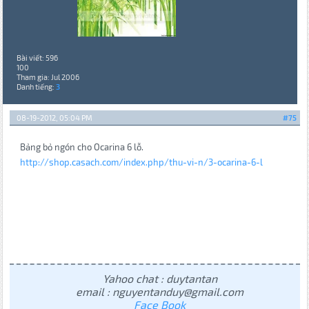
Bài viết: 596
100
Tham gia: Jul 2006
Danh tiếng:
3
08-19-2012, 05:04 PM
#75
Bảng bỏ ngón cho Ocarina 6 lỗ.
http://shop.casach.com/index.php/thu-vi-n/3-ocarina-6-l
Yahoo chat : duytantan
email : nguyentanduy@gmail.com
Face Book