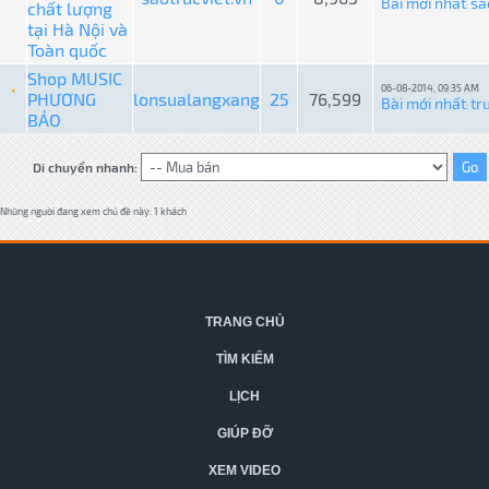
Bài mới nhất
sa
chất lượng
:
tại Hà Nội và
Toàn quốc
Shop MUSIC
06-08-2014, 09:35 AM
PHƯƠNG
lonsualangxang
25
76,599
Bài mới nhất
tr
:
BẢO
Di chuyển nhanh:
Những người đang xem chủ đề này: 1 khách
TRANG CHỦ
TÌM KIẾM
LỊCH
GIÚP ĐỠ
XEM VIDEO