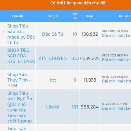
Có thể liên quan đến chủ đề...
Trả
Chủ đề:
Tác giả
Xem:
Bài mớ
lời:
Shop Tiêu
Sáo trúc
10-13-2025, 04:38 PM
Độc Cô Tử
10
130,932
Bài mới nhất
Le
made by Độc
:
Cô tử
SHOP TIÊU
SÁO CỦA
03-25-2023, 02:51 PM
KTS_CHUYEN
1,152
4,139,225
Bài mới nhất
ak
KTS_CHUYEN
:
.
Shop Sáo
09-05-2016, 09:56 PM
Thủy Tinh -
htt
0
11,933
Bài mới nhất
ht
:
HCM
Shop Tiêu
trúc Ngũ Âm
(góc nhỏ
01-28-2015, 10:51 PM
Lão tè
181
583,284
Bài mới nhất
Le
cung cấp
:
Tiêu-Sáo
chất lượng)
Tiêu, sáo