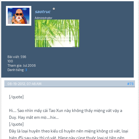
saotruc
Administrator
Bài viết: 596
100
Tham gia: Jul 2006
Danh tiếng:
3
08-19-2012, 07:46 AM
#73
[/quote]
Hi.... Sao nhìn mấy cái Tao Xun này không thấy miệng vát vậy a
Duy. Hay mắt em mờ....hix...
[/quote]
Đây là loại huyên theo kiểu cổ huyên nên miệng không có vát, loại
hiện đ5i sau này thì có vát. Hàng này cũng thuộc loại rẻ tiền nên