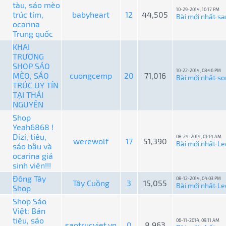
tàu, sáo mèo
10-29-2014, 10:17 PM
trúc tím,
babyheart
12
44,505
Bài mới nhất
sa
:
ocarina
Trung quốc
KHAI
TRƯƠNG
SHOP SÁO
10-22-2014, 08:46 PM
MÈO, SÁO
cuongcemp
20
71,016
Bài mới nhất
so
:
TRÚC UY TÍN
TẠI THÁI
NGUYÊN
Shop
Yeah6868 !
Dizi, tiêu,
08-24-2014, 01:14 AM
werewolf
17
51,390
Bài mới nhất
Le
sáo bầu và
:
ocarina giá
sinh viên!!!
Đông Tây
08-12-2014, 04:03 PM
Tây Cuồng
3
15,055
Bài mới nhất
Le
Shop
:
Shop Sáo
Việt: Bán
tiêu, sáo
06-11-2014, 09:11 AM
saotrucviet.vn
0
8,963