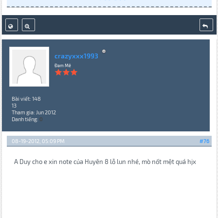
crazyxxx1993
Đam Mê
Bài viết: 148
13
Tham gia: Jun 2012
Danh tiếng:
0
08-19-2012, 05:09 PM
#76
A Duy cho e xin note của Huyên 8 lỗ lun nhé, mò nốt mệt quá hjx