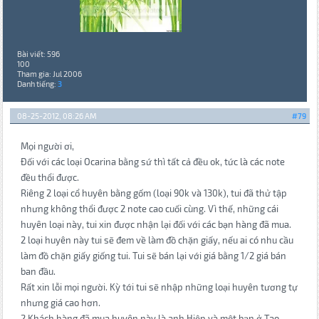
Bài viết: 596
100
Tham gia: Jul 2006
Danh tiếng:
3
08-25-2012, 08:26 AM
#79
Mọi người ơi,
Đối với các loại Ocarina bằng sứ thì tất cả đều ok, tức là các note
đều thổi được.
Riêng 2 loại cổ huyên bằng gốm (loại 90k và 130k), tui đã thử tập
nhưng không thổi được 2 note cao cuối cùng. Vì thế, những cái
huyên loại này, tui xin được nhận lại đối với các bạn hàng đã mua.
2 loại huyên này tui sẽ đem về làm đồ chặn giấy, nếu ai có nhu cầu
làm đồ chặn giấy giống tui. Tui sẽ bán lại với giá bằng 1/2 giá bán
ban đầu.
Rất xin lỗi mọi người. Kỳ tới tui sẽ nhập những loại huyên tương tự
nhưng giá cao hơn.
2 Khách hàng đã mua huyên này là anh Hiệp và một bạn ở Tao