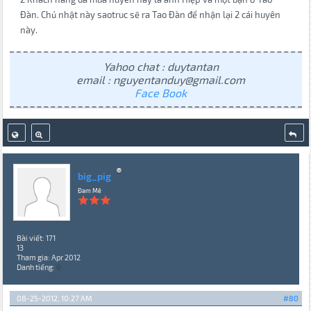
Đàn. Chủ nhật này saotruc sẽ ra Tao Đàn để nhận lại 2 cái huyên
này.
Yahoo chat : duytantan
email : nguyentanduy@gmail.com
Face Book
big_pig
Đam Mê
Bài viết: 171
13
Tham gia: Apr 2012
Danh tiếng:
0
08-25-2012, 10:27 AM
#80