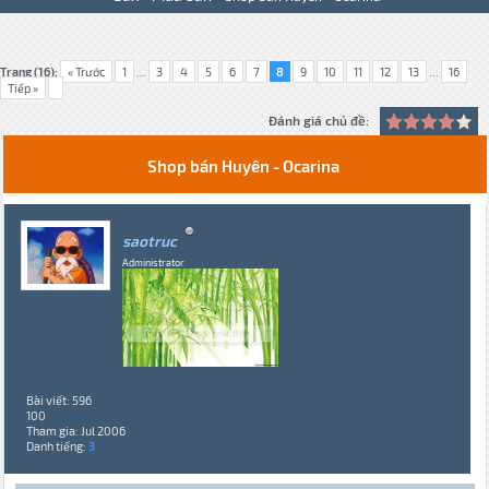
Trang (16):
« Trước
1
...
3
4
5
6
7
8
9
10
11
12
13
...
16
Tiếp »
Đánh giá chủ đề:
Shop bán Huyên - Ocarina
saotruc
Administrator
Bài viết: 596
100
Tham gia: Jul 2006
Danh tiếng:
3