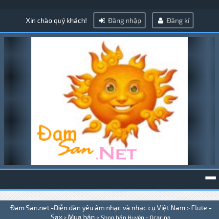
Xin chào quý khách!
Đăng nhập
Đăng kí
To
Đam San.net -Diễn đàn yêu âm nhạc và nhạc cụ Việt Nam
Flute -
>
na
Sax
Mua bán
>
>
Shop bán Huyên - Ocarina