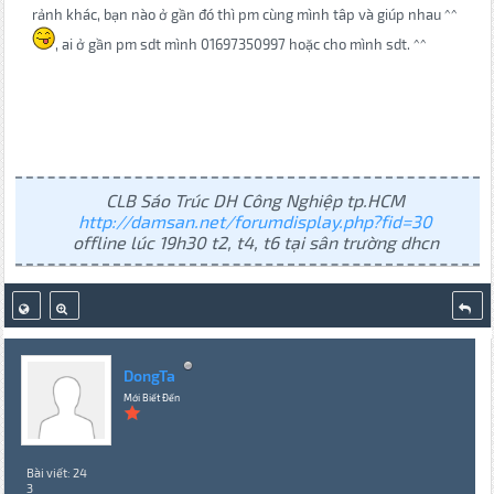
rảnh khác, bạn nào ở gần đó thì pm cùng mình tâp và giúp nhau ^^
, ai ở gần pm sdt mình 01697350997 hoặc cho mình sdt. ^^
CLB Sáo Trúc DH Công Nghiệp tp.HCM
http://damsan.net/forumdisplay.php?fid=30
offline lúc 19h30 t2, t4, t6 tại sân trường dhcn
DongTa
Mới Biết Đến
Bài viết: 24
3