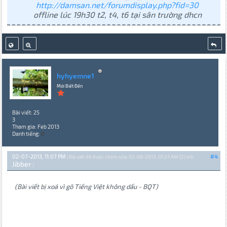
http://damsan.net/forumdisplay.php?fid=30
offline lúc 19h30 t2, t4, t6 tại sân trường dhcn
hyhyemne1
Mới Biết Đến
Bài viết: 25
3
Tham gia: Feb 2013
Danh tiếng:
0
02-07-2013, 11:07 PM
#4
(Bài viết đã được chỉnh sửa: 02-08-2013, 01:37 AM {2} bởi
Jibber
.)
(Bài viết bị xoá vì gõ Tiếng Việt không dấu - BQT)