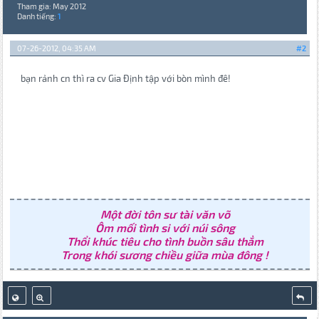
Tham gia: May 2012
Danh tiếng:
1
07-26-2012, 04:35 AM
#2
bạn rảnh cn thì ra cv Gia Định tập với bòn mình đê!
Một đời tôn sư tài văn võ
Ôm mối tình si với núi sông
Thổi khúc tiêu cho tình buồn sâu thẳm
Trong khói sương chiều giữa mùa đông !