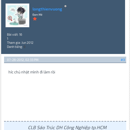
longthienvuong
Đam Mê
Bài viết: 16
1
Tham gia: Jun 2012
Danh tiếng:
0
07-26-2012, 02:33 PM
#3
híc chủ nhật mình đi làm rồi
CLB Sáo Trúc DH Công Nghiệp tp.HCM