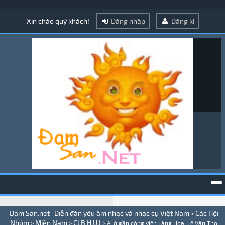
Xin chào quý khách!
Đăng nhập
Đăng kí
To
Đam San.net -Diễn đàn yêu âm nhạc và nhạc cụ Việt Nam
Các Hội
>
na
Nhóm
Miền Nam
CLB H.U.I
>
>
>
Ai ở gần công viên Làng Hoa, Lê Văn Thọ