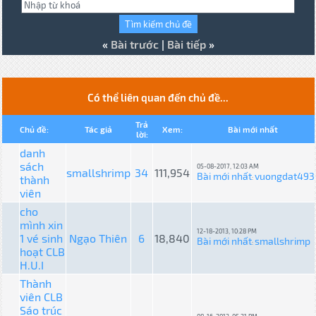
«
Bài trước
|
Bài tiếp
»
Có thể liên quan đến chủ đề...
Trả
Chủ đề:
Tác giả
Xem:
Bài mới nhất
lời:
danh
sách
05-08-2017, 12:03 AM
smallshrimp
34
111,954
Bài mới nhất
vuongdat493
thành
:
viên
cho
mình xin
12-18-2013, 10:28 PM
1 vé sinh
Ngạo Thiên
6
18,840
Bài mới nhất
smallshrimp
:
hoạt CLB
H.U.I
Thành
viên CLB
Sáo trúc