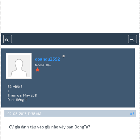
doandu2592
Mới Biết Đến
Bài viết: 5
1
Tham gia: May 2011
Danh tiếng:
0
02-08-2013, 11:38 AM
#5
CV gia định tập vào giờ nào vậy bạn DongTa?