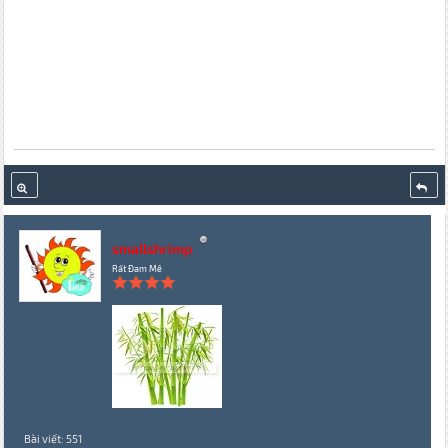
smallshrimp
Rất Đam Mê
Bài viết: 551