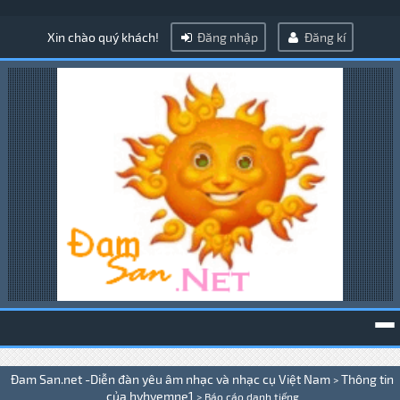
Xin chào quý khách!
Đăng nhập
Đăng kí
To
Đam San.net -Diễn đàn yêu âm nhạc và nhạc cụ Việt Nam
Thông tin
>
na
của hyhyemne1
>
Báo cáo danh tiếng