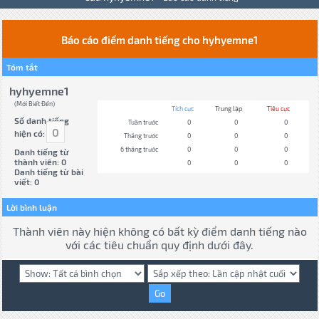
Báo cáo điểm danh tiếng cho hyhyemne1
Tóm tắt
hyhyemne1
(Mới Biết Đến)
Tích cực
Trung lập
Tiêu cực
Số danh tiếng
Tuần trước
0
0
0
0
hiện có:
Tháng trước
0
0
0
6 tháng trước
0
0
0
Danh tiếng từ
thành viên: 0
0
0
0
Danh tiếng từ bài
viết: 0
Lời bình luận
Thành viên này hiện không có bất kỳ điểm danh tiếng nào
với các tiêu chuẩn quy định dưới đây.