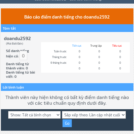
Báo cáo điểm danh tiếng cho doandu2592
Tóm tắt
doandu2592
(Mới Biết Đến)
Tích cực
Trung lập
Tiêu cực
Số danh tiếng
Tuần trước
0
0
0
0
hiện có:
Tháng trước
0
0
0
6 tháng trước
0
0
0
Danh tiếng từ
thành viên: 0
0
0
0
Danh tiếng từ bài
viết: 0
Lời bình luận
Thành viên này hiện không có bất kỳ điểm danh tiếng nào
với các tiêu chuẩn quy định dưới đây.