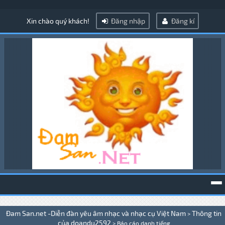
Xin chào quý khách!
Đăng nhập
Đăng kí
To
Đam San.net -Diễn đàn yêu âm nhạc và nhạc cụ Việt Nam
Thông tin
>
na
của doandu2592
>
Báo cáo danh tiếng