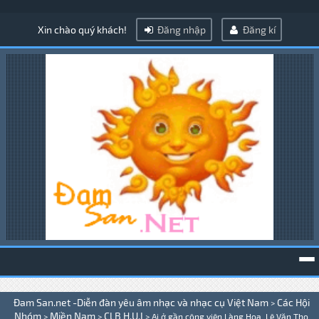
Xin chào quý khách!
Đăng nhập
Đăng kí
To
Đam San.net -Diễn đàn yêu âm nhạc và nhạc cụ Việt Nam
Các Hội
>
na
Nhóm
Miền Nam
CLB H.U.I
>
>
>
Ai ở gần công viên Làng Hoa, Lê Văn Thọ