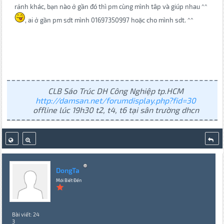
rảnh khác, bạn nào ở gần đó thì pm cùng mình tâp và giúp nhau ^^
, ai ở gần pm sdt mình 01697350997 hoặc cho mình sdt. ^^
CLB Sáo Trúc DH Công Nghiệp tp.HCM
http://damsan.net/forumdisplay.php?fid=30
offline lúc 19h30 t2, t4, t6 tại sân trường dhcn
DongTa
Mới Biết Đến
Bài viết: 24
3