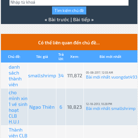
«
Bài trước
|
Bài tiếp
»
Có thể liên quan đến chủ đề...
Trả
Chủ đề:
Tác giả
Xem:
Bài mới nhất
lời:
danh
sách
05-08-2017, 12:03 AM
smallshrimp
34
111,872
Bài mới nhất
vuongdat493
thành
:
viên
cho
mình xin
1 vé sinh
12-18-2013, 10:28 PM
Ngạo Thiên
6
18,823
Bài mới nhất
smallshrimp
hoạt
:
CLB
H.U.I
Thành
viên CLB