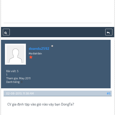
doandu2592
Mới Biết Đến
Bài viết: 5
1
Tham gia: May 2011
Danh tiếng:
0
02-08-2013, 11:38 AM
#5
CV gia định tập vào giờ nào vậy bạn DongTa?