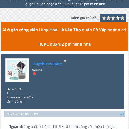
quận Gò Vấp hoặc ở cd HEPC quận12 pm mình nha
Đánh giá chủ đề:
Ai ở gần công viên Làng Hoa, Lê Văn Thọ quận Gò Vấp hoặc ở cd
HEPC quận12 pm mình nha
longthienvuong
Đam Mê
Bài viết: 16
1
Tham gia: Jun 2012
Danh tiếng:
0
07-25-2012, 05:06 PM
#1
Ngoài những buổi off ở CLB HUI FLUTE thi cũng có nhiều thời gian