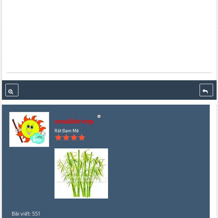
smallshrimp
Rất Đam Mê
Bài viết: 551