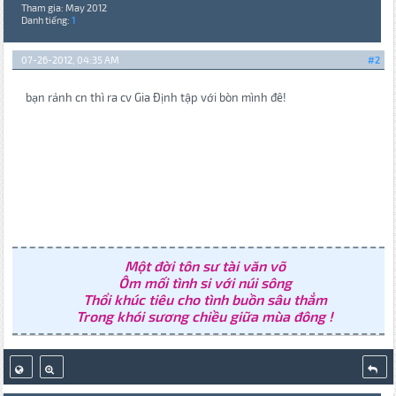
Tham gia: May 2012
Danh tiếng:
1
07-26-2012, 04:35 AM
#2
bạn rảnh cn thì ra cv Gia Định tập với bòn mình đê!
Một đời tôn sư tài văn võ
Ôm mối tình si với núi sông
Thổi khúc tiêu cho tình buồn sâu thẳm
Trong khói sương chiều giữa mùa đông !