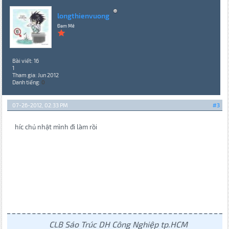
longthienvuong
Đam Mê
Bài viết: 16
1
Tham gia: Jun 2012
Danh tiếng:
0
07-26-2012, 02:33 PM
#3
híc chủ nhật mình đi làm rồi
CLB Sáo Trúc DH Công Nghiệp tp.HCM