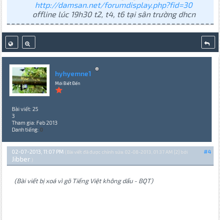
http://damsan.net/forumdisplay.php?fid=30
offline lúc 19h30 t2, t4, t6 tại sân trường dhcn
hyhyemne1
Mới Biết Đến
Bài viết: 25
3
Tham gia: Feb 2013
Danh tiếng:
0
02-07-2013, 11:07 PM
#4
(Bài viết đã được chỉnh sửa: 02-08-2013, 01:37 AM {2} bởi
Jibber
.)
(Bài viết bị xoá vì gõ Tiếng Việt không dấu - BQT)