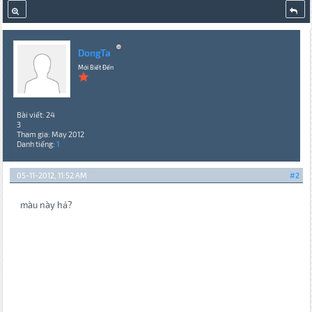
DongTa
Mới Biết Đến
Bài viết: 24
3
Tham gia: May 2012
Danh tiếng:
1
05-11-2012, 11:52 AM
#2
màu này hả?