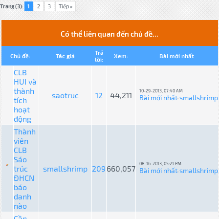
Trang (3):
1
2
3
Tiếp »
Có thể liên quan đến chủ đề...
Trả
Chủ đề:
Tác giả
Xem:
Bài mới nhất
lời:
CLB
HUI và
thành
10-29-2013, 07:40 AM
saotruc
12
44,211
Bài mới nhất
smallshrimp
tích
:
hoạt
động
Thành
viên
CLB
Sáo
08-16-2013, 05:21 PM
trúc
smallshrimp
209
660,057
Bài mới nhất
smallshrimp
:
ĐHCN
báo
danh
nào
Cần