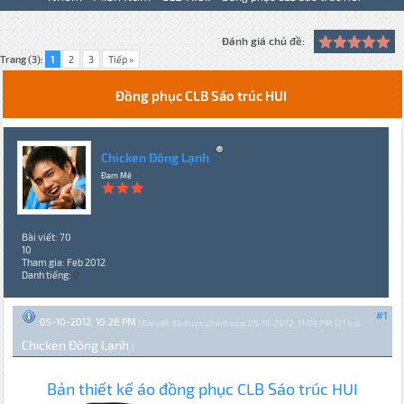
Đánh giá chủ đề:
Trang (3):
1
2
3
Tiếp »
Đồng phục CLB Sáo trúc HUI
Chicken Đông Lạnh
Đam Mê
Bài viết: 70
10
Tham gia: Feb 2012
Danh tiếng:
0
#1
05-10-2012, 10:28 PM
(Bài viết đã được chỉnh sửa: 05-10-2012, 11:09 PM {2} bởi
Chicken Đông Lạnh
.)
Bản thiết kế áo đồng phục CLB Sáo trúc HUI