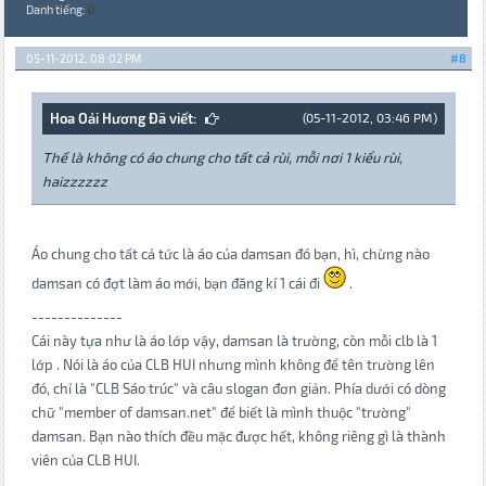
Danh tiếng:
0
05-11-2012, 08:02 PM
#8
Hoa Oải Hương Đã viết:
(05-11-2012, 03:46 PM)
Thế là không có áo chung cho tất cả rùi, mỗi nơi 1 kiểu rùi,
haizzzzzz
Áo chung cho tất cả tức là áo của damsan đó bạn, hì, chừng nào
damsan có đợt làm áo mới, bạn đăng kí 1 cái đi
.
--------------
Cái này tựa như là áo lớp vậy, damsan là trường, còn mỗi clb là 1
lớp . Nói là áo của CLB HUI nhưng mình không để tên trường lên
đó, chỉ là "CLB Sáo trúc" và câu slogan đơn giản. Phía dưới có dòng
chữ "member of damsan.net" để biết là mình thuộc "trường"
damsan. Bạn nào thích đều mặc được hết, không riêng gì là thành
viên của CLB HUI.