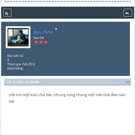
ken_flute
Đam Mê
Bài viết: 62
2
Tham gia: Feb 2012
Danh tiếng:
0
05-11-2012, 03:58 PM
#6
mổi nơi một kiểu chứ bác. nhưng cùng chung một mái nhà đam san
mà