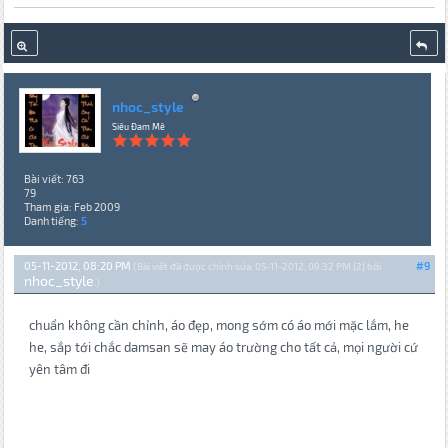
nhoc_style
Siêu Đam Mê
Bài viết: 763
79
Tham gia: Feb 2009
Danh tiếng:
5
05-11-2012, 08:20 PM
#9
(Bài viết đã được chỉnh sửa: 05-11-2012, 09:32 PM {2} bởi
nhoc_style
.)
chuẩn không cần chỉnh, áo đẹp, mong sớm có áo mới mặc lắm, he
he, sắp tới chắc damsan sẽ may áo trường cho tất cả, mọi người cứ
yên tâm đi