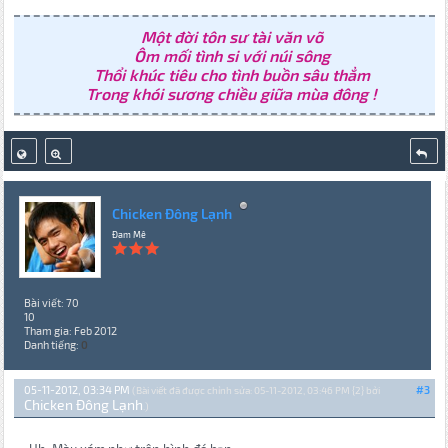
Một đời tôn sư tài văn võ
Ôm mối tình si với núi sông
Thổi khúc tiêu cho tình buồn sâu thẳm
Trong khói sương chiều giữa mùa đông !
Chicken Đông Lạnh
Đam Mê
Bài viết: 70
10
Tham gia: Feb 2012
Danh tiếng:
0
05-11-2012, 03:34 PM
#3
(Bài viết đã được chỉnh sửa: 05-11-2012, 03:46 PM {2} bởi
Chicken Đông Lạnh
.)