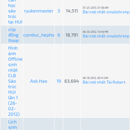
học
07-25-2013, 07:38 AM
sáo
ryukenmaster
3
14,511
Bài mới nhất
smallshrimp
:
trúc
tại HUI
clip
06-30-2012, 10:46 PM
đồng
combui_hepho
6
18,791
Bài mới nhất
smallshrimp
:
thoại
Hình
ảnh
Offline
sinh
nhật
CLB
06-18-2012, 09:41 AM
Sáo
Ask.Hao
19
63,694
Bài mới nhất
Tài Robert
:
trúc
HUI
lần 1
(26-
02-
2012)
Lịch
sinh