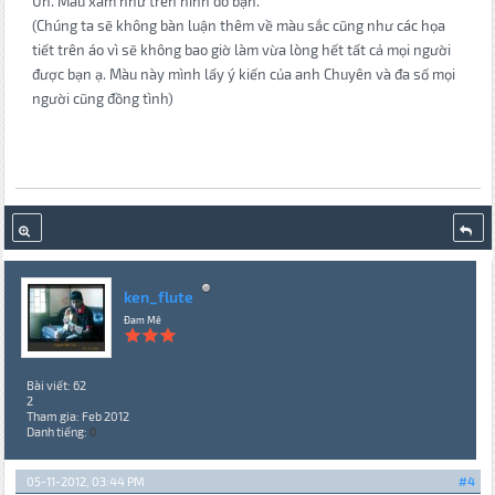
Uh. Màu xám như trên hình đó bạn.
(Chúng ta sẽ không bàn luận thêm về màu sắc cũng như các họa
tiết trên áo vì sẽ không bao giờ làm vừa lòng hết tất cả mọi người
được bạn ạ. Màu này mình lấy ý kiến của anh Chuyên và đa số mọi
người cũng đồng tình)
ken_flute
Đam Mê
Bài viết: 62
2
Tham gia: Feb 2012
Danh tiếng:
0
05-11-2012, 03:44 PM
#4