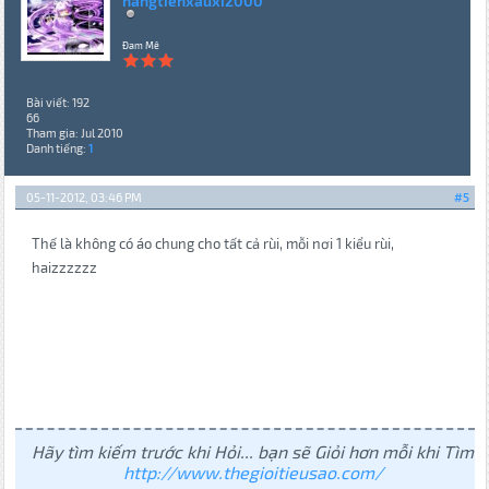
nangtienxauxi2000
Đam Mê
Bài viết: 192
66
Tham gia: Jul 2010
Danh tiếng:
1
05-11-2012, 03:46 PM
#5
Thế là không có áo chung cho tất cả rùi, mỗi nơi 1 kiểu rùi,
haizzzzzz
Hãy tìm kiếm trước khi Hỏi... bạn sẽ Giỏi hơn mỗi khi Tìm
http://www.thegioitieusao.com/