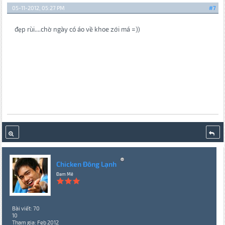
05-11-2012, 05:27 PM
#7
đẹp rùi....chờ ngày có áo về khoe zới má =))
Chicken Đông Lạnh
Đam Mê
Bài viết: 70
10
Tham gia: Feb 2012