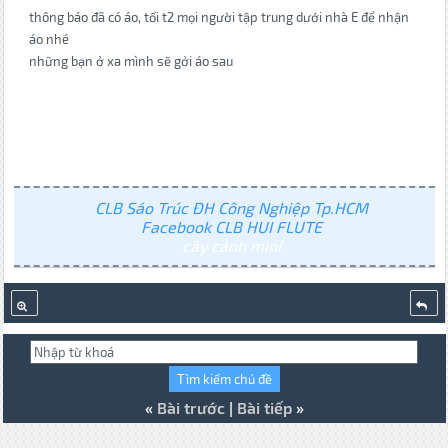
thông báo đã có áo, tối t2 mọi người tập trung dưới nhà E để nhận
áo nhé
những bạn ở xa mình sẽ gởi áo sau
CLB Sáo Trúc ĐH Công Nghiệp Tp.HCM
Facebook CLB HUI FLUTE
cây cảnh mini
«
Bài trước
|
Bài tiếp
»