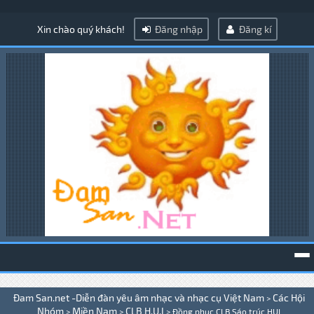
Xin chào quý khách!
Đăng nhập
Đăng kí
To
Đam San.net -Diễn đàn yêu âm nhạc và nhạc cụ Việt Nam
Các Hội
>
na
Nhóm
Miền Nam
CLB H.U.I
>
>
>
Đồng phục CLB Sáo trúc HUI