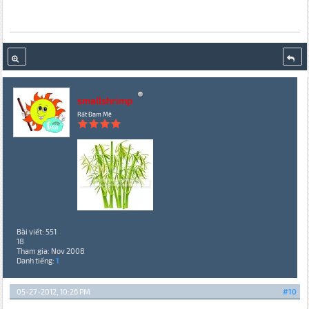
smallshrimp
Rất Đam Mê
Bài viết: 551
18
Tham gia: Nov 2008
Danh tiếng:
1
05-27-2012, 10:26 PM
#10