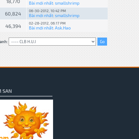
18,770
Bài mới nhất
smallshrimp
:
06-30-2012, 10:42 PM
60,824
Bài mới nhất
smallshrimp
:
02-28-2012, 06:17 PM
46,394
Bài mới nhất
Ask.Hao
:
anh:
 SAN