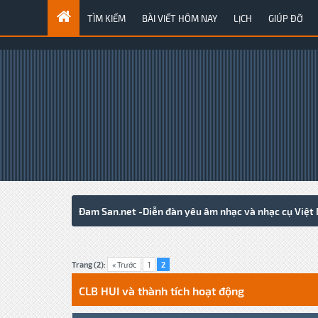
TÌM KIẾM
BÀI VIẾT HÔM NAY
LỊCH
GIÚP ĐỠ
Đam San.net -Diễn đàn yêu âm nhạc và nhạc cụ Việt
1 Votes - 5 Average
1
2
3
4
5
Trang (2):
« Trước
1
2
CLB HUI và thành tích hoạt động