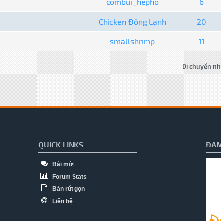
combui_hepho
6
Chicken Đông Lạnh
20
smallshrimp
11
Di chuyển nh
QUICK LINKS
ĐAM
Bài mới
Forum Stats
Bản rút gọn
Liên hệ