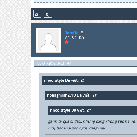
DongTa
Mới Biết Đến
06-07-2012, 04:37 PM
nhoc_style Đã viết:
hoangminh2710 Đã viết:
nhoc_style Đã viết:
ganh tỵ quá đi thôi, nhưng cũng không sao he he, 
mấy bác thổi sáo ngày càng hay