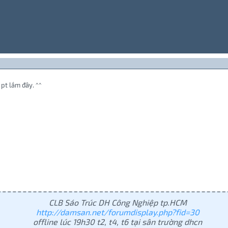
 pt lắm đây. ^^
CLB Sáo Trúc DH Công Nghiệp tp.HCM
http://damsan.net/forumdisplay.php?fid=30
offline lúc 19h30 t2, t4, t6 tại sân trường dhcn