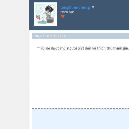
longthienvuong
Đam Mê
06-07-2012, 10:29 AM
^^ rồi sẽ được mọi người biết đến và thích thú tham gia,