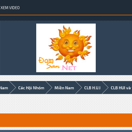
XEM VIDEO
 Nam
Các Hội Nhóm
Miền Nam
CLB H.U.I
CLB HUI và