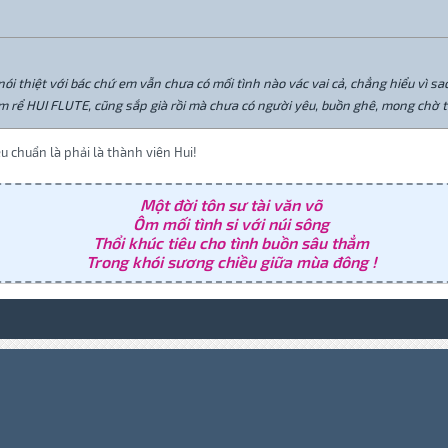
ói thiệt với bác chứ em vẫn chưa có mối tình nào vác vai cả, chẳng hiểu vì sao,
m rể HUI FLUTE, cũng sắp già rồi mà chưa có người yêu, buồn ghê, mong chờ ti
u chuẩn là phải là thành viên Hui!
Một đời tôn sư tài văn võ
Ôm mối tình si với núi sông
Thổi khúc tiêu cho tình buồn sâu thẳm
Trong khói sương chiều giữa mùa đông !