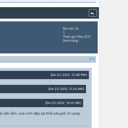
Bài viết: 24
3
Tham gia: May 2012
Danh tiếng:
1
#12
(04-23-2012, 12:08 PM)
(04-23-2012, 11:24 AM)
(04-23-2012, 10:41 AM)
bác lắm, vừa xinh đẹp lại thổi sáo giỏi, hi vọng