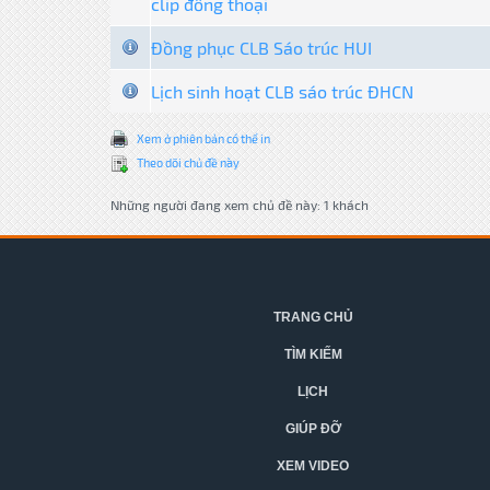
clip đồng thoại
Đồng phục CLB Sáo trúc HUI
Lịch sinh hoạt CLB sáo trúc ĐHCN
Xem ở phiên bản có thể in
Theo dõi chủ đề này
Những người đang xem chủ đề này: 1 khách
TRANG CHỦ
TÌM KIẾM
LỊCH
GIÚP ĐỠ
XEM VIDEO