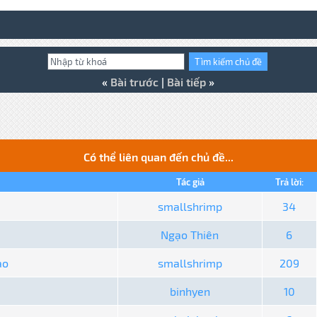
«
Bài trước
|
Bài tiếp
»
Có thể liên quan đến chủ đề...
Tác giả
Trả lời:
smallshrimp
34
Ngạo Thiên
6
ào
smallshrimp
209
binhyen
10