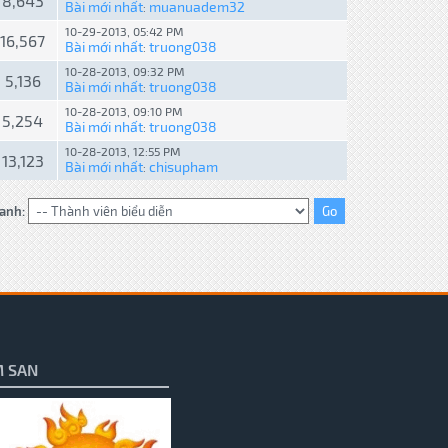
8,643
Bài mới nhất
muanuadem32
:
10-29-2013, 05:42 PM
16,567
Bài mới nhất
truong038
:
10-28-2013, 09:32 PM
5,136
Bài mới nhất
truong038
:
10-28-2013, 09:10 PM
5,254
Bài mới nhất
truong038
:
10-28-2013, 12:55 PM
13,123
Bài mới nhất
chisupham
:
anh:
 SAN