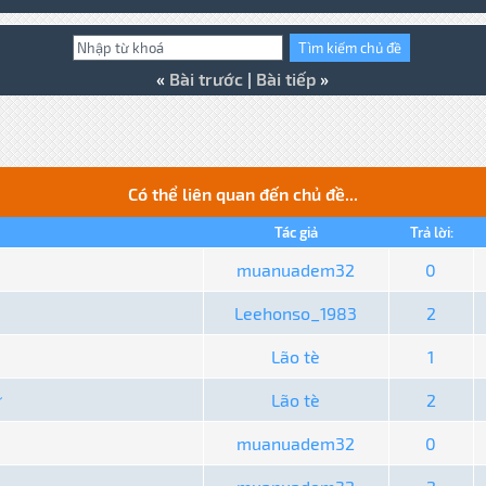
«
Bài trước
|
Bài tiếp
»
Có thể liên quan đến chủ đề...
Tác giả
Trả lời:
muanuadem32
0
Leehonso_1983
2
Lão tè
1
ử
Lão tè
2
muanuadem32
0