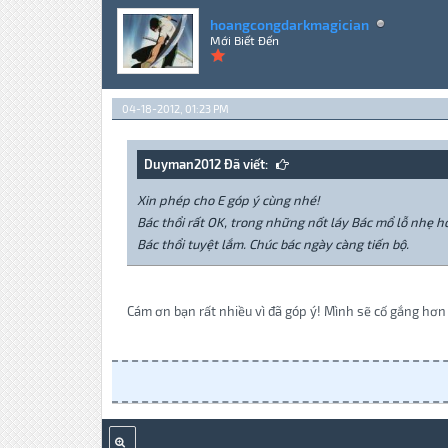
hoangcongdarkmagician
Mới Biết Đến
04-18-2012, 01:23 PM
Duyman2012 Đã viết:
Xin phép cho E góp ý cùng nhé!
Bác thổi rất OK, trong những nốt láy Bác mổ lỗ nhẹ hơ
Bác thổi tuyệt lắm. Chúc bác ngày càng tiến bộ.
Cám ơn bạn rất nhiều vì đã góp ý! Mình sẽ cố gắng hơn 