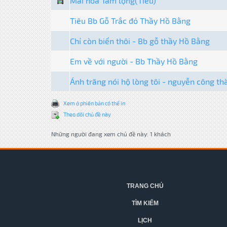
Mai hoa Tam lộng(Tiêu)
Tiêu Bb Gỗ Trắc đỏ Thầy Hồ Bằng
Chỉ còn biển thôi - Bb gỗ thầy Hồ Bằng
Em về với người - Bb Thầy Hồ Bằng
Ánh trăng nói hộ lòng tôi - nguyễn công th
Xem ở phiên bản có thể in
Theo dõi chủ đề này
Những người đang xem chủ đề này: 1 khách
TRANG CHỦ
TÌM KIẾM
LỊCH