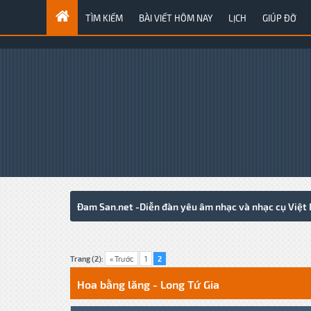
TÌM KIẾM
BÀI VIẾT HÔM NAY
LỊCH
GIÚP ĐỠ
Đam San.net -Diễn đàn yêu âm nhạc và nhạc cụ Việt
1 Votes - 5 Average
1
2
3
4
5
Trang (2):
« Trước
1
2
Hoa bằng lăng - Long Tứ Gia