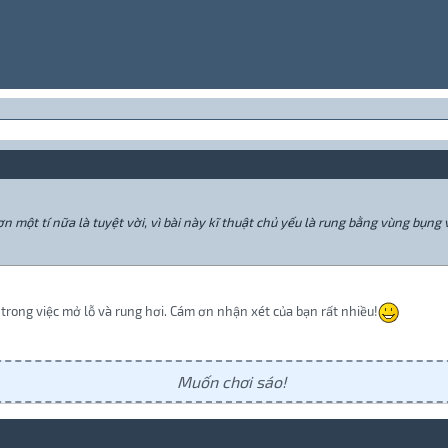
n một tí nữa là tuyệt vời, vì bài này kĩ thuật chủ yếu là rung bằng vùng bụng 
trong việc mở lỗ và rung hơi. Cám ơn nhận xét của bạn rất nhiều!
Muốn chơi sáo!