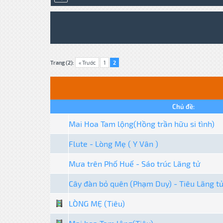
Trang (2):
« Trước
1
2
Chủ đề:
Mai Hoa Tam lộng(Hồng trần hữu si tình)
Flute - Lòng Mẹ ( Y Vân )
Mưa trên Phố Huế - Sáo trúc Lãng tử
Cây đàn bỏ quên (Phạm Duy) - Tiêu Lãng t
LÒNG MẸ (Tiêu)