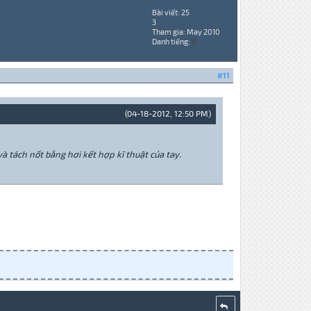
Bài viết: 25
3
Tham gia: May 2010
Danh tiếng:
0
#11
(04-18-2012, 12:50 PM)
và tách nốt bằng hơi kết hợp kĩ thuật của tay.