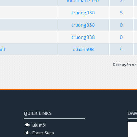
muanuadem32
2
truong038
5
truong038
0
truong038
0
ành
cthanh98
4
Di chuyển nh
QUICK LINKS
ĐAM
Bài mới
Forum Stats