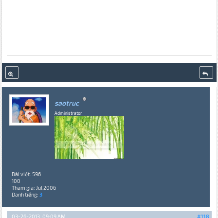
saotruc
Administrator
Bài viết: 596
100
Tham gia: Jul 2006
Danh tiếng:
3
03-26-2013, 09:09 AM
#118