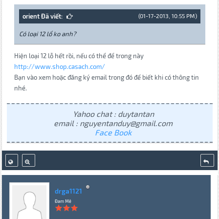
orient Đã viết:
(01-17-2013, 10:55 PM)
Có loại 12 lổ ko anh?
Hiện loại 12 lỗ hết rồi, nếu có thể để trong này
http://www.shop.casach.com/
Bạn vào xem hoặc đăng ký email trong đó để biết khi có thông tin
nhé.
Yahoo chat : duytantan
email : nguyentanduy@gmail.com
Face Book
drga1121
Đam Mê