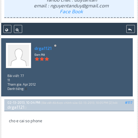
email : nguyentanduy@gmail.com
Face Book
drga1121
Đam Mê
Bài viết: 77
11
Tham gia: Apr 2012
Danh tiếng:
0
02-13-2013, 10:04 PM
#117
(Bài viết đã được chỉnh sửa: 02-13-2013, 10:05 PM {2} bởi
drga1121
.)
cho e cai so phone