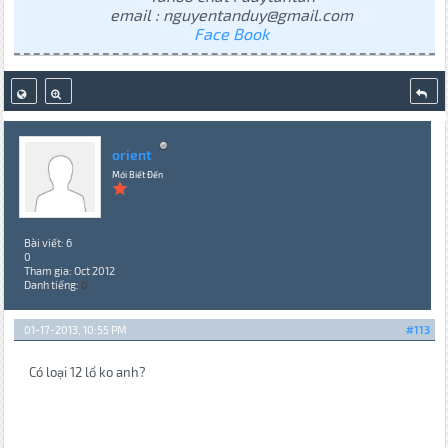
email : nguyentanduy@gmail.com
Face Book
orient
Mới Biết Đến
Bài viết: 6
0
Tham gia: Oct 2012
Danh tiếng:
0
01-17-2013, 10:55 PM
#113
Có loại 12 lổ ko anh?