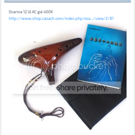
Ocarina 12 lỗ AC giá 400K
http://www.shop.casach.com/index.php/oca.../view/2/81