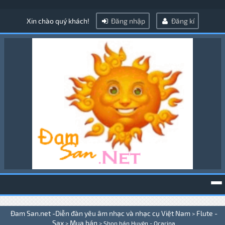
Xin chào quý khách!
Đăng nhập
Đăng kí
To
Đam San.net -Diễn đàn yêu âm nhạc và nhạc cụ Việt Nam
Flute -
>
na
Sax
Mua bán
>
>
Shop bán Huyên - Ocarina