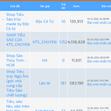
Trả
Chủ đề:
Tác giả
Xem:
Bài mớ
lời:
Shop Tiêu
Sáo trúc
10-13-2025, 04:38 PM
Độc Cô Tử
10
130,913
Bài mới nhất
L
made by Độc
:
Cô tử
SHOP TIÊU
SÁO CỦA
03-25-2023, 02:51 PM
KTS_CHUYEN
1,152
4,138,828
Bài mới nhất
a
KTS_CHUYEN
:
.
Shop Sáo
09-05-2016, 09:56 PM
Thủy Tinh -
htt
0
11,931
Bài mới nhất
ht
:
HCM
Shop Tiêu
trúc Ngũ Âm
(góc nhỏ
01-28-2015, 10:51 PM
Lão tè
181
583,190
Bài mới nhất
L
cung cấp
:
Tiêu-Sáo
chất lượng)
Tiêu, sáo
tàu, sáo mèo
10-29-2014, 10:17 PM
trúc tím,
babyheart
12
44,501