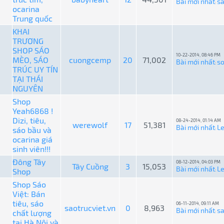
Bài mới nhất
s
:
ocarina
Trung quốc
KHAI
TRƯƠNG
SHOP SÁO
10-22-2014, 08:46 PM
MÈO, SÁO
cuongcemp
20
71,002
Bài mới nhất
so
:
TRÚC UY TÍN
TẠI THÁI
NGUYÊN
Shop
Yeah6868 !
Dizi, tiêu,
08-24-2014, 01:14 AM
werewolf
17
51,381
Bài mới nhất
L
sáo bầu và
:
ocarina giá
sinh viên!!!
Đông Tây
08-12-2014, 04:03 PM
Tây Cuồng
3
15,053
Bài mới nhất
L
Shop
:
Shop Sáo
Việt: Bán
tiêu, sáo
06-11-2014, 09:11 AM
saotrucviet.vn
0
8,963
Bài mới nhất
sa
chất lượng
:
tại Hà Nội và