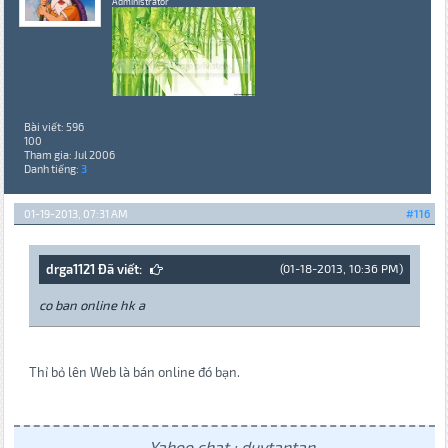
Administrator
Bài viết: 596
100
Tham gia: Jul 2006
Danh tiếng:
3
01-19-2013, 07:31 AM
#116
drga1121 Đã viết:
(01-18-2013, 10:36 PM)
co ban online hk a
Thỉ bỏ lên Web là bán online đó bạn.
Yahoo chat : duytantan