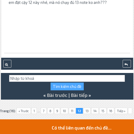
em đặt cậy 12 này nhé, mà nó chạy đủ 13 note ko anh???
«
Bài trước
|
Bài tiếp
»
Trang (16):
« Trước
1
...
7
8
9
10
11
12
13
14
15
16
Tiếp »
Có thể liên quan đến chủ đề...