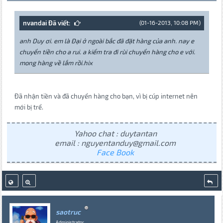
nvandai Đã viết:
(01-16-2013, 10:08 PM)
anh Duy ơi. em là Đại ở ngoài bắc đã đặt hàng của anh. nay e
chuyển tiền cho a rui. a kiểm tra đi rùi chuyển hàng cho e với.
mong hàng về lắm rồi.hix
Đã nhận tiền và đã chuyển hàng cho bạn, vì bị cúp internet nên
mới bị trể.
Yahoo chat : duytantan
email : nguyentanduy@gmail.com
Face Book
saotruc
Administrator