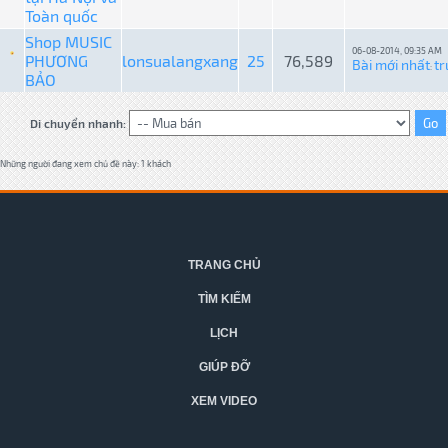
Toàn quốc
Shop MUSIC
06-08-2014, 09:35 AM
PHƯƠNG
lonsualangxang
25
76,589
Bài mới nhất
tr
:
BẢO
Di chuyển nhanh:
Những người đang xem chủ đề này: 1 khách
TRANG CHỦ
TÌM KIẾM
LỊCH
GIÚP ĐỠ
XEM VIDEO