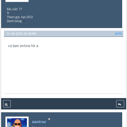
Bài viết: 77
11
Tham gia: Apr 2012
Danh tiếng:
0
01-18-2013, 10:36 PM
#115
co ban online hk a
saotruc