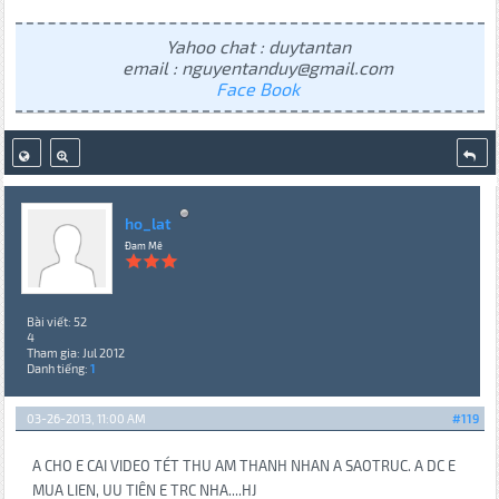
Yahoo chat : duytantan
email : nguyentanduy@gmail.com
Face Book
ho_lat
Đam Mê
Bài viết: 52
4
Tham gia: Jul 2012
Danh tiếng:
1
03-26-2013, 11:00 AM
#119
A CHO E CAI VIDEO TÉT THU AM THANH NHAN A SAOTRUC. A DC E
MUA LIEN, UU TIÊN E TRC NHA....HJ