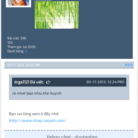
Bài viết: 596
100
Tham gia: Jul 2006
Danh tiếng:
3
01-17-2013, 02:55 PM
#112
drga1121 Đã viết:
(01-17-2013, 12:24 PM)
re nhat bao nhiu the huynh
Bạn vui lòng xem ở đây nhé
http://www.shop.casach.com/
Yahoo chat : duytantan