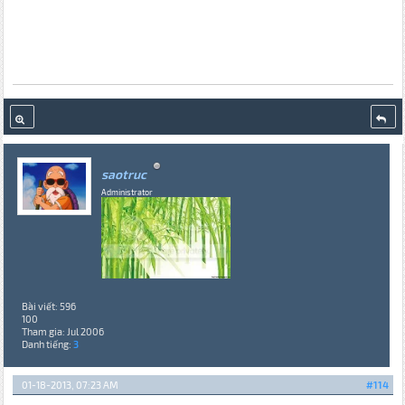
saotruc
Administrator
Bài viết: 596
100
Tham gia: Jul 2006
Danh tiếng:
3
01-18-2013, 07:23 AM
#114