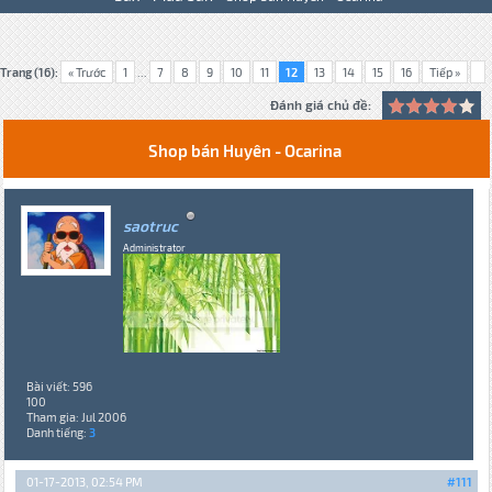
Trang (16):
« Trước
1
...
7
8
9
10
11
12
13
14
15
16
Tiếp »
Đánh giá chủ đề:
Shop bán Huyên - Ocarina
saotruc
Administrator
Bài viết: 596
100
Tham gia: Jul 2006
Danh tiếng:
3
01-17-2013, 02:54 PM
#111