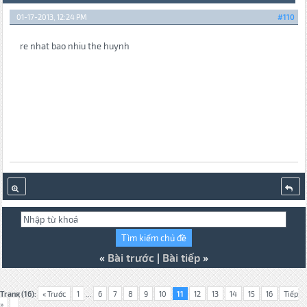
01-17-2013, 12:24 PM
#110
re nhat bao nhiu the huynh
«
Bài trước
|
Bài tiếp
»
Trang (16):
« Trước
1
...
6
7
8
9
10
11
12
13
14
15
16
Tiếp
»