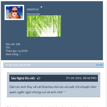
saotruc
Administrator
Bài viết: 596
100
Tham gia: Jul 2006
Danh tiếng:
3
11-26-2012, 09:37 PM
#108
Sáo Nghệ Đã viết:
(11-26-2012, 08:40 PM)
Cảm ơn anh Duy về cái Ocarina nhỏ xíu và cuộc trò chuyện làm
quen ngắn ngủi nhưng vui vẻ anh nhé ^^