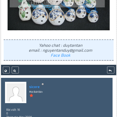
Yahoo chat : duytantan
email : nguyentanduy@gmail.com
Face Book
sicore
Mới Biết Đến
Bài viết: 16
0
Tham gia: Nov 2006