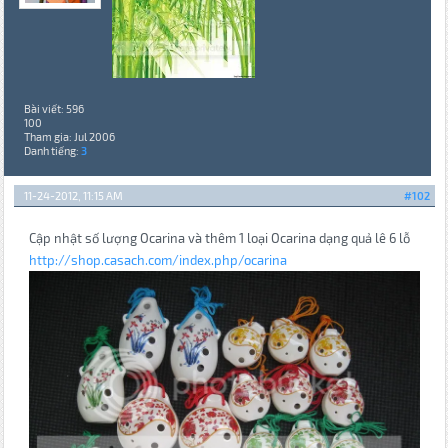
Bài viết: 596
100
Tham gia: Jul 2006
Danh tiếng:
3
11-24-2012, 11:15 AM
#102
Cập nhật số lượng Ocarina và thêm 1 loại Ocarina dạng quả lê 6 lỗ
http://shop.casach.com/index.php/ocarina