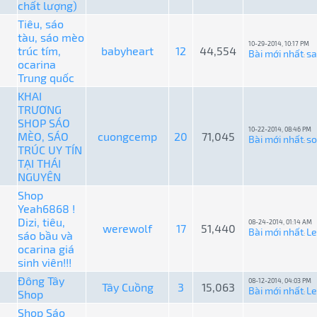
chất lượng)
Tiêu, sáo
tàu, sáo mèo
10-29-2014, 10:17 PM
trúc tím,
babyheart
12
44,554
Bài mới nhất
s
:
ocarina
Trung quốc
KHAI
TRƯƠNG
SHOP SÁO
10-22-2014, 08:46 PM
MÈO, SÁO
cuongcemp
20
71,045
Bài mới nhất
so
:
TRÚC UY TÍN
TẠI THÁI
NGUYÊN
Shop
Yeah6868 !
Dizi, tiêu,
08-24-2014, 01:14 AM
werewolf
17
51,440
Bài mới nhất
L
sáo bầu và
:
ocarina giá
sinh viên!!!
Đông Tây
08-12-2014, 04:03 PM
Tây Cuồng
3
15,063
Bài mới nhất
L
Shop
:
Shop Sáo