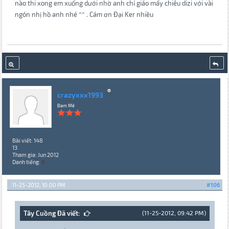
nào thi xong em xuống dưới nhờ anh chỉ giáo mấy chiêu dizi với vài
ngón nhị hồ anh nhé ^^ . Cám ơn Đại Ker nhiều
crazyxxx1993
Đam Mê
Bài viết: 148
13
Tham gia: Jun 2012
Danh tiếng:
0
11-25-2012, 10:00 PM
#106
Tây Cuồng Đã viết:
(11-25-2012, 09:42 PM)