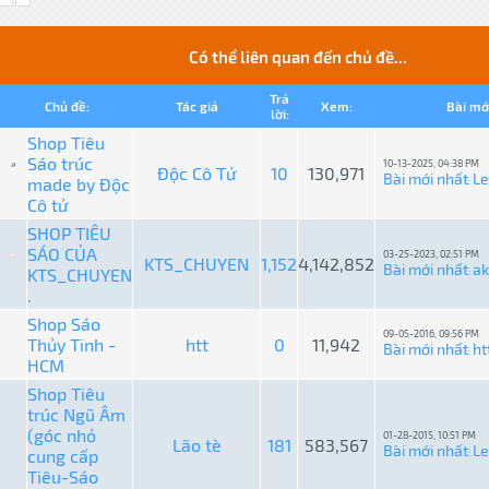
Có thể liên quan đến chủ đề...
Trả
Chủ đề:
Tác giả
Xem:
Bài mớ
lời:
Shop Tiêu
Sáo trúc
10-13-2025, 04:38 PM
Độc Cô Tử
10
130,971
Bài mới nhất
L
made by Độc
:
Cô tử
SHOP TIÊU
SÁO CỦA
03-25-2023, 02:51 PM
KTS_CHUYEN
1,152
4,142,852
Bài mới nhất
ak
KTS_CHUYEN
:
.
Shop Sáo
09-05-2016, 09:56 PM
Thủy Tinh -
htt
0
11,942
Bài mới nhất
ht
:
HCM
Shop Tiêu
trúc Ngũ Âm
(góc nhỏ
01-28-2015, 10:51 PM
Lão tè
181
583,567
Bài mới nhất
L
cung cấp
:
Tiêu-Sáo