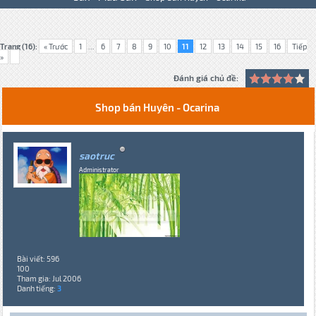
Trang (16):
« Trước
1
...
6
7
8
9
10
11
12
13
14
15
16
Tiếp
»
Đánh giá chủ đề:
Shop bán Huyên - Ocarina
saotruc
Administrator
Bài viết: 596
100
Tham gia: Jul 2006
Danh tiếng:
3