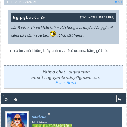
11-16-2012, 07:09 AM
#101
big_pig Đã viết:
(11-15-2012, 08:41 PM)
bác Saotruc tham khảo thêm vài chủng loại huyên bằng gỗ tôi
cũng có ý định sưu tầm
. Chúc đắt hàng .
Em có tim, mà không thấy anh ơi, chỉ có ocarina bằng gỗ thôi.
Yahoo chat : duytantan
email : nguyentanduy@gmail.com
Face Book
saotruc
Administrator