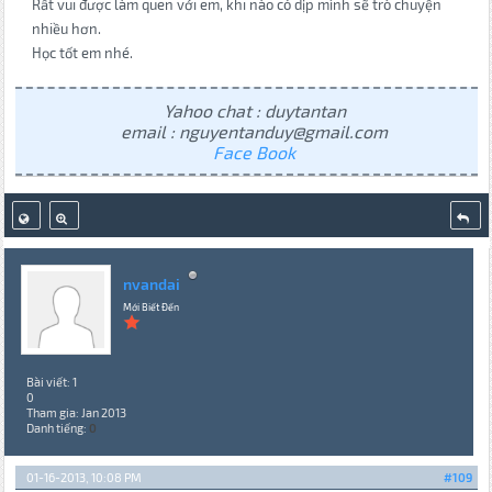
Rất vui được làm quen với em, khi nào có dịp mình sẽ trò chuyện
nhiều hơn.
Học tốt em nhé.
Yahoo chat : duytantan
email : nguyentanduy@gmail.com
Face Book
nvandai
Mới Biết Đến
Bài viết: 1
0
Tham gia: Jan 2013
Danh tiếng:
0
01-16-2013, 10:08 PM
#109