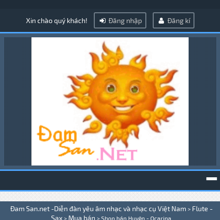
Xin chào quý khách!
Đăng nhập
Đăng kí
To
Đam San.net -Diễn đàn yêu âm nhạc và nhạc cụ Việt Nam
Flute -
>
na
Sax
Mua bán
>
>
Shop bán Huyên - Ocarina