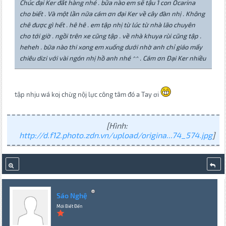
Chúc đại Ker đắt hàng nhé . bữa nào em sẽ tậu 1 con Ocarina
cho biết . Và một lần nữa cám ơn đại Ker về cây đàn nhị . Không
chê được gì hết . hê hê . em tập nhị từ lúc từ nhà lão chuyên
cho tới giờ . ngồi trên xe cũng tập . về nhà khuya rùi cũng tập .
heheh . bữa nào thi xong em xuống dưới nhờ anh chỉ giáo mấy
chiêu dizi với vài ngón nhị hồ anh nhé ^^ . Cám ơn Đại Ker nhiều
tập nhju wá koj chừg nộj lực công tâm đó a Tay ơi
[Hình:
http://d.f12.photo.zdn.vn/upload/origina...74_574.jpg
]
Sáo Nghệ
Mới Biết Đến