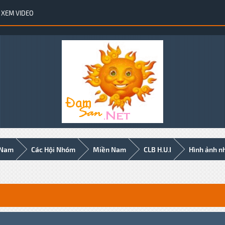
XEM VIDEO
 Nam
Các Hội Nhóm
Miền Nam
CLB H.U.I
Hình ảnh n