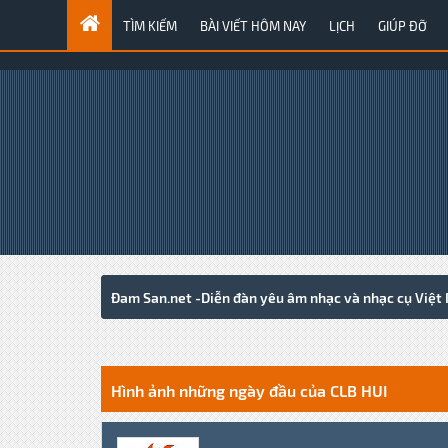
TÌM KIẾM
BÀI VIẾT HÔM NAY
LỊCH
GIÚP ĐỠ
Đam San.net -Diễn đàn yêu âm nhạc và nhạc cụ Việt
3 Votes - 4.67 Average
1
2
3
4
5
Hình ảnh những ngày đầu của CLB HUI