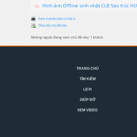
Hình ảnh Offline sinh nhật CLB Sáo trúc HU
Xem ở phiên bản có thể in
Theo dõi chủ đề này
Những người đang xem chủ đề này: 1 khách
TRANG CHỦ
TÌM KIẾM
LỊCH
GIÚP ĐỠ
XEM VIDEO