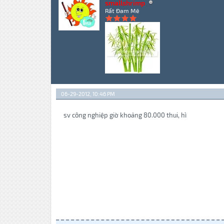
smallshrimp
Rất Đam Mê
06-29-2012, 10:46 PM
sv công nghiệp giờ khoảng 80.000 thui, hì