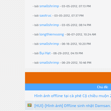
smallshrimp
- bởi
- 03-05-2012, 07:13 PM
saotruc
- bởi
- 03-05-2012, 07:37 PM
smallshrimp
- bởi
- 03-05-2012, 08:14 PM
longthienvuong
- bởi
- 06-07-2012, 10:24 AM
smallshrimp
- bởi
- 06-16-2012, 10:20 PM
Bụi Hạt
- bởi
- 06-29-2012, 04:19 PM
smallshrimp
- bởi
- 06-29-2012, 10:46 PM
Chủ đề:
Hình ảnh offline tại cà phê Cộ chiều muộn
[HUI]-[Hình ảnh] Offline sinh nhật Damsan