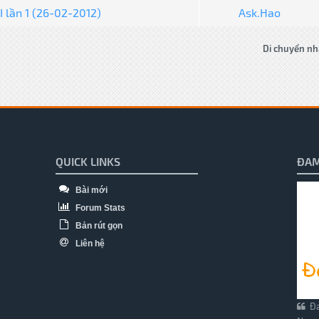
I lần 1 (26-02-2012)
Ask.Hao
Di chuyển nh
QUICK LINKS
ĐAM
Bài mới
Forum Stats
Bản rút gọn
Liên hệ
Đa