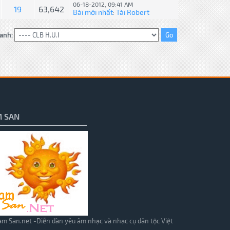
06-18-2012, 09:41 AM
19
63,642
Bài mới nhất
Tài Robert
:
anh:
 SAN
m San.net -Diễn đàn yêu âm nhạc và nhạc cụ dân tộc Việt