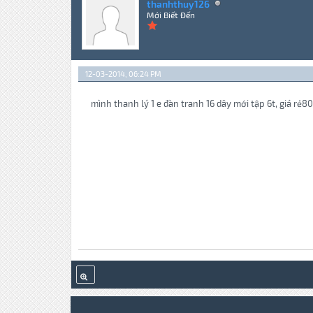
thanhthuy126
Mới Biết Đến
12-03-2014, 06:24 PM
mình thanh lý 1 e đàn tranh 16 dây mới tập 6t, giá rẻ80