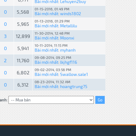
Bài mới nhất
Lehuyen2buy
:
01-15-2016, 01:49 PM
0
5,568
Bài mới nhất
winds1802
:
01-13-2016, 01:29 PM
0
5,965
Bài mới nhất
Metallilu
:
11-30-2014, 12:48 PM
3
12,899
Bài mới nhất
Moonxi
:
10-11-2014, 11:15 PM
0
5,941
Bài mới nhất
myhanh
:
09-08-2014, 09:25 PM
2
11,760
Bài mới nhất
lkjhgf116
:
09-02-2014, 03:56 PM
0
6,802
Bài mới nhất
Swallow.sale1
:
08-23-2014, 11:32 AM
0
6,312
Bài mới nhất
hoangtrung75
:
anh: