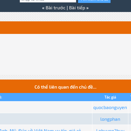
«
Bài trước
|
Bài tiếp
»
Có thể liên quan đến chủ đề...
ề:
Tác giả
quocbaonguyen
longphan
Anh, Mỹ, Đức về Việt Nam uy tín, giá rẻ
Lehuyen2buy