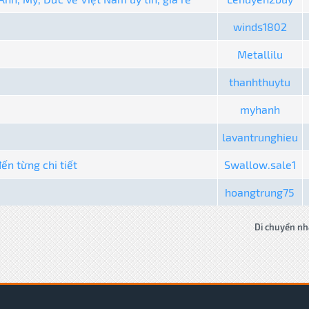
winds1802
Metallilu
thanhthuytu
myhanh
lavantrunghieu
ến từng chi tiết
Swallow.sale1
hoangtrung75
Di chuyển nh