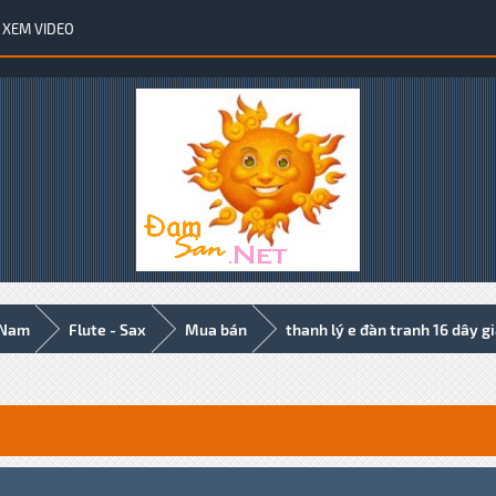
XEM VIDEO
 Nam
Flute - Sax
Mua bán
thanh lý e đàn tranh 16 dây gi