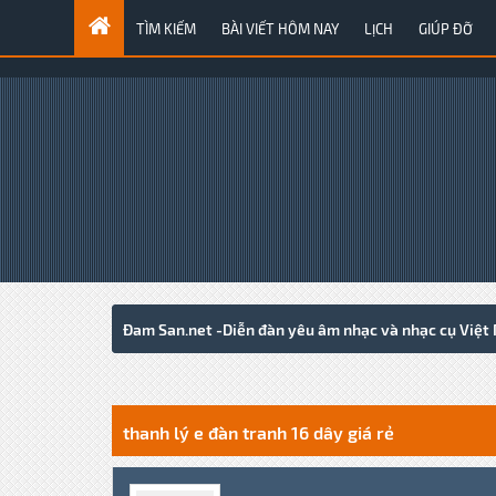
TÌM KIẾM
BÀI VIẾT HÔM NAY
LỊCH
GIÚP ĐỠ
Đam San.net -Diễn đàn yêu âm nhạc và nhạc cụ Việt
0 Votes - 0 Average
1
2
3
4
5
thanh lý e đàn tranh 16 dây giá rẻ