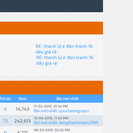
RE: thanh lý e đàn tranh 16
dây giá rẻ
RE: thanh lý e đàn tranh 16
dây giá rẻ
Trả lời:
Xem:
Bài mới nhất
11-02-2016, 01:54 PM
0
14,743
Bài mới nhất
quocbaonguyen
:
10-04-2016, 11:43 PM
73
242,613
Bài mới nhất
dangthanhnhan2999
:
08-29-2016, 03:20 PM
0
6,771