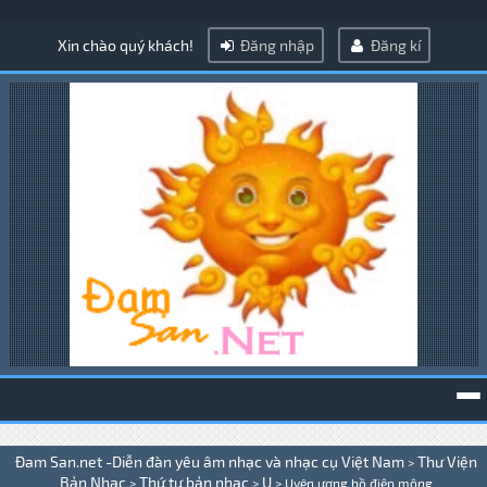
Xin chào quý khách!
Đăng nhập
Đăng kí
To
Đam San.net -Diễn đàn yêu âm nhạc và nhạc cụ Việt Nam
Thư Viện
>
na
Bản Nhạc
Thứ tự bản nhạc
U
>
>
>
Uyên ương hồ điệp mộng