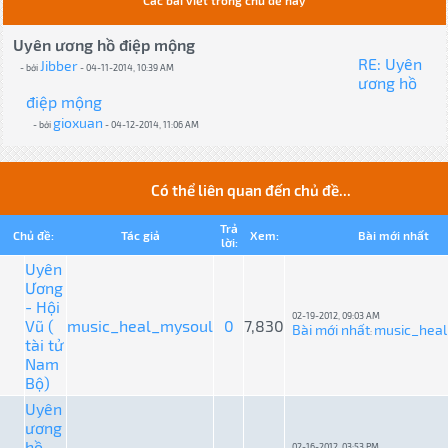
Các bài viết trong chủ đề này
Uyên ương hồ điệp mộng
RE: Uyên
Jibber
- bởi
- 04-11-2014, 10:39 AM
ương hồ
điệp mộng
gioxuan
- bởi
- 04-12-2014, 11:06 AM
Có thể liên quan đến chủ đề...
Trả
Chủ đề:
Tác giả
Xem:
Bài mới nhất
lời:
Uyên
Ương
- Hội
02-19-2012, 09:03 AM
Vũ (
music_heal_mysoul
0
7,830
Bài mới nhất
music_hea
:
tài tử
Nam
Bộ)
Uyên
ương
hồ
02-16-2012, 03:53 PM