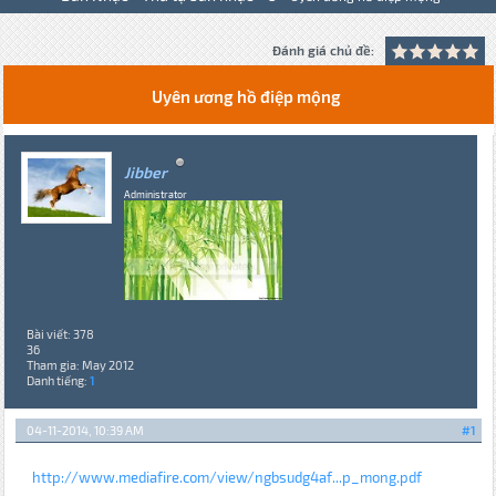
Đánh giá chủ đề:
Uyên ương hồ điệp mộng
Jibber
Administrator
Bài viết: 378
36
Tham gia: May 2012
Danh tiếng:
1
04-11-2014, 10:39 AM
#1
http://www.mediafire.com/view/ngbsudg4af...p_mong.pdf