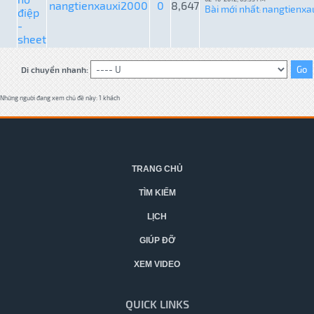
nangtienxauxi2000
0
8,647
Bài mới nhất
nangtienxa
điệp
:
-
sheet
Di chuyển nhanh:
Những người đang xem chủ đề này: 1 khách
TRANG CHỦ
TÌM KIẾM
LỊCH
GIÚP ĐỠ
XEM VIDEO
QUICK LINKS