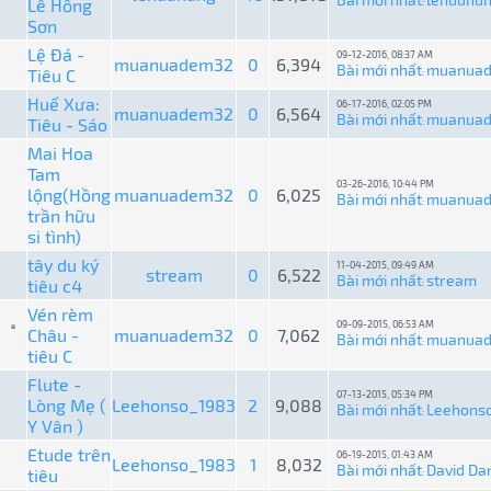
Lê Hồng
:
Sơn
Lệ Đá -
09-12-2016, 08:37 AM
muanuadem32
0
6,394
Bài mới nhất
muanua
Tiêu C
:
Huế Xưa:
06-17-2016, 02:05 PM
muanuadem32
0
6,564
Bài mới nhất
muanua
Tiêu - Sáo
:
Mai Hoa
Tam
03-26-2016, 10:44 PM
lộng(Hồng
muanuadem32
0
6,025
Bài mới nhất
muanua
:
trần hữu
si tình)
tây du ký
11-04-2015, 09:49 AM
stream
0
6,522
Bài mới nhất
stream
tiêu c4
:
Vén rèm
09-09-2015, 06:53 AM
Châu -
muanuadem32
0
7,062
Bài mới nhất
muanua
:
tiêu C
Flute -
07-13-2015, 05:34 PM
Lòng Mẹ (
Leehonso_1983
2
9,088
Bài mới nhất
Leehons
:
Y Vân )
Etude trên
06-19-2015, 01:43 AM
Leehonso_1983
1
8,032
Bài mới nhất
David Da
tiêu
: