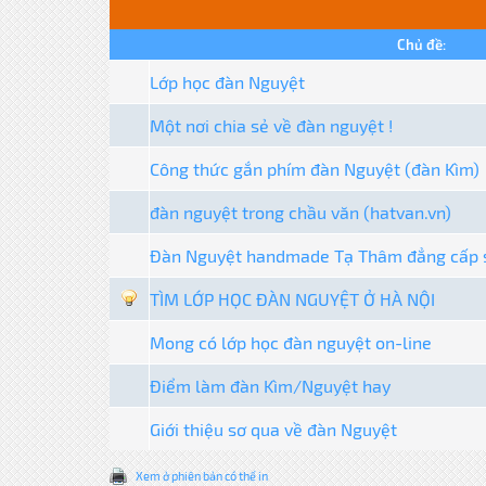
Chủ đề:
Lớp học đàn Nguyệt
Một nơi chia sẻ về đàn nguyệt !
Công thức gắn phím đàn Nguyệt (đàn Kìm)
đàn nguyệt trong chầu văn (hatvan.vn)
Đàn Nguyệt handmade Tạ Thâm đẳng cấp s
TÌM LỚP HỌC ĐÀN NGUYỆT Ở HÀ NỘI
Mong có lớp học đàn nguyệt on-line
Điểm làm đàn Kìm/Nguyệt hay
Giới thiệu sơ qua về đàn Nguyệt
Xem ở phiên bản có thể in