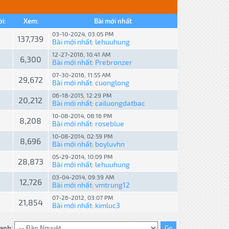
ời:
Xem:
Bài mới nhất
03-10-2024, 03:05 PM
8
137,739
Bài mới nhất
lehuuhung
:
12-27-2016, 10:41 AM
6,300
Bài mới nhất
Prebronzer
:
07-30-2016, 11:55 AM
29,672
Bài mới nhất
cuonglong
:
06-18-2015, 12:29 PM
20,212
Bài mới nhất
cailuongdatbac
:
10-08-2014, 08:16 PM
8,208
Bài mới nhất
roseblue
:
10-08-2014, 02:59 PM
8,696
Bài mới nhất
boyluvhn
:
05-29-2014, 10:09 PM
28,873
Bài mới nhất
lehuuhung
:
03-04-2014, 09:39 AM
12,726
Bài mới nhất
vmtrung12
:
07-26-2012, 03:07 PM
21,854
Bài mới nhất
kimluc3
:
anh: