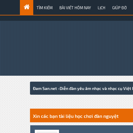
TÌM KIẾM
BÀI VIẾT HÔM NAY
LỊCH
GIÚP ĐỠ
Đam San.net -Diễn đàn yêu âm nhạc và nhạc cụ Việt
0 Votes - 0 Average
1
2
3
4
5
Xin các bạn tài liệu học chơi đàn nguyệt