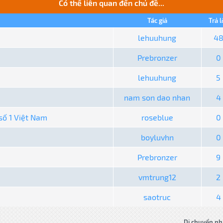
Có thể liên quan đến chủ đề...
Tác giả
Trả l
lehuuhung
4
Prebronzer
0
lehuuhung
5
nam son dao nhan
4
ố 1 Việt Nam
roseblue
0
boyluvhn
0
Prebronzer
9
vmtrung12
2
saotruc
4
Di chuyển nh