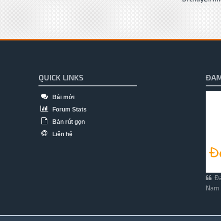
QUICK LINKS
ĐAM
Bài mới
Forum Stats
Bản rút gọn
Liên hệ
Đa
Nam