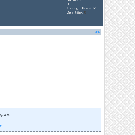
0
Tham gia: Nov 2012
Danh tiếng:
0
#4
 quốc
m