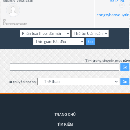
Bài cuối
Replies: 0 | Views: 5,636
:
congtybaoveuytin
congtybaoveuytin
Tìm trong chuyên mục này:
Di chuyển nhanh:
TRANG CHỦ
TÌM KIẾM