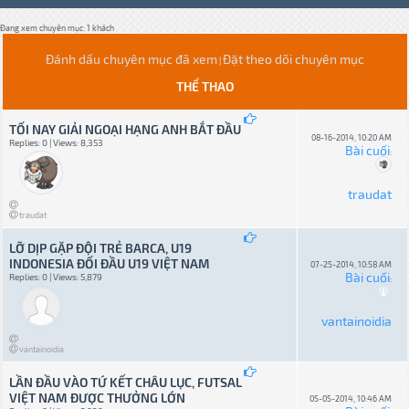
Đang xem chuyên mục: 1 khách
Đánh dấu chuyên mục đã xem
Đặt theo dõi chuyên mục
|
THỂ THAO
TỐI NAY GIẢI NGOẠI HẠNG ANH BẮT ĐẦU
08-16-2014, 10:20 AM
Replies: 0 | Views: 8,353
Bài cuối
:
traudat
traudat
LỠ DỊP GẶP ĐỘI TRẺ BARCA, U19
INDONESIA ĐỐI ĐẦU U19 VIỆT NAM
07-25-2014, 10:58 AM
Bài cuối
Replies: 0 | Views: 5,879
:
vantainoidia
vantainoidia
LẦN ĐẦU VÀO TỨ KẾT CHÂU LỤC, FUTSAL
VIỆT NAM ĐƯỢC THƯỞNG LỚN
05-05-2014, 10:46 AM