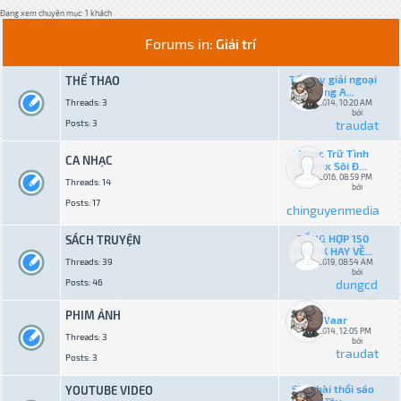
Đang xem chuyên mục: 1 khách
Forums in:
Giải trí
Tối nay giải ngoại
THỂ THAO
hạng A...
Threads: 3
08-16-2014, 10:20 AM
bởi
Posts: 3
traudat
Nhạc Trữ Tình
CA NHẠC
Remix Sôi Đ...
10-26-2016, 08:59 PM
Threads: 14
bởi
Posts: 17
chinguyenmedia
TỔNG HỢP 150
SÁCH TRUYỆN
EBOOK HAY VỀ...
Threads: 39
01-23-2019, 08:54 AM
bởi
Posts: 46
dungcd
PHIM ẢNH
Waar
10-10-2014, 12:05 PM
Threads: 3
bởi
traudat
Posts: 3
Siêu hài thổi sáo
YOUTUBE VIDEO