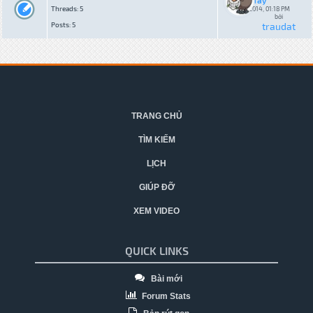
Tây
Threads: 5
12-29-2014, 01:18 PM
bởi
Posts: 5
traudat
TRANG CHỦ
TÌM KIẾM
LỊCH
GIÚP ĐỠ
XEM VIDEO
QUICK LINKS
Bài mới
Forum Stats