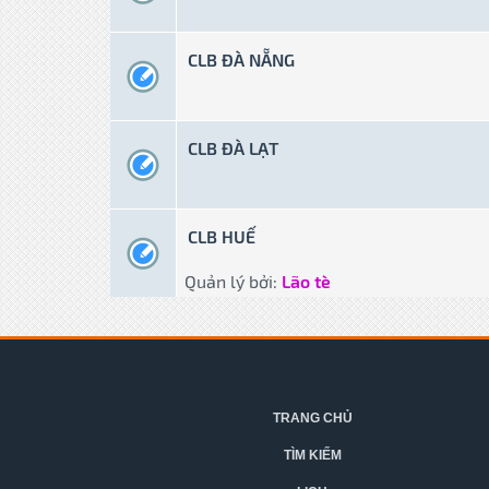
CLB ĐÀ NẴNG
CLB ĐÀ LẠT
CLB HUẾ
Quản lý bởi:
Lão tè
TRANG CHỦ
TÌM KIẾM