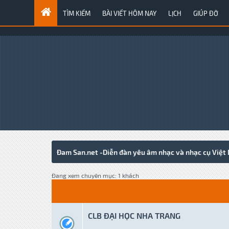
TÌM KIẾM
BÀI VIẾT HÔM NAY
LỊCH
GIÚP ĐỠ
Đam San.net -Diễn đàn yêu âm nhạc và nhạc cụ Việt
Đang xem chuyên mục: 1 khách
CLB ĐẠI HỌC NHA TRANG