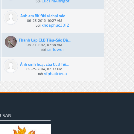
CucTimAnNgot
bởi
Anh em BK ĐN ai chơi sáo ...
06-25-2016, 10:27 AM
khoaphuc3012
bởi
Thành Lập CLB Tiêu-Sáo Đà...
06-21-2012, 07:36 AM
sirflower
bởi
Ảnh sinh hoạt của CLB Tiê...
09-25-2014, 02:33 PM
vfphaitrieua
bởi
 SAN