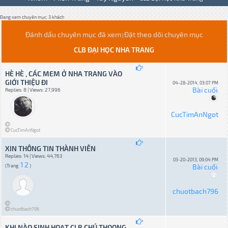
Đang xem chuyên mục: 3 khách
Đánh dấu chuyên mục đã xem
Đặt theo dõi chuyên mục
|
CLB ĐẠI HỌC NHA TRANG
HÈ HÈ , CÁC MEM Ở NHA TRANG VÀO
GIỚI THIỆU ĐI
04-28-2014, 03:07 PM
Bài cuối
Replies: 8 | Views: 27,996
:
CucTimAnNgot
CucTimAnNgot
XIN THÔNG TIN THÀNH VIÊN
Replies: 14 | Views: 44,763
03-20-2013, 09:04 PM
1
2
Bài cuối
(Trang:
)
:
chuotbach796
chuotbach796
KHI NÀO SINH HOẠT CLB CHÚ THOONG