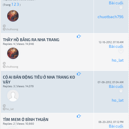
Bài cuối
1
2
3
:
(Trang:
)
chuotbach796
chuthoong
THẦY HỒ BẰNG RA NHA TRANG
12-16-2012, 07:16 AM
Replies: 4 | Views: 14,946
Bài cuối
:
ho_lat
chuthoong
CÓ AI BÁN ĐỘNG TIÊU Ở NHA TRANG KO
VẬY
07-09-2012, 07:04 AM
Bài cuối
Replies: 3 | Views: 14,079
:
ho_lat
ho_lat
TÌM MEM Ở BÌNH THUẬN
06-20-2012, 07:12 PM
Replies: 2 | Views: 10,660
Bài cuối
: