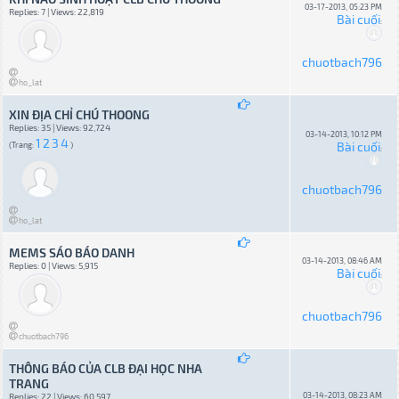
03-17-2013, 05:23 PM
Replies: 7 | Views: 22,819
Bài cuối
:
chuotbach796
ho_lat
XIN ĐỊA CHỈ CHÚ THOONG
Replies: 35 | Views: 92,724
03-14-2013, 10:12 PM
1
2
3
4
Bài cuối
(Trang:
)
:
chuotbach796
ho_lat
MEMS SÁO BÁO DANH
03-14-2013, 08:46 AM
Replies: 0 | Views: 5,915
Bài cuối
:
chuotbach796
chuotbach796
THÔNG BÁO CỦA CLB ĐẠI HỌC NHA
TRANG
03-14-2013, 08:23 AM
Replies: 22 | Views: 60,597