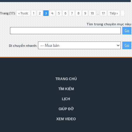
Trang (17):
« Trước
1
2
3
4
5
6
7
8
9
10
...
17
Tiếp »
Tìm trong chuyên mục này:
Di chuyển nhanh:
TRANG CHỦ
TÌM KIẾM
LỊCH
GIÚP ĐỠ
XEM VIDEO