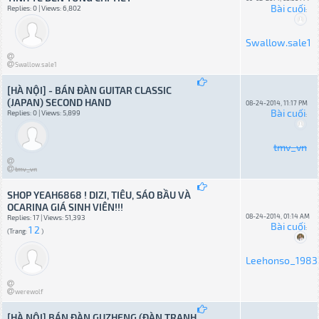
Bài cuối
Replies: 0 | Views: 6,802
:
Swallow.sale1
Swallow.sale1
[HÀ NỘI] - BÁN ĐÀN GUITAR CLASSIC
(JAPAN) SECOND HAND
08-24-2014, 11:17 PM
Bài cuối
Replies: 0 | Views: 5,899
:
tmv_vn
tmv_vn
SHOP YEAH6868 ! DIZI, TIÊU, SÁO BẦU VÀ
OCARINA GIÁ SINH VIÊN!!!
08-24-2014, 01:14 AM
Replies: 17 | Views: 51,393
Bài cuối
1
2
:
(Trang:
)
Leehonso_1983
werewolf
[HÀ NỘI] BÁN ĐÀN GUZHENG (ĐÀN TRANH