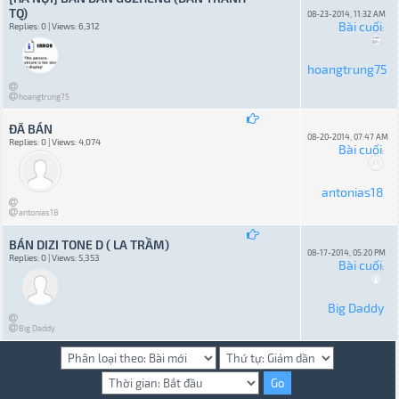
TQ)
08-23-2014, 11:32 AM
Bài cuối
Replies: 0 | Views: 6,312
:
hoangtrung75
hoangtrung75
ĐÃ BÁN
08-20-2014, 07:47 AM
Replies: 0 | Views: 4,074
Bài cuối
:
antonias18
antonias18
BÁN DIZI TONE D ( LA TRẦM)
08-17-2014, 05:20 PM
Replies: 0 | Views: 5,353
Bài cuối
:
Big Daddy
Big Daddy