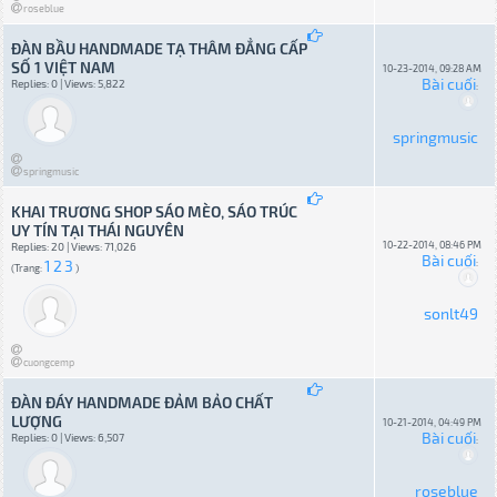
roseblue
ĐÀN BẦU HANDMADE TẠ THÂM ĐẲNG CẤP
SỐ 1 VIỆT NAM
10-23-2014, 09:28 AM
Bài cuối
Replies: 0 | Views: 5,822
:
springmusic
springmusic
KHAI TRƯƠNG SHOP SÁO MÈO, SÁO TRÚC
UY TÍN TẠI THÁI NGUYÊN
10-22-2014, 08:46 PM
Replies: 20 | Views: 71,026
Bài cuối
1
2
3
:
(Trang:
)
sonlt49
cuongcemp
ĐÀN ĐÁY HANDMADE ĐẢM BẢO CHẤT
LƯỢNG
10-21-2014, 04:49 PM
Bài cuối
Replies: 0 | Views: 6,507
:
roseblue