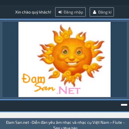
Xin chào quý khách!
Đăng nhập
Đăng kí
To
Đam San.net -Diễn đàn yêu âm nhạc và nhạc cụ Việt Nam
Flute -
>
na
Sax
>
Mua bán