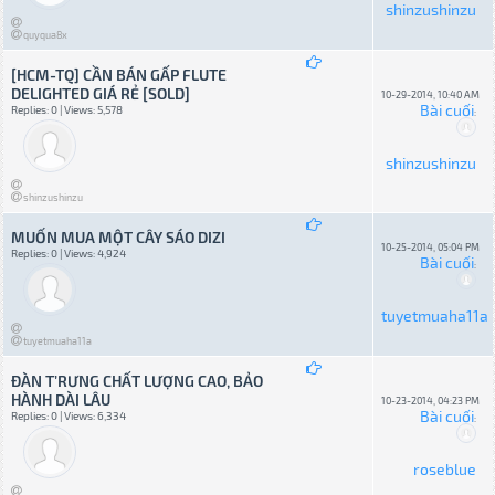
shinzushinzu
quyqua8x
[HCM-TQ] CẦN BÁN GẤP FLUTE
DELIGHTED GIÁ RẺ [SOLD]
10-29-2014, 10:40 AM
Bài cuối
Replies: 0 | Views: 5,578
:
shinzushinzu
shinzushinzu
MUỐN MUA MỘT CÂY SÁO DIZI
10-25-2014, 05:04 PM
Replies: 0 | Views: 4,924
Bài cuối
:
tuyetmuaha11a
tuyetmuaha11a
ĐÀN T’RƯNG CHẤT LƯỢNG CAO, BẢO
HÀNH DÀI LÂU
10-23-2014, 04:23 PM
Bài cuối
Replies: 0 | Views: 6,334
:
roseblue