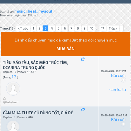
music_heal_mysoul
Quản lý bởi:
Đang xem chuyên mục: 95 khách
Trang (17):
« Trước
1
2
3
4
5
6
7
8
9
10
...
17
Tiếp »
Đánh dấu chuyên mục đã xem
Đặt theo dõi chuyên mục
|
MUA BÁN
TIÊU, SÁO TÀU, SÁO MÈO TRÚC TÍM,
OCARINA TRUNG QUỐC
10-29-2014, 10:17 PM
Replies: 12 | Views: 44,527
Bài cuối
1
2
:
(Trang:
)
samkaka
babyheart
CẦN MUA FLUTE CŨ DÙNG TỐT, GIÁ RẺ
10-29-2014, 10:48 AM
Replies: 2 | Views: 9,414
Bài cuối
: