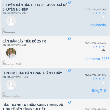
CHUYÊN BÁN ĐÀN GUITAR CLASSIC GIÁ RẺ
CHUYÊN NGHIỆP
10-03-2014, 03:55 PM
Bài cuối
Replies: 0 | Views: 5,997
:
huubacdo
huubacdo
CẦN BÁN CÂY TIÊU ĐÔ 25 TR
09-23-2014, 01:04 PM
Replies: 0 | Views: 8,661
Bài cuối
:
Leehonso_1983
Leehonso_1983
[TP.HCM] BÁN ĐÀN TRANH CẨN 17 DÂY
09-08-2014, 09:25 PM
Replies: 2 | Views: 11,758
Bài cuối
:
lkjhgf116
lavantrunghieu
ĐÀN TRANH TẠ THÂM SANG TRỌNG VÀ
TINH TẾ ĐẾN TỪNG CHI TIẾT
09-02-2014, 03:56 PM