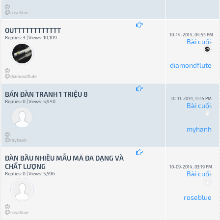
roseblue
OUTTTTTTTTTTTT
10-14-2014, 04:55 PM
Replies: 3 | Views: 10,109
Bài cuối
:
diamondflute
diamondflute
BÁN ĐÀN TRANH 1 TRIỆU 8
10-11-2014, 11:15 PM
Replies: 0 | Views: 5,940
Bài cuối
:
myhanh
myhanh
ĐÀN BẦU NHIỀU MẪU MÃ ĐA DẠNG VÀ
CHẤT LƯỢNG
10-09-2014, 03:19 PM
Bài cuối
Replies: 0 | Views: 5,596
:
roseblue
roseblue