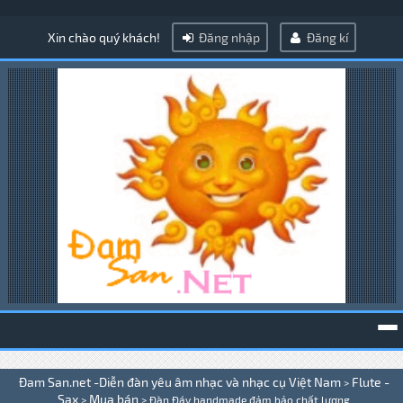
Xin chào quý khách!
Đăng nhập
Đăng kí
To
Đam San.net -Diễn đàn yêu âm nhạc và nhạc cụ Việt Nam
Flute -
>
na
Sax
Mua bán
>
>
Đàn Đáy handmade đảm bảo chất lượng