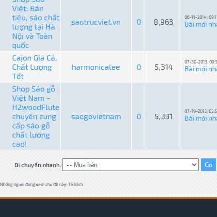
Việt: Bán
tiêu, sáo chất
06-11-2014, 09:
saotrucviet.vn
0
8,963
Bài mới nh
lượng tại Hà
Nội và Toàn
quốc
Cajon Giá Cả,
07-30-2013, 09:
Chất Lượng
harmonicalee
0
5,314
Bài mới nh
Tốt
Shop Sáo gỗ
Việt Nam -
H2woodFlute
07-19-2013, 03:
chuyên cung
saogovietnam
0
5,331
Bài mới nh
cấp sáo gỗ
chất lượng
cao!
Di chuyển nhanh:
Những người đang xem chủ đề này: 1 khách