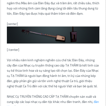
ngâm thơ.Màu âm của Đàn Đáy đục và trầm ấm, rất chiều sâu, thích
hợp với những tình cảm lắng đọng cùng lối diễn tấu thung dung từ
tốn, Đàn Đáy tạo được hiệu quả thâm trầm và điền đạm.
[center]
[/center]
Với nhiều năm kinh nghiệm nghiên cứu chế tác Đàn Đáy, những
cây đàn của Nhạc cụ truyền thống cao cấp TẠ THÂM là kết tinh của
sự kế thừa tinh hoa và sự sáng tạo rất chọn lọc. Đàn Đáy của Nhạc
cụ TẠ THÂM là người bạn đồng hành tri âm, tri kỷ của những kép
đàn, góp phần gìn giữ và tôn vinh nghệ thuật Ca trù, giới thiệu
nghệ thuật Ca Trù đến với các thế hệ người Việt và bạn bè quốc tế.
NHẠC CỤ TRUYỀN THỐNG CAO CẤP TẠ THÂM chuyên sản xuất và
cung cấp các loại nhạc cụ dân tộc khác như đàn tranh, đàn nhị,
đàn