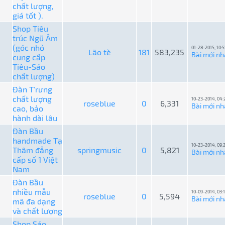
chất lượng,
giá tốt ).
Shop Tiêu
trúc Ngũ Âm
(góc nhỏ
01-28-2015, 10:
Lão tè
181
583,235
Bài mới nh
cung cấp
Tiêu-Sáo
chất lượng)
Đàn T’rưng
chất lượng
10-23-2014, 04:
roseblue
0
6,331
Bài mới nh
cao, bảo
hành dài lâu
Đàn Bầu
handmade Tạ
10-23-2014, 09:
Thâm đẳng
springmusic
0
5,821
Bài mới nh
cấp số 1 Việt
Nam
Đàn Bầu
nhiều mẫu
10-09-2014, 03:
roseblue
0
5,594
Bài mới nh
mã đa dạng
và chất lượng
Shop Sáo