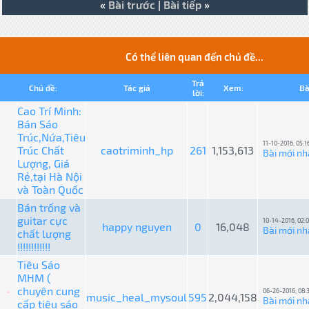
«
Bài trước
|
Bài tiếp
»
Có thể liên quan đến chủ đề...
Trả
Chủ đề:
Tác giả
Xem:
Bà
lời:
Cao Trí Minh:
Bán Sáo
Trúc,Nứa,Tiêu
11-10-2016, 05:
Trúc Chất
caotriminh_hp
261
1,153,613
Bài mới nh
Lượng, Giá
Rẻ,tại Hà Nội
và Toàn Quốc
Bán trống và
guitar cực
10-14-2016, 02:
happy nguyen
0
16,048
Bài mới nh
chất lượng
!!!!!!!!!!!!
Tiêu Sáo
MHM (
chuyên cung
06-26-2016, 08:
music_heal_mysoul
595
2,044,158
Bài mới nh
cấp tiêu sáo