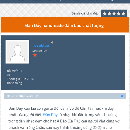
Đánh giá chủ đề:
Đàn Đáy handmade đảm bảo chất lượng
roseblue
Mới Biết Đến
Bài viết: 14
14
Tham gia: Jun 2014
Danh tiếng:
0
10-21-2014, 04:49 PM
#1
Đàn Đáy xưa kia còn gọi là Đới Cầm, Vô Đề Cầm là nhạc khí duy
nhất của người Việt.
Đàn Đáy
là nhạc khí đặc trưng vốn chỉ dùng
trong dàn nhạc đệm cho hát Ả Đào (Ca Trù) của người Việt cùng với
phách và Trống Chầu, sau này thỉnh thoảng dùng để đệm cho