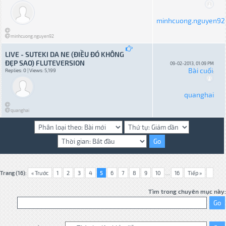
minhcuong.nguyen92
minhcuong.nguyen92
LIVE - SUTEKI DA NE (ĐIỀU ĐÓ KHÔNG
ĐẸP SAO) FLUTEVERSION
09-02-2013, 01:09 PM
Bài cuối
Replies: 0 | Views: 5,199
:
quanghai
quanghai
Trang (16):
« Trước
1
2
3
4
5
6
7
8
9
10
...
16
Tiếp »
Tìm trong chuyên mục này: