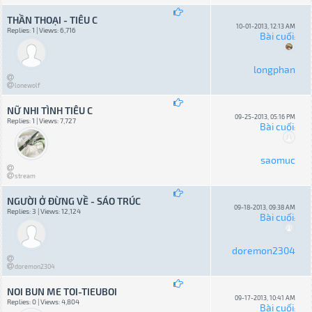
THẦN THOẠI - TIÊU C
10-01-2013, 12:13 AM
Replies: 1 | Views: 6,716
Bài cuối
:
longphan
lonewolf
NỮ NHI TÌNH TIÊU C
09-25-2013, 05:16 PM
Replies: 1 | Views: 7,727
Bài cuối
:
saomuc
stream
NGƯỜI Ở ĐỪNG VỀ - SÁO TRÚC
09-18-2013, 09:38 AM
Replies: 3 | Views: 12,124
Bài cuối
:
doremon2304
doremon2304
NOI BUN ME TOI-TIEUBOI
09-17-2013, 10:41 AM
Replies: 0 | Views: 4,804
Bài cuối
: