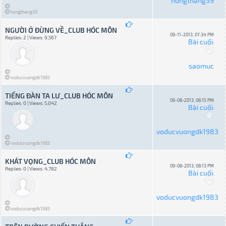
hongthang39
hongthang39
NGƯỜI Ở ĐỪNG VỀ_CLUB HÓC MÔN
09-11-2013, 07:34 PM
Replies: 2 | Views: 9,567
Bài cuối
:
saomuc
voducvuongdk1983
TIẾNG ĐÀN TA LƯ_CLUB HÓC MÔN
09-08-2013, 08:15 PM
Replies: 0 | Views: 5,042
Bài cuối
:
voducvuongdk1983
voducvuongdk1983
KHÁT VỌNG_CLUB HÓC MÔN
09-08-2013, 08:13 PM
Replies: 0 | Views: 4,782
Bài cuối
:
voducvuongdk1983
voducvuongdk1983