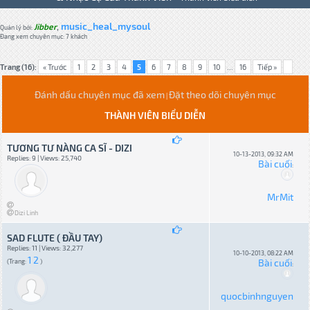
music_heal_mysoul
Jibber
,
Quản lý bởi:
Đang xem chuyên mục: 7 khách
Trang (16):
« Trước
1
2
3
4
5
6
7
8
9
10
...
16
Tiếp »
Đánh dấu chuyên mục đã xem
Đặt theo dõi chuyên mục
|
THÀNH VIÊN BIỂU DIỄN
TƯƠNG TƯ NÀNG CA SĨ - DIZI
10-13-2013, 09:32 AM
Replies: 9 | Views: 25,740
Bài cuối
:
MrMit
Dizi Linh
SAD FLUTE ( ĐẦU TAY)
Replies: 11 | Views: 32,277
10-10-2013, 08:22 AM
1
2
Bài cuối
(Trang:
)
:
quocbinhnguyen