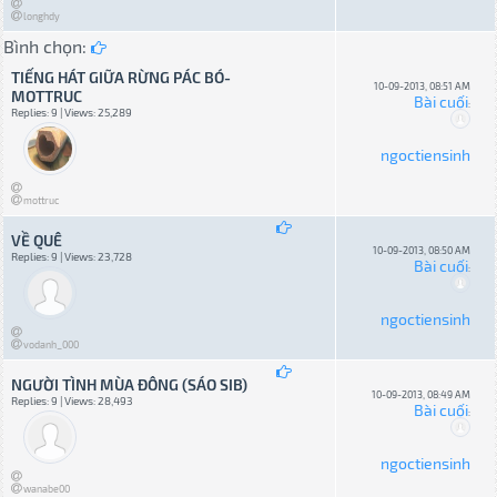
longhdy
Bình chọn:
TIẾNG HÁT GIỮA RỪNG PÁC BÓ-
10-09-2013, 08:51 AM
MOTTRUC
Bài cuối
:
Replies: 9 | Views: 25,289
ngoctiensinh
mottruc
VỀ QUÊ
10-09-2013, 08:50 AM
Replies: 9 | Views: 23,728
Bài cuối
:
ngoctiensinh
vodanh_000
NGƯỜI TÌNH MÙA ĐÔNG (SÁO SIB)
10-09-2013, 08:49 AM
Replies: 9 | Views: 28,493
Bài cuối
:
ngoctiensinh
wanabe00