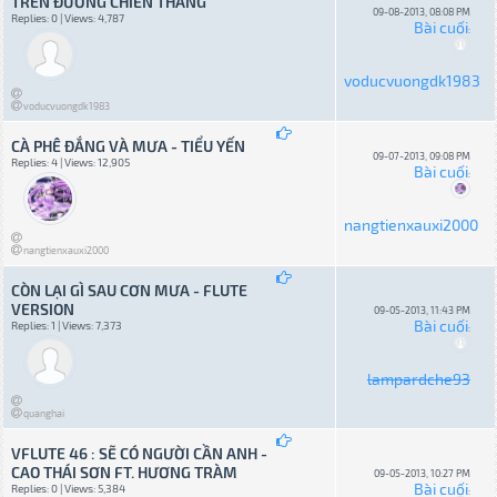
TRÊN ĐƯỜNG CHIẾN THẮNG
09-08-2013, 08:08 PM
Replies: 0 | Views: 4,787
Bài cuối
:
voducvuongdk1983
voducvuongdk1983
CÀ PHÊ ĐẮNG VÀ MƯA - TIỂU YẾN
09-07-2013, 09:08 PM
Replies: 4 | Views: 12,905
Bài cuối
:
nangtienxauxi2000
nangtienxauxi2000
CÒN LẠI GÌ SAU CƠN MƯA - FLUTE
VERSION
09-05-2013, 11:43 PM
Bài cuối
Replies: 1 | Views: 7,373
:
lampardche93
quanghai
VFLUTE 46 : SẼ CÓ NGƯỜI CẦN ANH -
CAO THÁI SƠN FT. HƯƠNG TRÀM
09-05-2013, 10:27 PM
Bài cuối
Replies: 0 | Views: 5,384
: