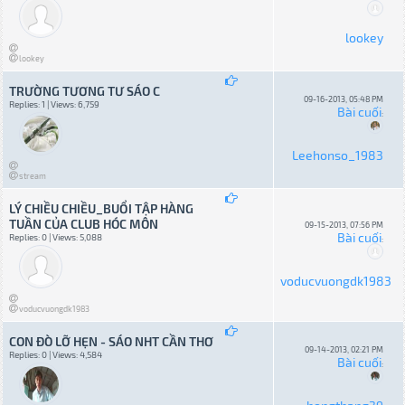
lookey
lookey
TRƯỜNG TƯƠNG TƯ SÁO C
09-16-2013, 05:48 PM
Replies: 1 | Views: 6,759
Bài cuối
:
Leehonso_1983
stream
LÝ CHIỀU CHIỀU_BUỔI TẬP HÀNG
TUẦN CỦA CLUB HÓC MÔN
09-15-2013, 07:56 PM
Bài cuối
Replies: 0 | Views: 5,088
:
voducvuongdk1983
voducvuongdk1983
CON ĐÒ LỠ HẸN - SÁO NHT CẦN THƠ
09-14-2013, 02:21 PM
Replies: 0 | Views: 4,584
Bài cuối
: