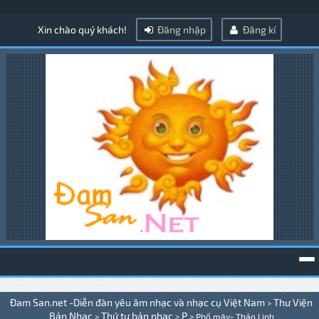
Xin chào quý khách!
Đăng nhập
Đăng kí
To
Đam San.net -Diễn đàn yêu âm nhạc và nhạc cụ Việt Nam
Thư Viện
>
na
Bản Nhạc
Thứ tự bản nhạc
P
>
>
>
Phố mây- Thảo Linh