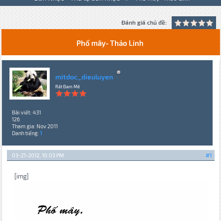
Đánh giá chủ đề:
Phố mây- Thảo Linh
mitdoc_dieuluyen
Rất Đam Mê
Bài viết: 431
126
Tham gia: Nov 2011
Danh tiếng:
1
03-21-2012, 10:03 PM
#1
[img]