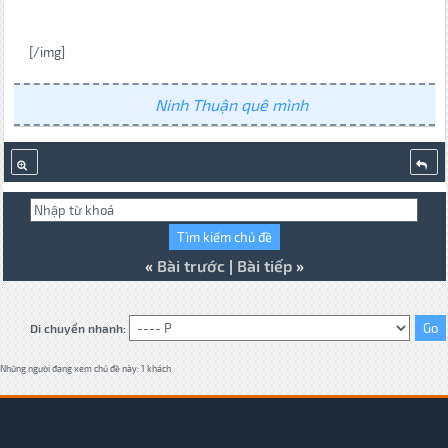
[/img]
Ninh Thuận quê mình
«
Bài trước
|
Bài tiếp
»
Di chuyển nhanh:
Những người đang xem chủ đề này: 1 khách