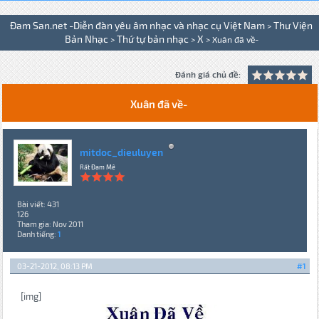
Đam San.net -Diễn đàn yêu âm nhạc và nhạc cụ Việt Nam
Thư Viện
>
na
Bản Nhạc
Thứ tự bản nhạc
X
>
>
>
Xuân đã về-
Đánh giá chủ đề:
Xuân đã về-
mitdoc_dieuluyen
Rất Đam Mê
Bài viết: 431
126
Tham gia: Nov 2011
Danh tiếng:
1
03-21-2012, 08:13 PM
#1
[img]