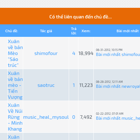
Có thể liên quan đến chủ đề...
Trả
Chủ đề:
Tác giả
Xem:
Bài mới nhất
lời:
Xuân
về bản
08-31-2012, 10:15 PM
Mèo
shimofour
4
18,994
Bài mới nhất
shimofou
:
"Sáo
trúc"
Xuân
về bản
08-28-2012, 12:11 AM
mèo -
saotruc
1
11,223
Bài mới nhất
newroya
:
Tiến
Vượng
Xuân
Về Núi
02-22-2012, 07:01 AM
Rừng
music_heal_mysoul
0
7,492
Bài mới nhất
music_h
:
- Minh
Khang
Xuân