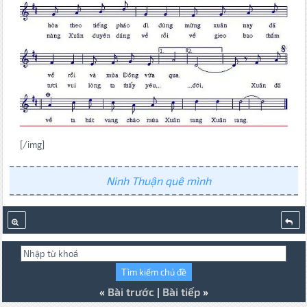
[/img]
Ninh Thuận quê mình
«
Bài trước
|
Bài tiếp
»