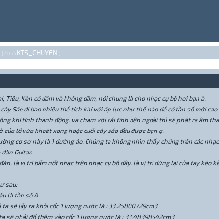
KTS_CHUYEN
 {2} bởi
.)
i, Tiêu, Kèn có dăm và không dăm, nói chung là cho nhạc cụ bộ hơi bạn à.
 cây Sáo đi bao nhiêu thể tích khí với áp lực như thế nào để có tần số mới cao
không khí tĩnh thành động, va chạm với cái tĩnh bên ngoài thì sẽ phát ra âm th
sở của lỗ vừa khoét xong hoặc cuối cây sáo đều được bạn ạ.
ờng cơ sở này là 1 đường ảo. Chúng ta không nhìn thấy chúng trên các nhạc 
 đàn Guitar.
n, là vị trí bấm nốt nhạc trên nhạc cụ bộ dây, là vị trí dừng lại của tay kéo
ư sau:
u là tần số A.
ta sẽ lấy ra khỏi cốc 1 lượng nước là : 33,25800729cm3
ta sẽ phải đổ thêm vào cốc 1 lượng nước là : 33,48398542cm3