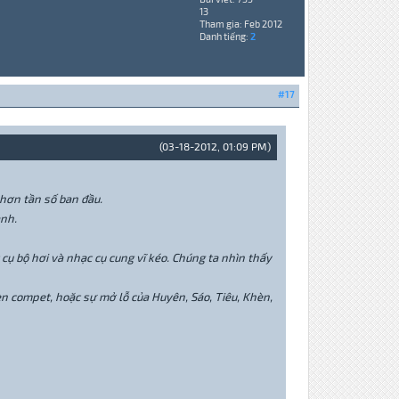
13
Tham gia: Feb 2012
Danh tiếng:
2
#17
(03-18-2012, 01:09 PM)
 hơn tần số ban đầu.
anh.
cụ bộ hơi và nhạc cụ cung vĩ kéo. Chúng ta nhìn thấy
 kèn compet, hoặc sự mở lỗ của Huyên, Sáo, Tiêu, Khèn,