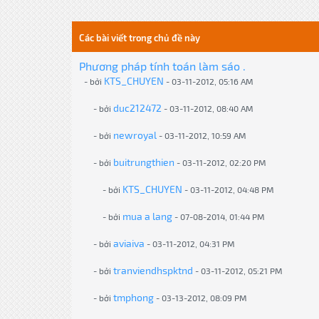
Các bài viết trong chủ đề này
Phương pháp tính toán làm sáo .
KTS_CHUYEN
- bởi
- 03-11-2012, 05:16 AM
duc212472
- bởi
- 03-11-2012, 08:40 AM
newroyal
- bởi
- 03-11-2012, 10:59 AM
buitrungthien
- bởi
- 03-11-2012, 02:20 PM
KTS_CHUYEN
- bởi
- 03-11-2012, 04:48 PM
mua a lang
- bởi
- 07-08-2014, 01:44 PM
aviaiva
- bởi
- 03-11-2012, 04:31 PM
tranviendhspktnd
- bởi
- 03-11-2012, 05:21 PM
tmphong
- bởi
- 03-13-2012, 08:09 PM