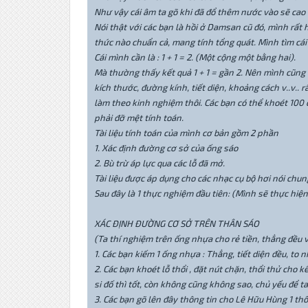
Như vậy cái âm ta gõ khi đã đổ thêm nước vào sẽ cao h
Nói thật với các bạn là hồi ở Damsan cũ đó, mình rất
thức nào chuẩn cả, mang tính tổng quát. Mình tìm cái
Cái mình cần là : 1 + 1 = 2. (Một cộng một bằng hai).
Mà thường thấy kết quả 1 + 1 = gần 2. Nên mình cũng 
kích thước, đường kính, tiết diện, khoảng cách v..v.. r
làm theo kinh nghiệm thôi. Các bạn có thể khoét 100 
phải đỡ mệt tính toán.
Tài liệu tính toán của mình cơ bản gồm 2 phần
1. Xác định đường cơ sở của ống sáo
2. Bù trừ áp lực qua các lỗ đã mở.
Tài liệu được áp dụng cho các nhạc cụ bộ hơi nói chung.
Sau đây là 1 thực nghiệm đầu tiên: (Mình sẽ thực hiện
XÁC ĐỊNH ĐƯỜNG CƠ SỞ TRÊN THÂN SÁO
(Ta thí nghiệm trên ống nhựa cho rẻ tiền, thẳng đều 
1. Các bạn kiếm 1 ống nhựa : Thẳng, tiết diện đều, to
2. Các bạn khoét lỗ thổi , đặt nút chặn, thổi thử cho 
si đố thì tốt, còn không cũng không sao, chủ yếu để ta
3. Các bạn gõ lên đây thông tin cho Lê Hữu Hùng 1 thô