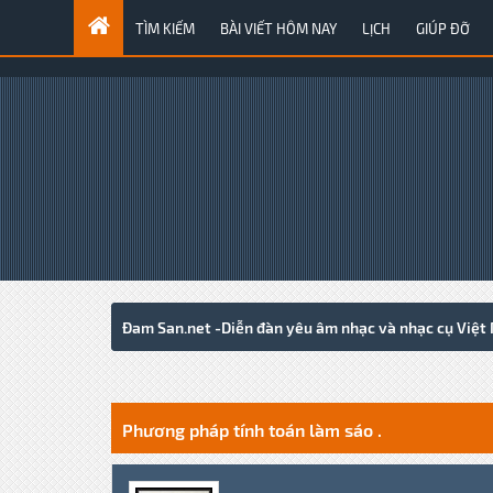
TÌM KIẾM
BÀI VIẾT HÔM NAY
LỊCH
GIÚP ĐỠ
Đam San.net -Diễn đàn yêu âm nhạc và nhạc cụ Việt
2 Votes - 5 Average
1
2
3
4
5
Phương pháp tính toán làm sáo .