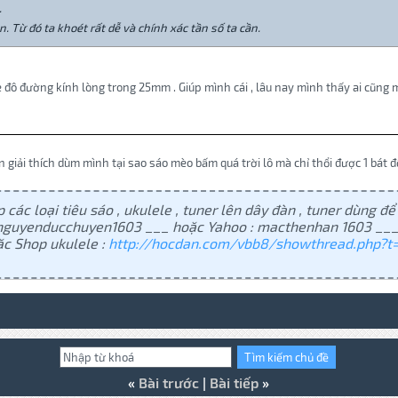
.
 Từ đó ta khoét rất dễ và chính xác tần số ta cần.
 đô đường kính lòng trong 25mm . Giúp mình cái , lâu nay mình thấy ai cũng
giải thích dùm mình tại sao sáo mèo bấm quá trời lô mà chỉ thổi được 1 bát độ
 các loại tiêu sáo , ukulele , tuner lên dây đàn , tuner dùng để 
: nguyenducchuyen1603 ___ hoặc Yahoo : macthenhan 1603 ___
c Shop ukulele :
http://hocdan.com/vbb8/showthread.php?t=
«
Bài trước
|
Bài tiếp
»