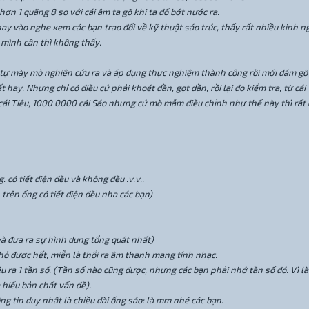
ơn 1 quãng 8 so với cái âm ta gõ khi ta đổ bớt nước ra.
 hay vào nghe xem các bạn trao đổi về kỹ thuật sáo trúc, thấy rất nhiều kin
 mình cần thì không thấy.
tự mày mò nghiên cứu ra và áp dụng thực nghiệm thành công rồi mới dám gõ l
ất hay. Nhưng chỉ có điều cứ phải khoét dần, gọt dần, rồi lại đo kiểm tra, từ c
cái Tiêu, 1000 0000 cái Sáo nhưng cứ mò mẫm điều chỉnh như thế này thì rất c
 có tiết diện đều và không đều .v.v..
 trên ống có tiết diện đều nha các bạn)
và đưa ra sự hình dung tổng quát nhất)
 nhỏ được hết, miễn là thổi ra âm thanh mang tính nhạc.
kêu ra 1 tần số. (Tần số nào cũng được, nhưng các bạn phải nhớ tần số đó. Vì l
 hiểu bản chất vấn đề).
ng tin duy nhất là chiều dài ống sáo: là mm nhé các bạn.