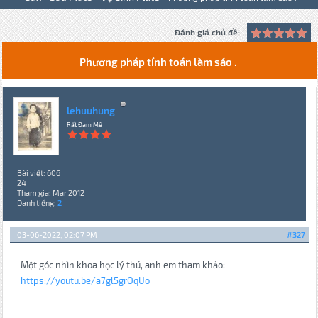
Đánh giá chủ đề:
Phương pháp tính toán làm sáo .
lehuuhung
Rất Đam Mê
Bài viết: 606
24
Tham gia: Mar 2012
Danh tiếng:
2
03-06-2022, 02:07 PM
#327
Một góc nhìn khoa học lý thú, anh em tham khảo:
https://youtu.be/a7gl5grOqUo