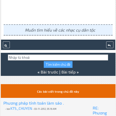
Muốn tìm hiểu về các nhạc cụ dân tộc
«
Bài trước
|
Bài tiếp
»
Các bài viết trong chủ đề này
Phương pháp tính toán làm sáo .
RE:
KTS_CHUYEN
- bởi
- 03-11-2012, 05:16 AM
Phương