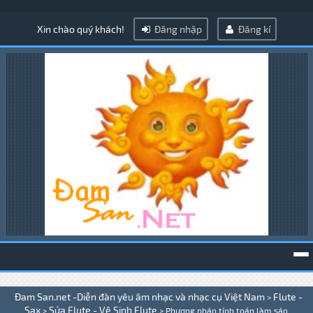
Xin chào quý khách!
Đăng nhập
Đăng kí
To
Đam San.net -Diễn đàn yêu âm nhạc và nhạc cụ Việt Nam
Flute -
>
na
Sax
Sửa Flute - Vệ Sinh Flute
>
>
Phương pháp tính toán làm sáo .