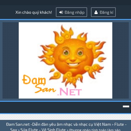
Xin chào quý khách!
Đăng nhập
Đăng kí
To
Đam San.net -Diễn đàn yêu âm nhạc và nhạc cụ Việt Nam
Flute -
>
na
Sax
Sửa Flute - Vệ Sinh Flute
>
>
Phương pháp tính toán làm sáo .