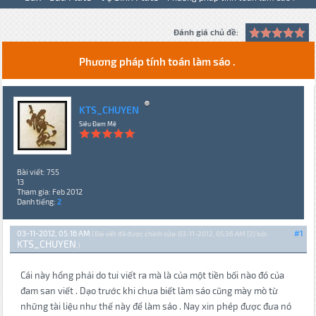
Đánh giá chủ đề:
Phương pháp tính toán làm sáo .
KTS_CHUYEN
Siêu Đam Mê
Bài viết: 755
13
Tham gia: Feb 2012
Danh tiếng:
2
03-11-2012, 05:16 AM
#1
(Bài viết đã được chỉnh sửa: 03-11-2012, 05:36 AM {2} bởi
KTS_CHUYEN
.)
Cái này hổng phải do tui viết ra mà là của một tiền bối nào đó của
đam san viết . Dạo trước khi chưa biết làm sáo cũng mày mò từ
những tài liệu như thế này để làm sáo . Nay xin phép được đưa nó