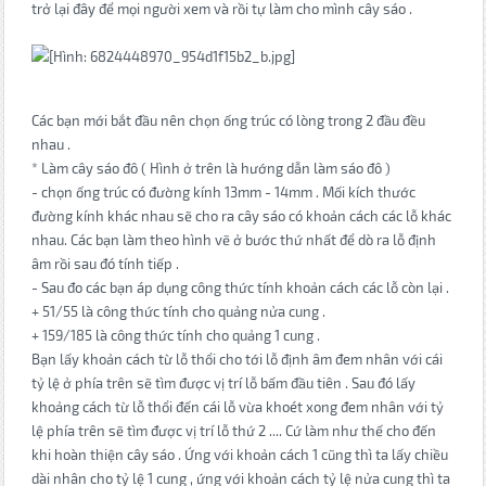
trở lại đây để mọi người xem và rồi tự làm cho mình cây sáo .
Các bạn mới bắt đầu nên chọn ống trúc có lòng trong 2 đầu đều
nhau .
* Làm cây sáo đô ( Hình ở trên là hướng dẫn làm sáo đô )
- chọn ống trúc có đường kính 13mm - 14mm . Mối kích thước
đường kính khác nhau sẽ cho ra cây sáo có khoản cách các lỗ khác
nhau. Các bạn làm theo hình vẽ ở bước thứ nhất để dò ra lỗ định
âm rồi sau đó tính tiếp .
- Sau đo các bạn áp dụng công thức tính khoản cách các lỗ còn lại .
+ 51/55 là công thức tính cho quảng nửa cung .
+ 159/185 là công thức tính cho quảng 1 cung .
Bạn lấy khoản cách từ lỗ thổi cho tới lỗ định âm đem nhân với cái
tỷ lệ ở phía trên sẽ tìm được vị trí lỗ bấm đầu tiên . Sau đó lấy
khoảng cách từ lỗ thổi đến cái lỗ vừa khoét xong đem nhân với tỷ
lệ phía trên sẽ tìm được vị trí lỗ thứ 2 .... Cứ làm như thế cho đến
khi hoàn thiện cây sáo . Ứng với khoản cách 1 cũng thì ta lấy chiều
dài nhân cho tỷ lệ 1 cung , ứng với khoản cách tỷ lệ nửa cung thì ta