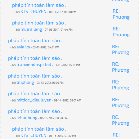
pháp tính toán làm sáo .
RE:
KTS_CHUYEN
- bởi
- 03-11-2012, 04:48 PM
Phương
pháp tính toán làm sáo .
RE:
mua a lang
- bởi
- 07-08-2014, 01:44 PM
Phương
pháp tính toán làm sáo .
RE:
aviaiva
- bởi
- 03-11-2012, 04:31 PM
Phương
pháp tính toán làm sáo .
RE:
tranviendhspktnd
- bởi
- 03-11-2012, 05:21 PM
Phương
pháp tính toán làm sáo .
RE:
tmphong
- bởi
- 03-13-2012, 08:09 PM
Phương
pháp tính toán làm sáo .
RE:
mitdoc_dieuluyen
- bởi
- 03-14-2012, 09:01 AM
Phương
pháp tính toán làm sáo .
RE:
lehuuhung
- bởi
- 03-16-2012, 04:54 PM
Phương
pháp tính toán làm sáo .
RE:
KTS_CHUYEN
- bởi
- 03-16-2012, 07:30 PM