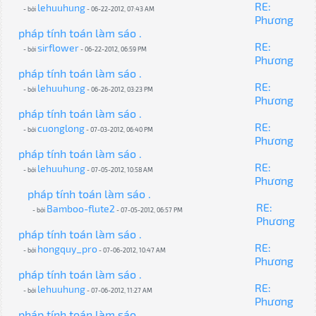
RE:
lehuuhung
- bởi
- 06-22-2012, 07:43 AM
Phương
pháp tính toán làm sáo .
RE:
sirflower
- bởi
- 06-22-2012, 06:59 PM
Phương
pháp tính toán làm sáo .
RE:
lehuuhung
- bởi
- 06-26-2012, 03:23 PM
Phương
pháp tính toán làm sáo .
RE:
cuonglong
- bởi
- 07-03-2012, 06:40 PM
Phương
pháp tính toán làm sáo .
RE:
lehuuhung
- bởi
- 07-05-2012, 10:58 AM
Phương
pháp tính toán làm sáo .
RE:
Bamboo-flute2
- bởi
- 07-05-2012, 06:57 PM
Phương
pháp tính toán làm sáo .
RE:
hongquy_pro
- bởi
- 07-06-2012, 10:47 AM
Phương
pháp tính toán làm sáo .
RE:
lehuuhung
- bởi
- 07-06-2012, 11:27 AM
Phương
pháp tính toán làm sáo .