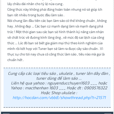
lấy chiều dài nhân cho tỷ lệ nửa cung .
Công thức này không phải đúng hoàn toàn nhưng nó sẽ giúp ích
bạn rất nhiều trong bước đầu làm sáo .
Nói chung lần đầu tiên các bạn làm sáo có thể không chuẩn , không
hay , không đẹp ... Các bạn cứ mạnh dạng làm và mạnh dạng phá
trúc ! Một thời gian sau các bạn sẽ hình thành kỷ năng cảm nhận
về chất trúc về đường kính lòng ống , về mức độ sai lệch của công
thức ... Lúc đó bạn sẽ biết gia giảm mọi thứ theo kinh nghiệm của
mình rồi kết hợp với Tuner bạn sẽ làm ra được cây sáo chuẩn . Vì
thực sự cho tới nay chưa có công thức làm sáo , tiêu nào mà gọi là
chuẩn hết .
Cung cấp các loại tiêu sáo , ukulele , tuner lên dây đàn ,
tuner dùng để làm sáo ...
Liên hệ qua yahoo : nguyenducchuyen1603 ___ hoặc
Yahoo : macthenhan 1603 ___ Hoặc đt : 0909576322
Hoặc Shop ukulele :
http://hocdan.com/vbb8/showthread.php?t=21571