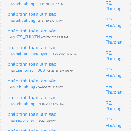
RE:
lehuuhung
- bởi
- 03-19-2012, 08:47 PM
Phương
pháp tính toán làm sáo .
RE:
lehuuhung
- bởi
- 03-21-2012, 04:13 PM
Phương
pháp tính toán làm sáo .
RE:
KTS_CHUYEN
- bởi
- 03-21-2012, 05:59 PM
Phương
pháp tính toán làm sáo .
RE:
mitdoc_dieuluyen
- bởi
- 03-25-2012, 06:37 PM
Phương
pháp tính toán làm sáo .
RE:
Leehonso_1983
- bởi
- 03-29-2012, 04:09 PM
Phương
pháp tính toán làm sáo .
RE:
lehuuhung
- bởi
- 04-06-2012, 01:15 PM
Phương
pháp tính toán làm sáo .
RE:
lehuuhung
- bởi
- 04-06-2012, 02:56 PM
Phương
pháp tính toán làm sáo .
RE:
saopro
- bởi
- 04-11-2012, 10:26 PM
Phương
pháp tính toán làm sáo .