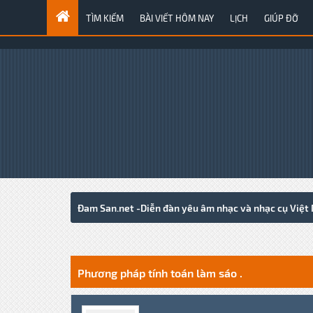
TÌM KIẾM
BÀI VIẾT HÔM NAY
LỊCH
GIÚP ĐỠ
Đam San.net -Diễn đàn yêu âm nhạc và nhạc cụ Việt
2 Votes - 5 Average
1
2
3
4
5
Phương pháp tính toán làm sáo .