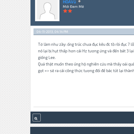
HOAVũ
Mới Đam Mê
04-11-2013, 04:14 PM
Tớ làm như zầy: ống trúc chưa đục kêu đc tồ rồi đục 7 l
nó lại bị hụt thấp hơn cái Hz tương ứng và đến bát 3 lại
giống Lee.
Quả thật muốn theo úng hộ nghiên cứu mà thấy oải quá. 
gọt => sẽ ra cái công thức tương đối để bác tút lại thàn