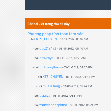
Các bài viết trong chủ đề này
Phương pháp tính toán làm sáo .
KTS_CHUYEN
- bởi
- 03-11-2012, 05:16 AM
duc212472
- bởi
- 03-11-2012, 08:40 AM
newroyal
- bởi
- 03-11-2012, 10:59 AM
buitrungthien
- bởi
- 03-11-2012, 02:20 PM
KTS_CHUYEN
- bởi
- 03-11-2012, 04:48 PM
mua a lang
- bởi
- 07-08-2014, 01:44 PM
aviaiva
- bởi
- 03-11-2012, 04:31 PM
tranviendhspktnd
- bởi
- 03-11-2012, 05:21 PM