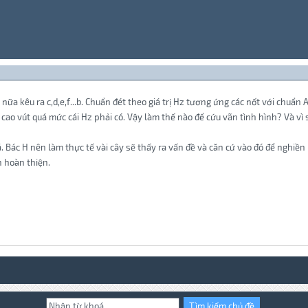
ỗ nữa kêu ra c,d,e,f...b. Chuẩn đét theo giá trị Hz tương ứng các nốt với chuẩn
 cao vút quá mức cái Hz phải có. Vậy làm thế nào để cứu vãn tình hình? Và vì s
Bác H nên làm thực tế vài cây sẽ thấy ra vấn đề và căn cứ vào đó để nghiền 
h hoàn thiện.