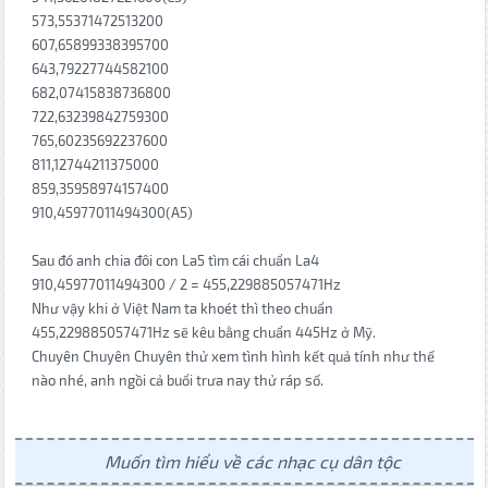
573,55371472513200
607,65899338395700
643,79227744582100
682,07415838736800
722,63239842759300
765,60235692237600
811,12744211375000
859,35958974157400
910,45977011494300(A5)
Sau đó anh chia đôi con La5 tìm cái chuẩn La4
910,45977011494300 / 2 = 455,229885057471Hz
Như vậy khi ở Việt Nam ta khoét thì theo chuẩn
455,229885057471Hz sẽ kêu bằng chuẩn 445Hz ở Mỹ.
Chuyên Chuyên Chuyên thử xem tình hình kết quả tính như thế
nào nhé, anh ngồi cả buổi trưa nay thử ráp số.
Muốn tìm hiểu về các nhạc cụ dân tộc