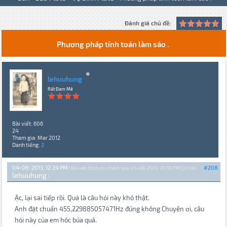
Đánh giá chủ đề:
Phương pháp tính toán làm sáo .
lehuuhung
Rất Đam Mê
Bài viết: 606
24
Tham gia: Mar 2012
Danh tiếng:
2
04-08-2013, 12:24 PM
#208
(Bài viết đã được chỉnh sửa: 04-08-2013, 01:50 PM {2} bởi
lehuuhung
.)
Ặc, lại sai tiếp rồi. Quả là câu hỏi này khó thật.
Anh đặt chuẩn 455,229885057471Hz đúng không Chuyên ơi, câu
hỏi này của em hóc búa quá.