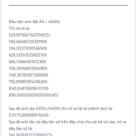
Đầu tiên anh đặt A4 = 445Hz
Thì nó ra là:
529,19716617621100(C5)
560,66486720321900
594,00373510566500
629,32503525602700
666,74664921012300
706,39346812584900
748,39780957580600
792,89985914490200
840,04813828670700
890,00000000000000(A5)
Sau đó anh lấy 435Hz/445Hz thì nó ra hệ số chênh lệch là :
0,9775280898876400
Sau đó anh lấy cái dãy tần số trên đây chia cho cái hệ số này, nó ra
dãy tần số là:
541,36261827221600(C5)