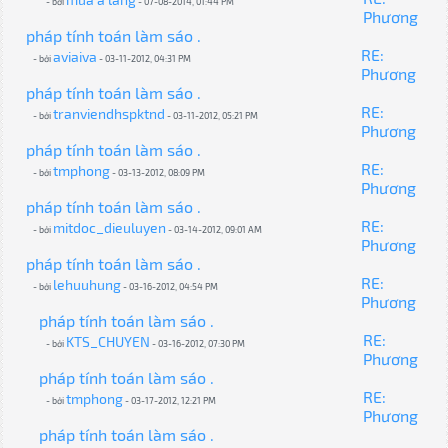
- bởi
- 07-08-2014, 01:44 PM
Phương
pháp tính toán làm sáo .
RE:
aviaiva
- bởi
- 03-11-2012, 04:31 PM
Phương
pháp tính toán làm sáo .
RE:
tranviendhspktnd
- bởi
- 03-11-2012, 05:21 PM
Phương
pháp tính toán làm sáo .
RE:
tmphong
- bởi
- 03-13-2012, 08:09 PM
Phương
pháp tính toán làm sáo .
RE:
mitdoc_dieuluyen
- bởi
- 03-14-2012, 09:01 AM
Phương
pháp tính toán làm sáo .
RE:
lehuuhung
- bởi
- 03-16-2012, 04:54 PM
Phương
pháp tính toán làm sáo .
RE:
KTS_CHUYEN
- bởi
- 03-16-2012, 07:30 PM
Phương
pháp tính toán làm sáo .
RE:
tmphong
- bởi
- 03-17-2012, 12:21 PM
Phương
pháp tính toán làm sáo .