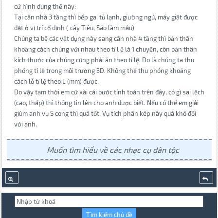
cứ hình dung thế này:
Tại căn nhà 3 tầng thì bếp ga, tủ lạnh, giường ngủ, máy giặt được
đặt ở vị trí cố định ( cây Tiêu, Sáo làm mẫu)
Chúng ta bê các vật dụng này sang căn nhà 4 tầng thì bản thân
khoảng cách chúng với nhau theo tỉ l ệ là 1 chuyện, còn bản thân
kích thước của chúng cũng phải ăn theo tỉ lệ. Do là chúng ta thu
phóng tỉ lệ trong môi trường 3D. Không thể thu phóng khoảng
cách lỗ tỉ lệ theo L (mm) được.
Do vậy tạm thời em cứ xài cái bước tính toán trên đây, có gì sai lệch
(cao, thấp) thì thông tin lên cho anh được biết. Nếu có thể em giải
giùm anh vụ S cong thì quá tốt. Vụ tích phân kép này quá khó đối
với anh.
Muốn tìm hiểu về các nhạc cụ dân tộc