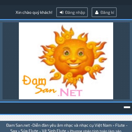
Xin chào quý khách!
Đăng nhập
Đăng kí
To
Đam San.net -Diễn đàn yêu âm nhạc và nhạc cụ Việt Nam
Flute -
>
na
Sax
Sửa Flute - Vệ Sinh Flute
>
>
Phương pháp tính toán làm sáo .