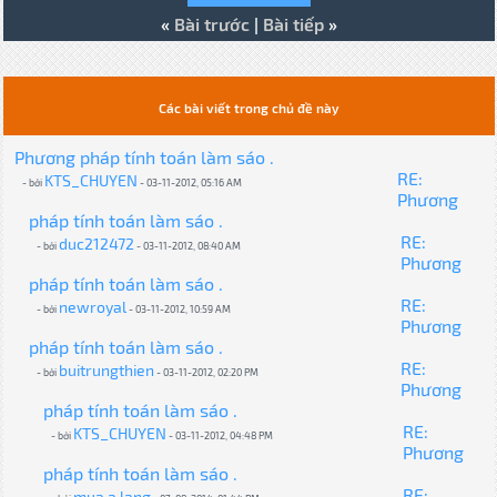
«
Bài trước
|
Bài tiếp
»
Các bài viết trong chủ đề này
Phương pháp tính toán làm sáo .
RE:
KTS_CHUYEN
- bởi
- 03-11-2012, 05:16 AM
Phương
pháp tính toán làm sáo .
RE:
duc212472
- bởi
- 03-11-2012, 08:40 AM
Phương
pháp tính toán làm sáo .
RE:
newroyal
- bởi
- 03-11-2012, 10:59 AM
Phương
pháp tính toán làm sáo .
RE:
buitrungthien
- bởi
- 03-11-2012, 02:20 PM
Phương
pháp tính toán làm sáo .
RE:
KTS_CHUYEN
- bởi
- 03-11-2012, 04:48 PM
Phương
pháp tính toán làm sáo .
RE:
mua a lang