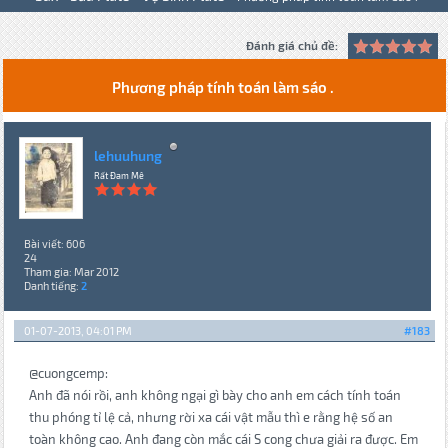
Đánh giá chủ đề:
Phương pháp tính toán làm sáo .
lehuuhung
Rất Đam Mê
Bài viết: 606
24
Tham gia: Mar 2012
Danh tiếng:
2
01-07-2013, 04:01 PM
#183
@cuongcemp:
Anh đã nói rồi, anh không ngại gì bày cho anh em cách tính toán
thu phóng tỉ lệ cả, nhưng rời xa cái vật mẫu thì e rằng hệ số an
toàn không cao. Anh đang còn mắc cái S cong chưa giải ra được. Em