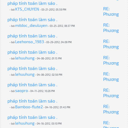
pháp tính toán làm sáo .
RE:
KTS_CHUYEN
- bởi
- 03-21-2012, 05:59 PM
Phương
pháp tính toán làm sáo .
RE:
mitdoc_dieuluyen
- bởi
- 03-25-2012, 06:37 PM
Phương
pháp tính toán làm sáo .
RE:
Leehonso_1983
- bởi
- 03-29-2012, 04:09 PM
Phương
pháp tính toán làm sáo .
RE:
lehuuhung
- bởi
- 04-06-2012, 01:15 PM
Phương
pháp tính toán làm sáo .
RE:
lehuuhung
- bởi
- 04-06-2012, 02:56 PM
Phương
pháp tính toán làm sáo .
RE:
saopro
- bởi
- 04-11-2012, 10:26 PM
Phương
pháp tính toán làm sáo .
RE:
Bamboo-flute2
- bởi
- 04-16-2012, 01:45 PM
Phương
pháp tính toán làm sáo .
RE:
lehuuhung
- bởi
- 04-16-2012, 03:10 PM
Phương