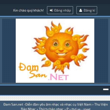
Xin chào quý khách!
Đăng nhập
Đăng kí
To
Đam San.net -Diễn đàn yêu âm nhạc và nhạc cụ Việt Nam
Thư Viện
>
na
Bản Nhạc
Thứ tự bản nhạc
P
>
>
>
Phố xa - sheet