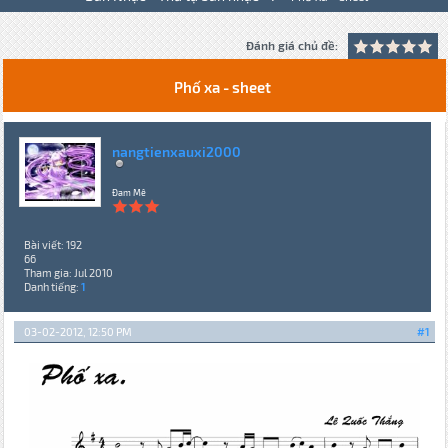
Đánh giá chủ đề:
Phố xa - sheet
nangtienxauxi2000
Đam Mê
Bài viết: 192
66
Tham gia: Jul 2010
Danh tiếng:
1
03-02-2012, 12:50 PM
#1