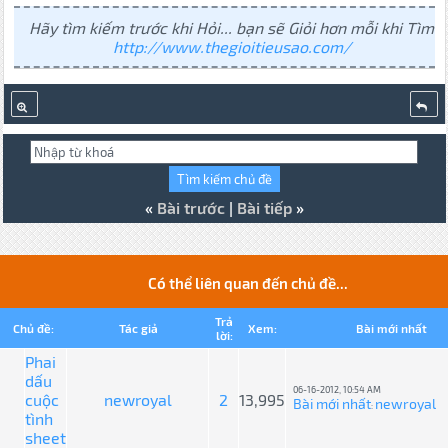
Hãy tìm kiếm trước khi Hỏi... bạn sẽ Giỏi hơn mỗi khi Tìm
http://www.thegioitieusao.com/
«
Bài trước
|
Bài tiếp
»
Có thể liên quan đến chủ đề...
Trả
Chủ đề:
Tác giả
Xem:
Bài mới nhất
lời:
Phai
dấu
06-16-2012, 10:54 AM
cuộc
newroyal
2
13,995
Bài mới nhất
newroyal
:
tình
sheet