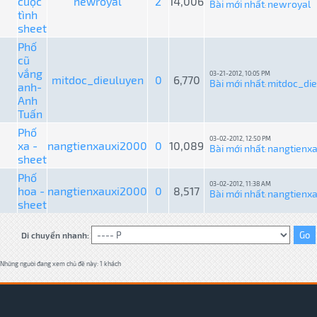
cuộc
newroyal
2
14,006
Bài mới nhất
newroyal
:
tình
sheet
Phố
cũ
vắng
03-21-2012, 10:05 PM
mitdoc_dieuluyen
0
6,770
Bài mới nhất
mitdoc_di
anh-
:
Anh
Tuấn
Phố
03-02-2012, 12:50 PM
xa -
nangtienxauxi2000
0
10,089
Bài mới nhất
nangtienx
:
sheet
Phố
03-02-2012, 11:38 AM
hoa -
nangtienxauxi2000
0
8,517
Bài mới nhất
nangtienx
:
sheet
Di chuyển nhanh:
Những người đang xem chủ đề này: 1 khách