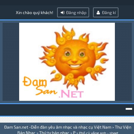
Xin chào quý khách!
Đăng nhập
Đăng kí
To
Đam San.net -Diễn đàn yêu âm nhạc và nhạc cụ Việt Nam
Thư Viện
>
na
Bản Nhạc
Thứ tự bản nhạc
P
>
>
>
Phố cũ vắng anh - sheet