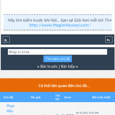
Hãy tìm kiếm trước khi Hỏi... bạn sẽ Giỏi hơn mỗi khi Tìm
http://www.thegioitieusao.com/
«
Bài trước
|
Bài tiếp
»
Có thể liên quan đến chủ đề...
Trả
Chủ đề:
Tác giả
Xem:
Bài mới nhất
lời:
Phai
dấu
06-16-2012, 10:54 AM