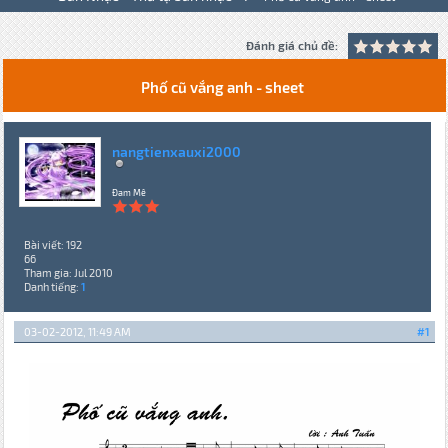
Đánh giá chủ đề:
Phố cũ vắng anh - sheet
nangtienxauxi2000
Đam Mê
Bài viết: 192
66
Tham gia: Jul 2010
Danh tiếng:
1
03-02-2012, 11:49 AM
#1