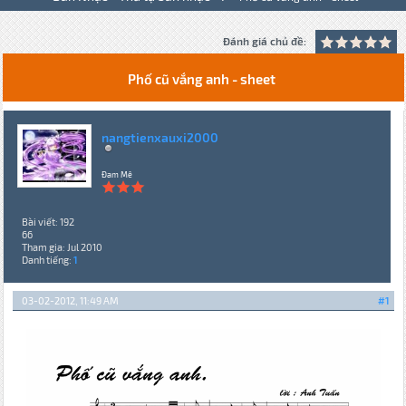
Đánh giá chủ đề:
Phố cũ vắng anh - sheet
nangtienxauxi2000
Đam Mê
Bài viết: 192
66
Tham gia: Jul 2010
Danh tiếng:
1
03-02-2012, 11:49 AM
#1