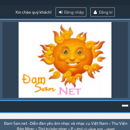
Xin chào quý khách!
Đăng nhập
Đăng kí
To
Đam San.net -Diễn đàn yêu âm nhạc và nhạc cụ Việt Nam
Thư Viện
>
na
Bản Nhạc
Thứ tự bản nhạc
P
>
>
>
Phố cũ vắng anh - sheet