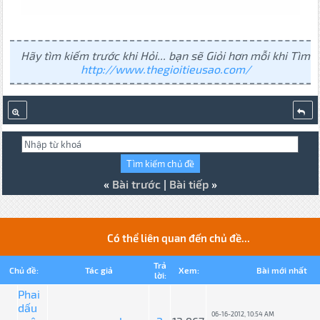
Hãy tìm kiếm trước khi Hỏi... bạn sẽ Giỏi hơn mỗi khi Tìm
http://www.thegioitieusao.com/
«
Bài trước
|
Bài tiếp
»
Có thể liên quan đến chủ đề...
Trả
Chủ đề:
Tác giả
Xem:
Bài mới nhất
lời:
Phai
dấu
06-16-2012, 10:54 AM