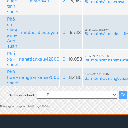
cuộc
newroyal
2
13,967
Bài mới nhất
newroyal
:
tình
sheet
Phố
cũ
vắng
03-21-2012, 10:05 PM
mitdoc_dieuluyen
0
6,738
Bài mới nhất
mitdoc_di
anh-
:
Anh
Tuấn
Phố
03-02-2012, 12:50 PM
xa -
nangtienxauxi2000
0
10,058
Bài mới nhất
nangtienx
:
sheet
Phố
03-02-2012, 11:38 AM
hoa -
nangtienxauxi2000
0
8,486
Bài mới nhất
nangtienx
:
sheet
Di chuyển nhanh:
Những người đang xem chủ đề này: 1 khách