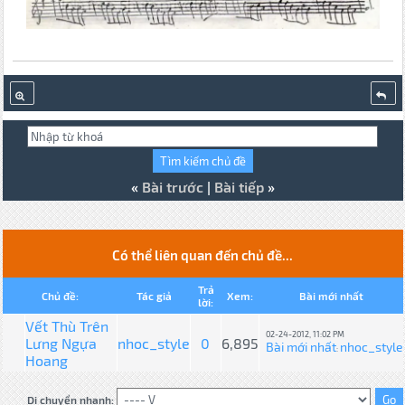
«
Bài trước
|
Bài tiếp
»
Có thể liên quan đến chủ đề...
Trả
Chủ đề:
Tác giả
Xem:
Bài mới nhất
lời:
Vết Thù Trên
02-24-2012, 11:02 PM
Lưng Ngựa
nhoc_style
0
6,895
Bài mới nhất
nhoc_style
:
Hoang
Di chuyển nhanh: