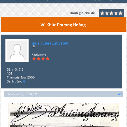
Đánh giá chủ đề:
Vũ Khúc Phượng Hoàng
music_heal_mysoul
Rất Đam Mê
Bài viết: 718
401
Tham gia: Nov 2006
Danh tiếng:
4
02-22-2012, 06:51 AM
#1