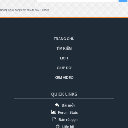
Những người đang xem chủ đề này: 1 khách
TRANG CHỦ
TÌM KIẾM
LỊCH
GIÚP ĐỠ
XEM VIDEO
QUICK LINKS
Bài mới
Forum Stats
Bản rút gọn
Liên hệ