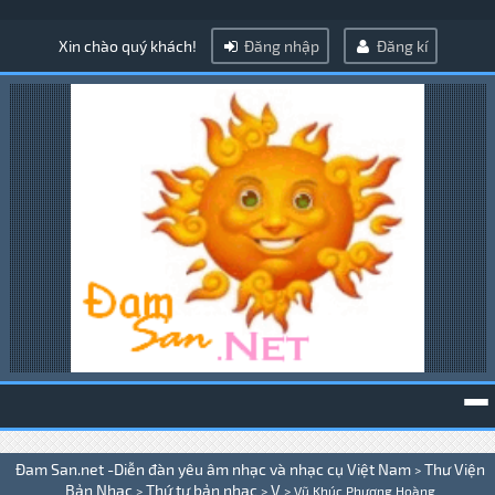
Xin chào quý khách!
Đăng nhập
Đăng kí
To
Đam San.net -Diễn đàn yêu âm nhạc và nhạc cụ Việt Nam
Thư Viện
>
na
Bản Nhạc
Thứ tự bản nhạc
V
>
>
>
Vũ Khúc Phượng Hoàng