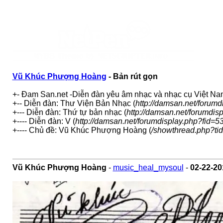
Vũ Khúc Phượng Hoàng
- Bản rút gọn
+- Đam San.net -Diễn đàn yêu âm nhạc và nhạc cụ Việt Na
+-- Diễn đàn: Thư Viện Bản Nhạc (
http://damsan.net/forumd
+--- Diễn đàn: Thứ tự bản nhạc (
http://damsan.net/forumdis
+---- Diễn đàn: V (
http://damsan.net/forumdisplay.php?fid=5
+---- Chủ đề: Vũ Khúc Phượng Hoàng (
/showthread.php?ti
Vũ Khúc Phượng Hoàng
-
music_heal_mysoul
-
02-22-20