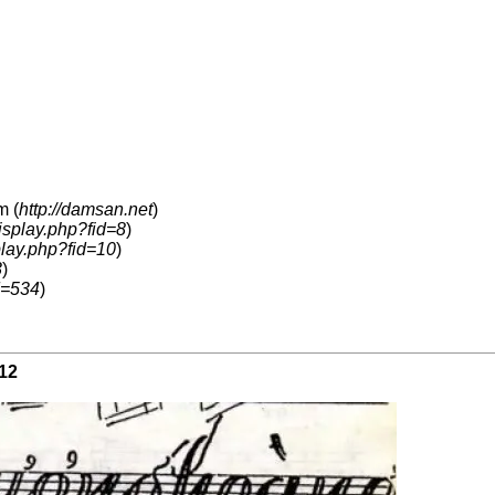
m (
http://damsan.net
)
isplay.php?fid=8
)
play.php?fid=10
)
3
)
d=534
)
12