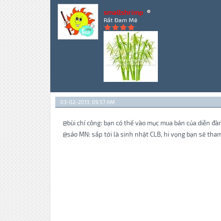
smallshrimp
Rất Đam Mê
03-02-2013, 09:57 AM
@bùi chí công: bạn có thể vào mục mua bán của diễn đà
@sáo MN: sắp tới là sinh nhật CLB, hi vọng bạn sẽ tham