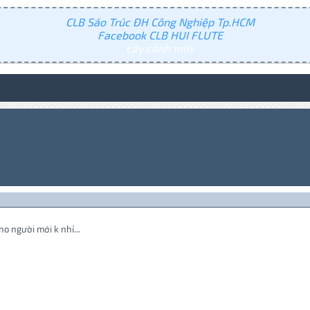
CLB Sáo Trúc ĐH Công Nghiệp Tp.HCM
Facebook CLB HUI FLUTE
cây cảnh mini
o người mới k nhỉ...