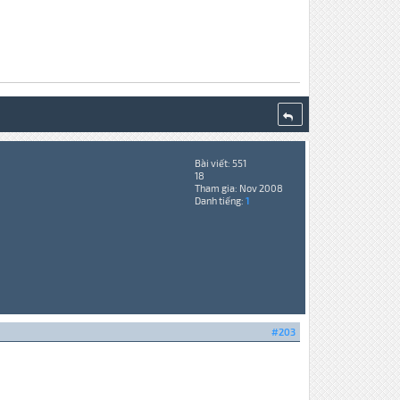
Bài viết: 551
18
Tham gia: Nov 2008
Danh tiếng:
1
#203