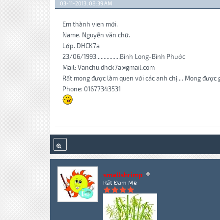
03-11-2013, 08:39 AM
Em thành vien mới.
Name. Nguyễn văn chữ.
Lớp. DHCK7a
23/06/1993................Bình Long-Bình Phước
Mail: Vanchu.dhck7a@gmail.com
Rất mong được làm quen với các anh chị.... Mong được 
Phone: 01677343531
smallshrimp
Rất Đam Mê