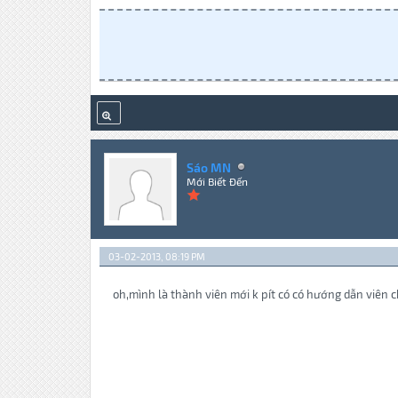
Sáo MN
Mới Biết Đến
03-02-2013, 08:19 PM
oh,mình là thành viên mới k pít có có hướng dẫn viên ch