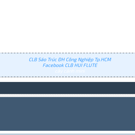
CLB Sáo Trúc ĐH Công Nghiệp Tp.HCM
Facebook CLB HUI FLUTE
cây cảnh mini