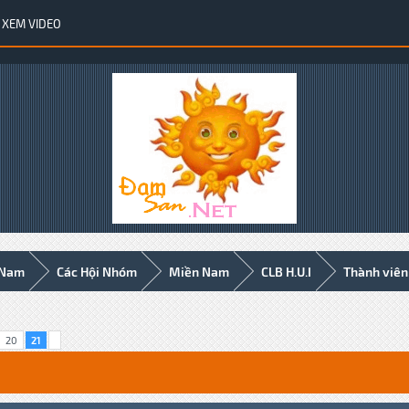
XEM VIDEO
 Nam
Các Hội Nhóm
Miền Nam
CLB H.U.I
Thành viên
20
21