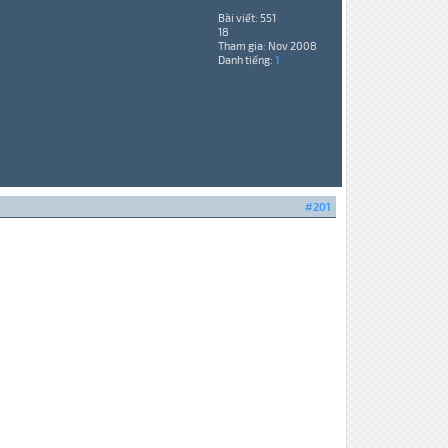
Bài viết: 551
18
Tham gia: Nov 2008
Danh tiếng:
1
#201