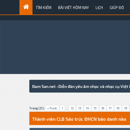
TÌM KIẾM
BÀI VIẾT HÔM NAY
LỊCH
GIÚP ĐỠ
Đam San.net -Diễn đàn yêu âm nhạc và nhạc cụ Việt
5 Votes - 5 Average
1
2
3
4
5
Trang (21):
« Trước
1
...
12
13
14
15
16
17
18
19
Thành viên CLB Sáo trúc ĐHCN báo danh nào