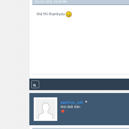
03-03-2013, 09:28 PM
thế thì thankyou
saotruc_iuh
Mới Biết Đến