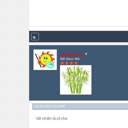
smallshrimp
Rất Đam Mê
03-02-2013, 11:36 PM
tất nhiên là có chứ