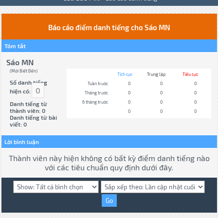
Báo cáo điểm danh tiếng cho Sáo MN
Tóm tắt
Sáo MN
(Mới Biết Đến)
Tích cực
Trung lập
Tiêu cực
Số danh tiếng
Tuần trước
0
0
0
0
hiện có:
Tháng trước
0
0
0
6 tháng trước
0
0
0
Danh tiếng từ
thành viên: 0
0
0
0
Danh tiếng từ bài
viết: 0
Lời bình luận
Thành viên này hiện không có bất kỳ điểm danh tiếng nào
với các tiêu chuẩn quy định dưới đây.