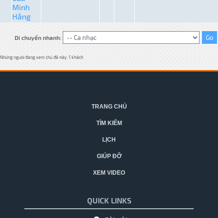
Minh
Hằng
Di chuyển nhanh:
Những người đang xem chủ đề này: 1 khách
TRANG CHỦ
TÌM KIẾM
LỊCH
GIÚP ĐỠ
XEM VIDEO
QUICK LINKS