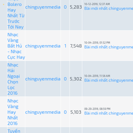
Bolero
10-12-2016, 12:37 AM
chinguyenmedia
0
5,283
Bài mới nhất
chinguyenme
Hay
:
Nhất Từ
Trước
Tới Nay
Nhạc
Vàng
10-04-2016, 01:52 PM
Bất Hủ
chinguyenmedia
1
7,548
Bài mới nhất
chinguyenme
:
- Nhạc
Cực Hay
Nhạc
Hải
Ngoại
10-04-2016, 11:56 AM
chinguyenmedia
0
5,302
Bài mới nhất
chinguyenme
Chọn
:
Lọc
2016
Nhạc
Vàng
09-29-2016, 08:59 PM
Hay
chinguyenmedia
0
5,103
Bài mới nhất
chinguyenme
:
Nhất
2016
Tuyển