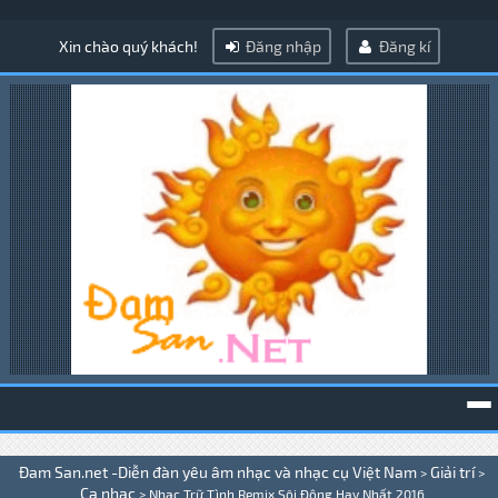
Xin chào quý khách!
Đăng nhập
Đăng kí
To
Đam San.net -Diễn đàn yêu âm nhạc và nhạc cụ Việt Nam
Giải trí
>
>
na
Ca nhạc
>
Nhạc Trữ Tình Remix Sôi Động Hay Nhất 2016