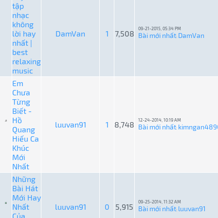
tập
nhạc
không
09-21-2015, 05:34 PM
lời hay
DamVan
1
7,508
Bài mới nhất
DamVan
:
nhất |
best
relaxing
music
Em
Chưa
Từng
Biết -
Hồ
12-24-2014, 10:19 AM
luuvan91
1
8,748
Bài mới nhất
kimngan489
Quang
:
Hiếu Ca
Khúc
Mới
Nhất
Những
Bài Hát
Mới Hay
09-25-2014, 11:32 AM
Nhất
luuvan91
0
5,915
Bài mới nhất
luuvan91
:
Của