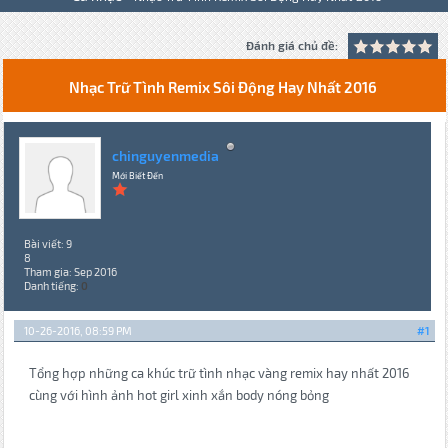
Đánh giá chủ đề:
Nhạc Trữ Tình Remix Sôi Động Hay Nhất 2016
chinguyenmedia
Mới Biết Đến
Bài viết: 9
8
Tham gia: Sep 2016
Danh tiếng:
0
10-26-2016, 08:59 PM
#1
Tổng hợp những ca khúc trữ tình nhạc vàng remix hay nhất 2016
cùng với hình ảnh hot girl xinh xắn body nóng bỏng