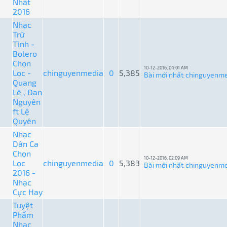
Nhất
2016
Nhạc
Trữ
Tình -
Bolero
Chọn
10-12-2016, 04:01 AM
Lọc -
chinguyenmedia
0
5,385
Bài mới nhất
chinguyenme
:
Quang
Lê , Đan
Nguyên
ft Lệ
Quyên
Nhạc
Dân Ca
Chọn
10-12-2016, 02:09 AM
Lọc
chinguyenmedia
0
5,383
Bài mới nhất
chinguyenme
:
2016 -
Nhạc
Cực Hay
Tuyệt
Phẩm
Nhạc