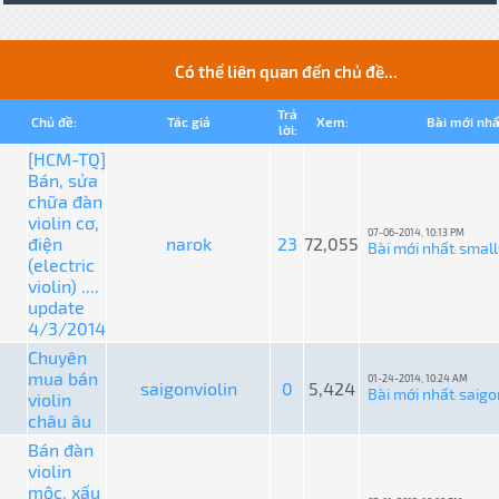
Có thể liên quan đến chủ đề...
Trả
Chủ đề:
Tác giả
Xem:
Bài mới nhấ
lời:
[HCM-TQ]
Bán, sửa
chữa đàn
violin cơ,
07-06-2014, 10:13 PM
điện
narok
23
72,055
Bài mới nhất
small
:
(electric
violin) ....
update
4/3/2014
Chuyên
mua bán
01-24-2014, 10:24 AM
saigonviolin
0
5,424
Bài mới nhất
saigo
violin
:
châu âu
Bán đàn
violin
mộc, xấu