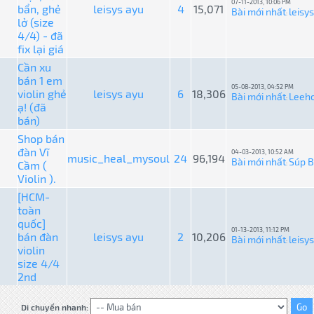
07-11-2013, 10:06 PM
bẩn, ghẻ
leisys ayu
4
15,071
Bài mới nhất
leisy
:
lở (size
4/4) - đã
fix lại giá
Cần xu
bán 1 em
05-08-2013, 04:52 PM
violin ghẻ
leisys ayu
6
18,306
Bài mới nhất
Leeh
:
ạ! (đã
bán)
Shop bán
đàn Vĩ
04-03-2013, 10:52 AM
music_heal_mysoul
24
96,194
Bài mới nhất
Súp B
Cầm (
:
Violin ).
[HCM-
toàn
quốc]
01-13-2013, 11:12 PM
bán đàn
leisys ayu
2
10,206
Bài mới nhất
leisy
:
violin
size 4/4
2nd
Di chuyển nhanh: