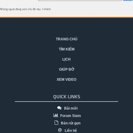
Những người đang xem chủ đề này: 1 khách
TRANG CHỦ
TÌM KIẾM
LỊCH
GIÚP ĐỠ
XEM VIDEO
QUICK LINKS
Bài mới
Forum Stats
Bản rút gọn
Liên hệ