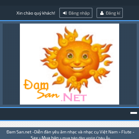
Xin chào quý khách!
Đăng nhập
Đăng kí
To
Đam San.net -Diễn đàn yêu âm nhạc và nhạc cụ Việt Nam
Flute -
>
na
Sax
Mua bán
>
>
mua bán đàn violin Châu Âu