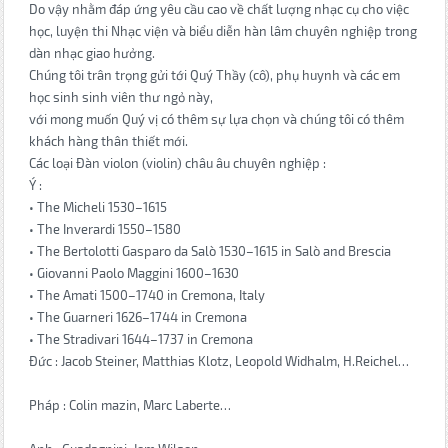
Do vậy nhằm đáp ứng yêu cầu cao về chất lượng nhạc cụ cho việc
học, luyện thi Nhạc viện và biểu diễn hàn lâm chuyên nghiệp trong
dàn nhạc giao hưởng.
Chúng tôi trân trọng gửi tới Quý Thầy (cô), phụ huynh và các em
học sinh sinh viên thư ngỏ này,
với mong muốn Quý vị có thêm sự lựa chọn và chúng tôi có thêm
khách hàng thân thiết mới.
Các loại Đàn violon (violin) châu âu chuyên nghiệp :
Ý :
• The Micheli 1530–1615
• The Inverardi 1550–1580
• The Bertolotti Gasparo da Salò 1530–1615 in Salò and Brescia
• Giovanni Paolo Maggini 1600–1630
• The Amati 1500–1740 in Cremona, Italy
• The Guarneri 1626–1744 in Cremona
• The Stradivari 1644–1737 in Cremona
Đức : Jacob Steiner, Matthias Klotz, Leopold Widhalm, H.Reichel…
Pháp : Colin mazin, Marc Laberte…