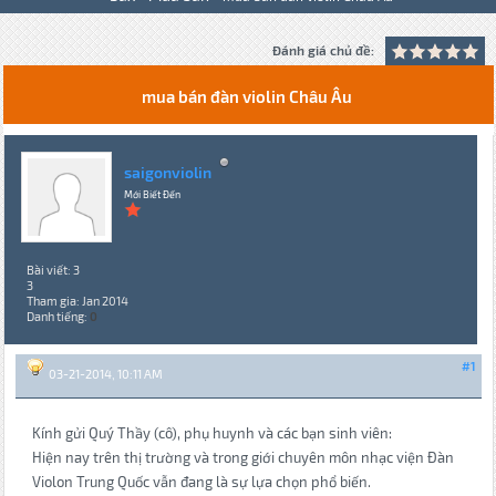
Đánh giá chủ đề:
mua bán đàn violin Châu Âu
saigonviolin
Mới Biết Đến
Bài viết: 3
3
Tham gia: Jan 2014
Danh tiếng:
0
#1
03-21-2014, 10:11 AM
Kính gửi Quý Thầy (cô), phụ huynh và các bạn sinh viên:
Hiện nay trên thị trường và trong giới chuyên môn nhạc viện Đàn
Violon Trung Quốc vẫn đang là sự lựa chọn phổ biến.