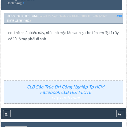
Danh tiếng:
1
01-09-2014, 11:30 AM
#16
(Bài viết đã được chỉnh sửa: 01-09-2014, 11:35 AM {2} bởi
smallshrimp
.)
em thích sáo kiểu này, nhìn nó mộc lắm anh ạ, cho tép em đặt 1 cây
đô 10 lỗ tay phải đi anh
CLB Sáo Trúc ĐH Công Nghiệp Tp.HCM
Facebook CLB HUI FLUTE
cây cảnh mini