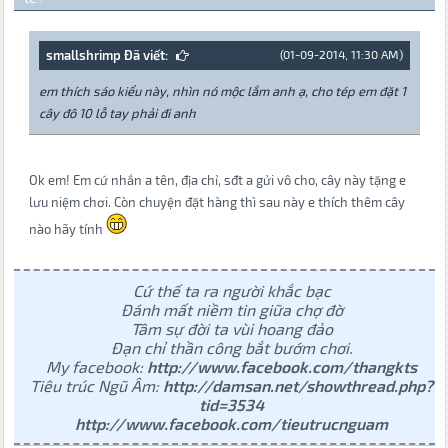
smallshrimp Đã viết:
(01-09-2014, 11:30 AM)
em thích sáo kiểu này, nhìn nó mộc lắm anh ạ, cho tép em đặt 1
cây đô 10 lỗ tay phải đi anh
Ok em! Em cứ nhắn a tên, địa chỉ, sđt a gửi vô cho, cây này tặng e
lưu niệm chơi. Còn chuyện đặt hàng thì sau này e thích thêm cây
nào hãy tính
Cứ thế ta ra người khắc bạc
Đánh mất niềm tin giữa chợ đờ
Tâm sự đời ta vùi hoang đảo
Đạn chỉ thần công bắt bướm chơi.
My facebook:
http://www.facebook.com/thangkts
Tiêu trúc Ngũ Âm:
http://damsan.net/showthread.php?
tid=3534
http://www.facebook.com/tieutrucnguam