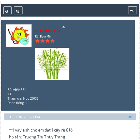
smallshrimp
Rất Đam Mê
Bài viết: 551
18
Tham gia: Nov 2008
Danh tiếng:
1
01-09-2014, 11:27 PM
#19
^^! vậy anh cho em đặt 1 cây rê 6 lỗ
họ tên: Trương Thị Thùy Trang