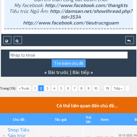
My facebook:
http://www.facebook.com/thangkts
Tiêu trúc Ngũ Âm:
http://damsan.net/showthread.php?
tid=3534
http://www.facebook.com/tieutrucnguam
«
Bài trước
|
Bài tiếp
»
Trang (19):
« Trước
1
2
3
4
5
6
7
8
9
10
...
19
Tiếp »
Có thể liên quan đến chủ đề...
Trả
Chủ đề:
Tác giả
Xem:
B
lời:
Shop Tiêu
Sáo trúc
10-13-2025, 0