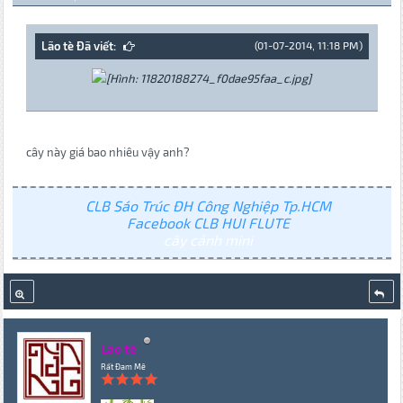
Lão tè Đã viết:
(01-07-2014, 11:18 PM)
cây này giá bao nhiêu vậy anh?
CLB Sáo Trúc ĐH Công Nghiệp Tp.HCM
Facebook CLB HUI FLUTE
cây cảnh mini
Lão tè
Rất Đam Mê