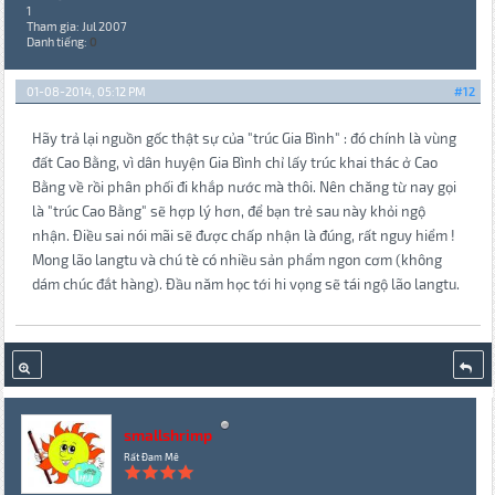
1
Tham gia: Jul 2007
Danh tiếng:
0
01-08-2014, 05:12 PM
#12
Hãy trả lại nguồn gốc thật sự của "trúc Gia Bình" : đó chính là vùng
đất Cao Bằng, vì dân huyện Gia Bình chỉ lấy trúc khai thác ở Cao
Bằng về rồi phân phối đi khắp nước mà thôi. Nên chăng từ nay gọi
là "trúc Cao Bằng" sẽ hợp lý hơn, để bạn trẻ sau này khỏi ngộ
nhận. Điều sai nói mãi sẽ được chấp nhận là đúng, rất nguy hiểm !
Mong lão langtu và chú tè có nhiều sản phẩm ngon cơm (không
dám chúc đắt hàng). Đầu năm học tới hi vọng sẽ tái ngộ lão langtu.
smallshrimp
Rất Đam Mê