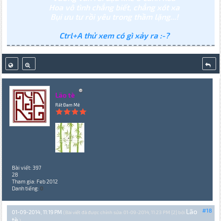
Hoa vô tình chẳng biết, chẳng xót xa
Bụi ưu tư rồi yêu trong thầm lặng...!
Ctrl+A thử xem có gì xảy ra :-?
Lão tè
Rất Đam Mê
Bài viết: 397
28
Tham gia: Feb 2012
Danh tiếng:
0
Lão
#18
01-09-2014, 11:19 PM
(Bài viết đã được chỉnh sửa: 01-09-2014, 11:23 PM {2} bởi
tè
.)