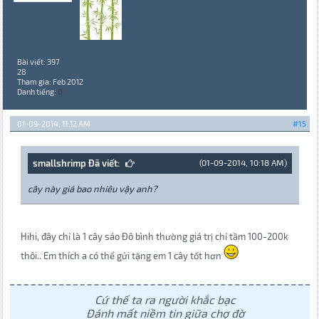
Bài viết: 397
28
Tham gia: Feb 2012
Danh tiếng:
0
01-09-2014, 11:12 AM
#15
smallshrimp Đã viết:
(01-09-2014, 10:18 AM)
cây này giá bao nhiêu vậy anh?
Hihi, đây chỉ là 1 cây sáo Đô bình thường giá trị chỉ tầm 100-200k
thôi.. Em thích a có thể gửi tặng em 1 cây tốt hơn
Cứ thế ta ra người khắc bạc
Đánh mất niềm tin giữa chợ đờ