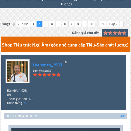
lượng)
Trang (19):
« Trước
1
2
3
4
5
6
7
8
9
10
...
19
Tiếp »
Đánh giá chủ đề:
Shop Tiêu trúc Ngũ Âm (góc nhỏ cung cấp Tiêu-Sáo chất lượng)
Leehonso_1983
Đam Mê San Sẻ
Bài viết: 1,628
89
Tham gia: Feb 2012
Danh tiếng:
6
01-08-2014, 11:31 AM
#11