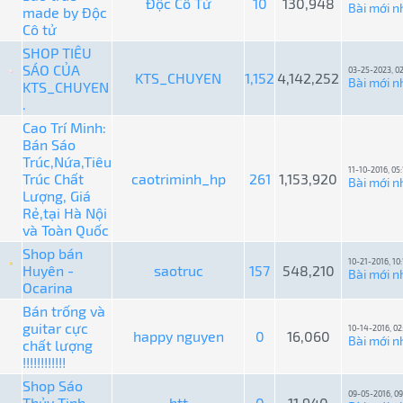
Độc Cô Tử
10
130,948
Bài mới n
made by Độc
Cô tử
SHOP TIÊU
SÁO CỦA
03-25-2023, 0
KTS_CHUYEN
1,152
4,142,252
Bài mới n
KTS_CHUYEN
.
Cao Trí Minh:
Bán Sáo
Trúc,Nứa,Tiêu
11-10-2016, 05
Trúc Chất
caotriminh_hp
261
1,153,920
Bài mới n
Lượng, Giá
Rẻ,tại Hà Nội
và Toàn Quốc
Shop bán
10-21-2016, 10
Huyên -
saotruc
157
548,210
Bài mới n
Ocarina
Bán trống và
guitar cực
10-14-2016, 0
happy nguyen
0
16,060
Bài mới n
chất lượng
!!!!!!!!!!!!
Shop Sáo
09-05-2016, 0
Thủy Tinh -
htt
0
11,940