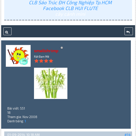
CLB Sáo Trúc ĐH Công Nghiệp Tp.HCM
Facebook CLB HUI FLUTE
cây cảnh mini
smallshrimp
Rất Đam Mê
Bài viết: 551
18
Tham gia: Nov 2008
Danh tiếng:
1
01-09-2014, 10:18 AM
#14