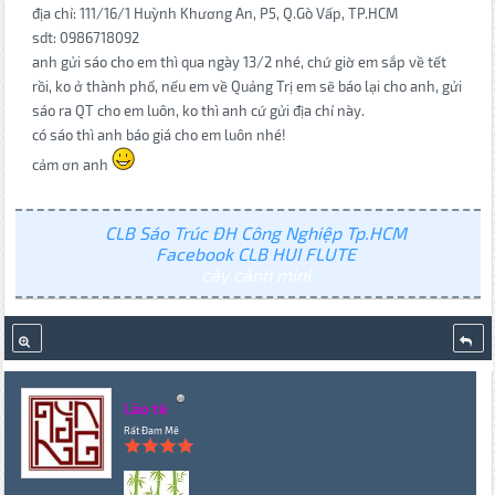
địa chỉ: 111/16/1 Huỳnh Khương An, P5, Q.Gò Vấp, TP.HCM
sdt: 0986718092
anh gửi sáo cho em thì qua ngày 13/2 nhé, chứ giờ em sắp về tết
rồi, ko ở thành phố, nếu em về Quảng Trị em sẽ báo lại cho anh, gửi
sáo ra QT cho em luôn, ko thì anh cứ gửi địa chỉ này.
có sáo thì anh báo giá cho em luôn nhé!
cảm ơn anh
CLB Sáo Trúc ĐH Công Nghiệp Tp.HCM
Facebook CLB HUI FLUTE
cây cảnh mini
Lão tè
Rất Đam Mê