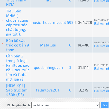
Bài mới n
HCM
Tiêu Sáo
MHM (
chuyên cung
06-26-2016, 0
music_heal_mysoul
595
2,044,728
Bài mới n
cấp tiêu sáo
chất lượng,
giá tốt ).
Bán bộ sáo
04-20-2016, 0
trúc cơ bản 9
Metallilu
0
14,440
Bài mới n
tone …
Cần bán 2
trong 4 loại:
Panflute, sáo
01-21-2015, 01
quocbinhnguyen
3
31,314
Bài mới n
bầu, tiêu trúc
tím và flute
mới giá rẻ
[HCM-Q12]
11-29-2014, 0
Sáo trúc tím
fallinlove2011
0
8,279
Bài mới n
450K (Đô)
Di chuyển nhanh: