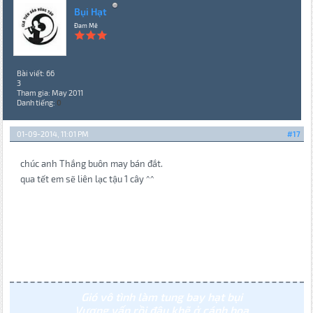
Bụi Hạt
Đam Mê
Bài viết: 66
3
Tham gia: May 2011
Danh tiếng:
0
01-09-2014, 11:01 PM
#17
chúc anh Thắng buôn may bán đắt.
qua tết em sẽ liên lạc tậu 1 cây ^^
Gió vô tình làm tung bay hạt bụi
Vương vấn rồi đậu khẽ ở cánh hoa