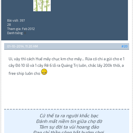
Bài viết: 397
28
Tham gia: Feb 2012
Danh tiếng:
0
01-10-2014, 11:20 AM
#20
Ui, vậy thì cách Huế mấy chục km chơ mấy... Rứa có chi a gửi cho e 1
cây Đô 10 lỗ và 1 cây Rê 6 lỗ ra Quảng Trị luôn, chắc lấy 200k thôi, a
free ship luôn cho
Cứ thế ta ra người khắc bạc
Đánh mất niềm tin giữa chợ đờ
Tâm sự đời ta vùi hoang đảo
Đạn chỉ thần công bắt bướm chơi.