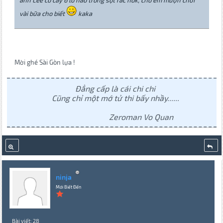
anh Lee có cây 6 lỗ nào trong sọt rác hok, cho em mượn chơi
vài bữa cho biết
kaka
Mời ghé Sài Gòn lựa !
Đẳng cấp là cái chi chi
Cũng chỉ một mớ tử thi bấy nhầy......
Zeroman Vo Quan
ninja
Mới Biết Đến
Bài viết: 28