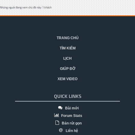
Những người đang xem chủ đề này: 1 khách
TRANG CHỦ
TÌM KIẾM
LỊCH
GIÚP ĐỠ
XEM VIDEO
QUICK LINKS
Bài mới
Forum Stats
Bản rút gọn
Liên hệ