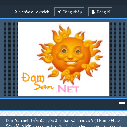
Xin chào quý khách!
Đăng nhập
Đăng kí
To
Đam San.net -Diễn đàn yêu âm nhạc và nhạc cụ Việt Nam
Flute -
>
na
Sax
Mua bán
>
>
Shop Tiêu trúc Ngũ Âm (góc nhỏ cung cấp Tiêu-Sáo chất